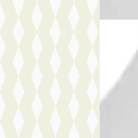
A
Peugeot 408
·
GT Exclusive - Hy
€ 50.281
v.a. € 1.066/mnd
Boven markt
2026 · 10 km · Hy
Nefkens Online
· 
Bekijk aanbiedi
Vergelijk