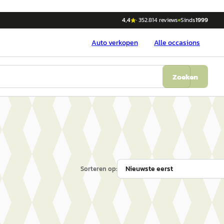
4,4
·
352.814
reviews
Sinds
1999
Auto
verkopen
Alle occasions
Zoeken
Sorteren op: