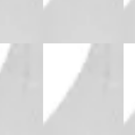
bride · Automaat
2026 · 10 km · Hybride · Automaat
2026 
Utrecht
4,1
(
496
)
Nefkens Online
· Utrecht
4,1
(
496
)
Nefk
ng →
Bekijk aanbieding →
Beki
Vergelijk
Vergeli
A
A
2026
Peugeot 408
·
2026
Peu
GT - Hybrid
GT
€ 47.756
€ 48.
v.a. € 1.012/mnd
v.a. 
Boven markt
Bove
bride · Automaat
2026 · 10 km · Hybride · Automaat
2026 
Utrecht
4,1
(
496
)
Nefkens Online
· Utrecht
4,1
(
496
)
Nefk