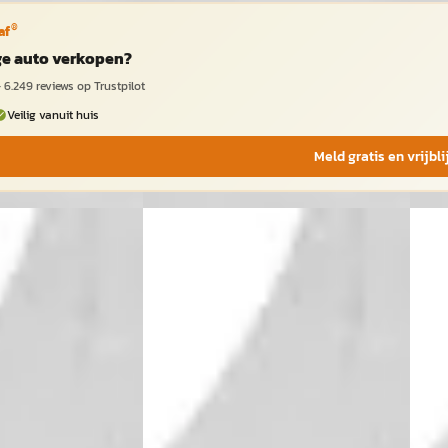
®
af
ige auto verkopen?
·
6.249
reviews op Trustpilot
Veilig vanuit huis
Meld gratis en vrijbl
A
A
2026
Peugeot 308
·
2026
Peu
GT
GT
€ 47.627
€ 47.
v.a. € 1.010/mnd
v.a. 
Boven markt
Bove