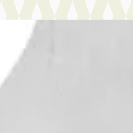
geot 308
·
2026
427
€ 1.005/mnd
n markt
· 10 km · Hybride · Automaat
ens Online
· Utrecht
4,1
(
496
)
jk aanbieding →
jk