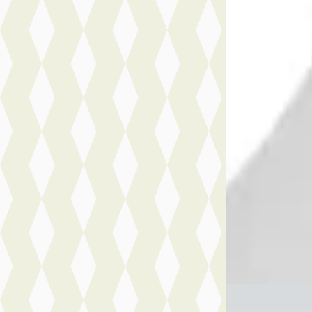
A
Peugeot 408
·
GT Exclusive - Pl
€ 51.642
v.a. € 1.095/mnd
Boven markt
2026 · 10 km · Hy
Nefkens Online
· 
Bekijk aanbiedi
Vergelijk
Audi A6
·
202