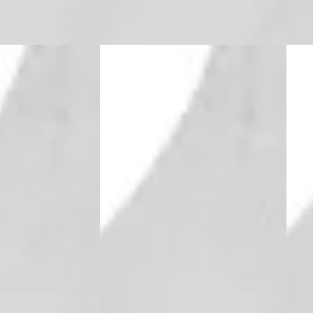
Vergelijk
A
A
2026
Peugeot 408
·
2026
Peu
brid
GT Exclusive - Plug-in Hybrid
GT - 
€ 50.900
€ 51.
v.a. € 1.079/mnd
v.a. 
Boven markt
Bove
bride · Automaat
2026 · 10 km · Hybride · Automaat
2026 
Utrecht
4,1
(
496
)
Nefkens Online
· Utrecht
4,1
(
496
)
Nefk
ng →
Bekijk aanbieding →
Beki
Vergelijk
Vergeli