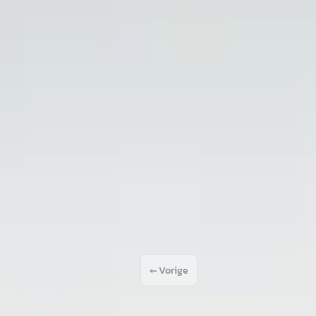
Quattro S-line
 Diesel ·
 Veen
ng →
← Vorige
1
2
…