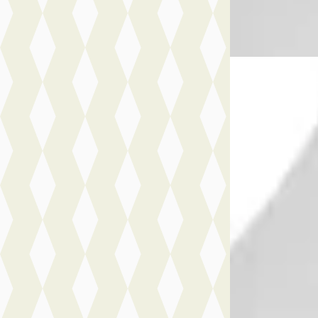
Bekijk aanbiedi
Vergelijk
A
Peugeot 408
·
GT Exclusive - Hy
€ 48.900
v.a. € 1.037/mnd
Boven markt
2026 · 10 km · Hy
Nefkens Online
· 
Bekijk aanbiedi
Vergelijk