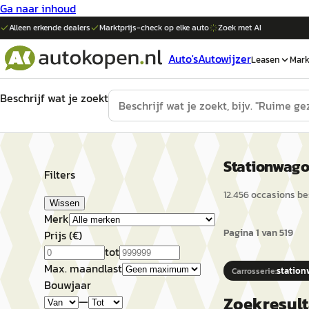
Ga naar inhoud
Alleen erkende dealers
Marktprijs-check op elke
auto
Zoek met AI
Auto's
Autowijzer
Leasen
Mark
Beschrijf wat je zoekt
Stationwago
Filters
12.456
occasion
s
bes
Wissen
Merk
Pagina
1
van
519
Prijs (€)
tot
Max. maandlast
statio
Carrosserie
:
Bouwjaar
Zoekresul
—