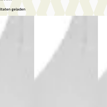
ltaten geladen
A
A
2026
Peugeot 308
·
2026
Peu
GT
GT
€ 45.887
€ 47.
v.a. € 973/mnd
v.a. 
Boven markt
Bove
bride · Automaat
2026 · 10 km · Hybride · Automaat
2026 
Utrecht
4,1
(
496
)
Nefkens Online
· Utrecht
4,1
(
496
)
Nefk
ng →
Bekijk aanbieding →
Beki
Vergelijk
Vergeli