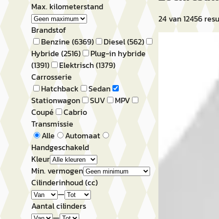
Max. kilometerstand
24
van
12456
resu
Brandstof
A
Benzine
(
6369
)
Diesel
(
562
)
Peugeot 308
·
Hybride
(
2516
)
Plug-in hybride
(
1391
)
Elektrisch
(
1379
)
GT
Carrosserie
Hatchback
Sedan
€ 45.862
Stationwagon
SUV
MPV
v.a. € 972/mnd
Coupé
Cabrio
Transmissie
Boven markt
Alle
Automaat
Handgeschakeld
2026 · 10 km · Hy
Kleur
Nefkens Online
· 
Min. vermogen
Bekijk aanbiedi
Cilinderinhoud (cc)
—
Vergelijk
Aantal cilinders
—