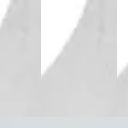
A
A
2026
Peugeot 408
·
2026
Peu
ug-in Hybrid
GT Exclusive - Plug-in Hybrid
GT Ex
€ 52.102
€ 52.
v.a. € 1.104/mnd
v.a. 
Boven markt
Bove
bride · Automaat
2026 · 10 km · Hybride · Automaat
2026 
Utrecht
4,1
(
496
)
Nefkens Online
· Utrecht
4,1
(
496
)
Nefk
ng →
Bekijk aanbieding →
Beki
Vergelijk
Vergeli
5