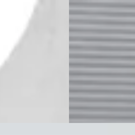
B
geot 408
·
2026
MINI Clubman
·
2010
clusive - Plug-in Hybrid
1.6 One Business Line
102
€ 5.750
€ 1.104/mnd
v.a. € 122/mnd
n markt
Scherp geprijsd
· 10 km · Hybride · Automaat
2010 · 143.654 km · Benzine ·
Handgeschakeld
ens Online
· Utrecht
4,1
(
496
)
jk aanbieding →
Auto Nijman
· Borculo
Bekijk aanbieding →
jk
Vergelijk