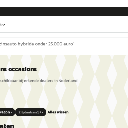
t
ns occasions
chikbaar bij erkende dealers in Nederland
×
×
nwagon
5+
Alles wissen
Zitplaatsen
:
taten