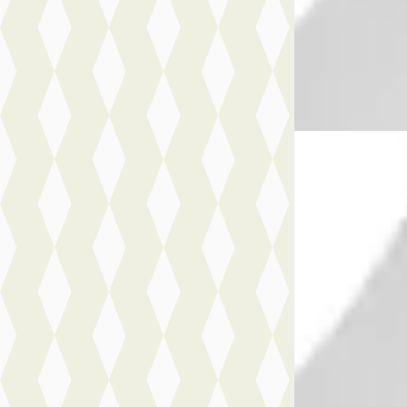
2026 · 10 km · Hy
Nefkens Online
· 
Bekijk aanbiedi
Vergelijk
A
Peugeot 408
·
GT - Hybrid
€ 47.756
v.a. € 1.012/mnd
Boven markt
2026 · 10 km · Hy
Nefkens Online
· 