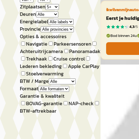
Zitplaatsen
ikwilvanmijnauto
Deuren
Eerst je huid
Energielabel
4,3
/5 
Provincie
Opties & accessoires
Bod binnen 24u
Navigatie
Parkeersensoren
Achteruitrijcamera
Panoramadak
Trekhaak
Cruise control
Lederen bekleding
Apple CarPlay
A
Stoelverwarming
Peugeot 308
·
BTW / Marge
Formaat
GT
Garantie & kwaliteit
€ 47.427
BOVAG-garantie
NAP-check
BTW-aftrekbaar
v.a. € 1.005/mnd
Boven markt