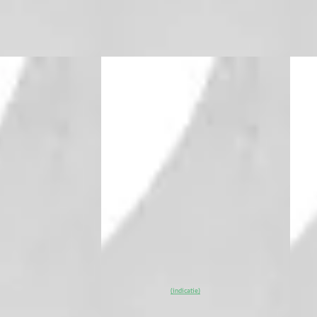
ng →
Bekijk aanbieding →
Beki
Vergelijk
Vergeli
EV
A
A
2026
Peugeot e-308
·
2026
Peu
brid
GT
GT Ex
€ 47.935
€ 50
v.a. € 1.016/mnd
v.a. 
Boven markt
Bove
bride · Automaat
2026 · 10 km · Elektrisch ·
2026 
Automaat
Utrecht
4,1
(
496
)
Nefk
ng →
Nefkens Online
· Utrecht
4,1
(
496
)
Beki
~
100
% SoH
Bekijk
(indicatie)
Vergeli
aanbieding →