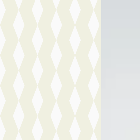
Avant TDI 204pk 
€ 73.900
v.a. € 1.567/mnd
Boven markt
2025 · 29.294 km ·
Automaat
Dammers Auto's
·
Bekijk aanbiedi
Vergelijk