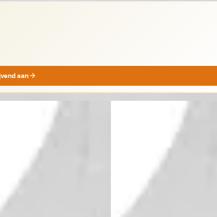
ijvend aan
A
geot 308
·
2026
Peugeot 308
·
2026
GT
875
€ 47.875
€ 1.015/mnd
v.a. € 1.015/mnd
n markt
Boven markt