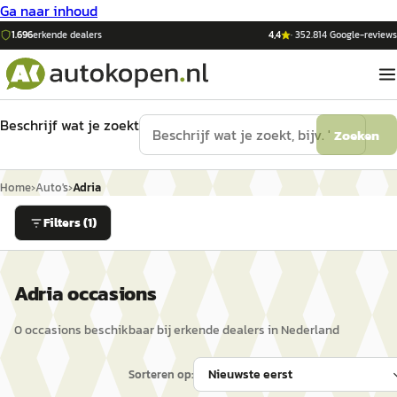
Ga naar inhoud
1.696
erkende dealers
4,4
·
352.814
Google-reviews
Beschrijf wat je zoekt
Zoeken
Home
›
Auto's
›
Adria
Filters
(1)
Adria occasions
0
occasion
s
beschikbaar bij erkende dealers in Nederland
Sorteren op: