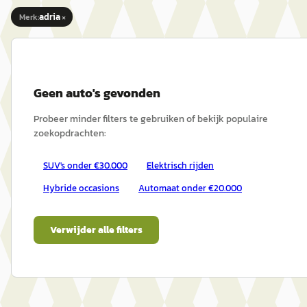
×
adria
Merk
:
Geen
auto's
gevonden
Probeer minder filters te gebruiken of bekijk populaire
zoekopdrachten:
SUV's onder €30.000
Elektrisch rijden
Hybride occasions
Automaat onder €20.000
Verwijder alle filters