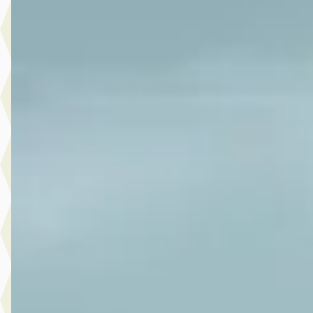
v.a. € 358/mnd
2021 · 81.812 km · Elektrisch · Automaat
Autobedrijf Ruud den Hartog
· Meteren
4,1
(
79
)
Bekijk aanbieding →
Vergelijk