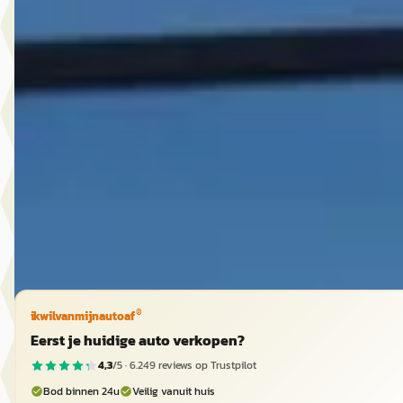
Aiways U5
·
2020
63KWH STANDAARD
€ 15.950
v.a. € 338/mnd
2020 · 80.563 km · Elektrisch · Automaat
Autobedrijf Ruud den Hartog
· Meteren
4,1
(
79
)
Bekijk aanbieding →
Vergelijk
®
ikwilvanmijnautoaf
Eerst je huidige auto verkopen?
4,3
/5 ·
6.249
reviews op Trustpilot
Bod binnen 24u
Veilig vanuit huis