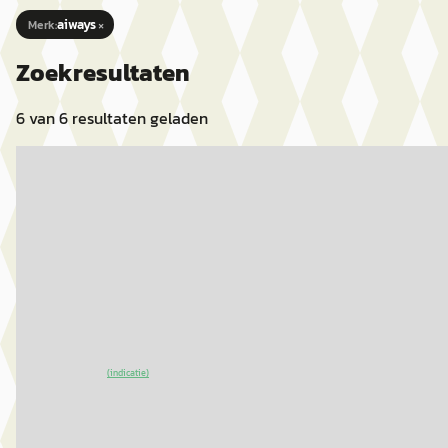
×
aiways
Merk
:
Zoekresultaten
6
van
6
resultaten geladen
EV
A
Aiways U5
·
2020
63kWh Showroom
€ 586
2020 · 1.997 km · Elektrisch · Automaat
JARO Automotive B.V.
· Nieuwleusen
4,9
(
86
)
~
86
% SoH
Bekijk aanbieding →
(indicatie)
Vergelijk