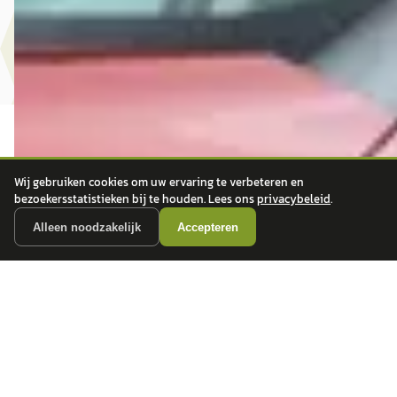
Wij gebruiken cookies om uw ervaring te verbeteren en
bezoekersstatistieken bij te houden. Lees ons
privacybeleid
.
autokopen.nl geeft geen financieel advies en is niet bevoegd om vragen over
Alleen noodzakelijk
Accepteren
financiële producten te beantwoorden. Wij verwijzen door naar erkende, AFM-
vergunde partners.
POPULAIRE MERKEN
Volkswagen
Vind jouw volgende auto bij
Toyota
betrouwbare dealers.