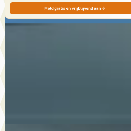
Meld gratis en vrijblijvend aan
EV
Aiways U5
·
2021
63KWH SHOWROOM
€ 16.900
v.a. € 358/mnd
2021 · 85.924 km · Elektrisch · Automaat
Autobedrijf Ruud den Hartog
· Meteren
4,1
(
79
)
Bekijk aanbieding →
Vergelijk
EV