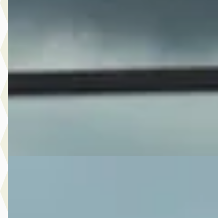
Aiways U5
·
2020
63kWh Showroom
€ 16.900
v.a. € 358/mnd
2020 · 63.423 km · Elektrisch · Automaat
Autobedrijf Ruud den Hartog
· Meteren
4,1
(
79
)
Bekijk aanbieding →
Vergelijk
EV
Aiways U5
·
2021
63KWH SHOWROOM
€ 16.900