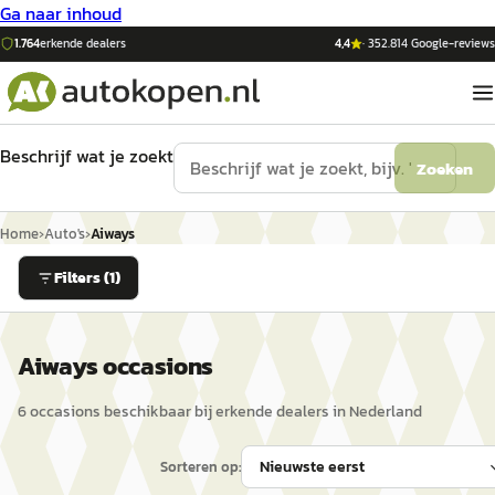
Ga naar inhoud
1.764
erkende dealers
4,4
·
352.814
Google-reviews
Beschrijf wat je zoekt
Zoeken
Home
›
Auto's
›
Aiways
Filters
(1)
Aiways occasions
6
occasion
s
beschikbaar bij erkende dealers in Nederland
Sorteren op: