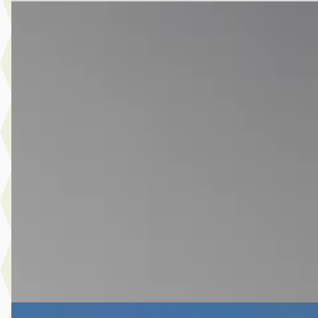
EV
Aiways U5
·
2020
63 kWh Premium [ Panoramadak Adapt.cruise Carplay 360-
Camera ]
€ 16.945
v.a. € 359/mnd
2020 · 79.701 km · Elektrisch · Automaat
Vaartland.nl Breda
· Breda
4,1
(
588
)
8 dagen geleden geplaatst
Bekijk aanbieding →
Vergelijk
EV