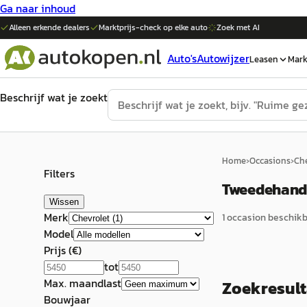
Ga naar inhoud
Alleen erkende dealers
Marktprijs-check op elke
auto
Zoek met AI
Auto's
Autowijzer
Leasen
Mark
Beschrijf wat je zoekt
Home
›
Occasions
›
Ch
Filters
Tweedehands
Wissen
Merk
1
occasion
beschikba
Model
Prijs (€)
tot
Max. maandlast
Zoekresul
Bouwjaar