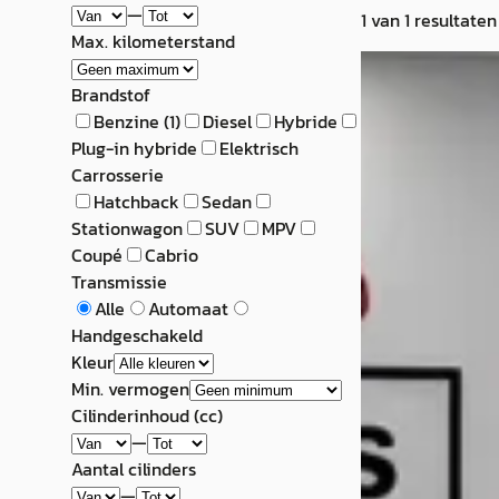
—
1
van
1
resultaten
Max. kilometerstand
Chevrolet Cru
Brandstof
1.6 LT
Benzine
(
1
)
Diesel
Hybride
Plug-in hybride
Elektrisch
€ 5.450
Carrosserie
Hatchback
Sedan
v.a. € 116/mnd
Stationwagon
SUV
MPV
2013 · 133.312 km 
Coupé
Cabrio
Handgeschakeld
Transmissie
Alle
Automaat
Autocentrum JD
Handgeschakeld
4,2
(
145
)
Kleur
Bekijk aanbiedi
Min. vermogen
Cilinderinhoud (cc)
Vergelijk
—
Aantal cilinders
—