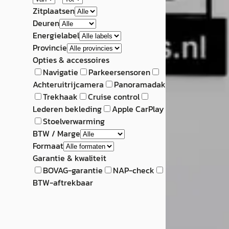
Zitplaatsen
Deuren
Energielabel
Provincie
Opties & accessoires
Navigatie
Parkeersensoren
Achteruitrijcamera
Panoramadak
Trekhaak
Cruise control
Lederen bekleding
Apple CarPlay
Stoelverwarming
BTW / Marge
Formaat
Garantie & kwaliteit
BOVAG-garantie
NAP-check
BTW-aftrekbaar