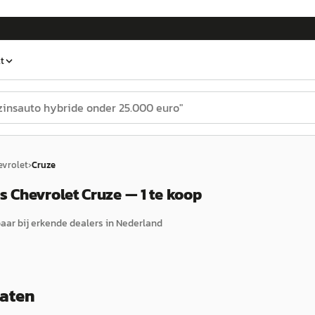
t
evrolet
›
Cruze
 Chevrolet Cruze — 1 te koop
ar bij erkende dealers in Nederland
taten