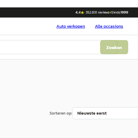
4,4
·
352.831
reviews
Sinds
1999
Auto
verkopen
Alle occasions
Zoeken
Sorteren op: