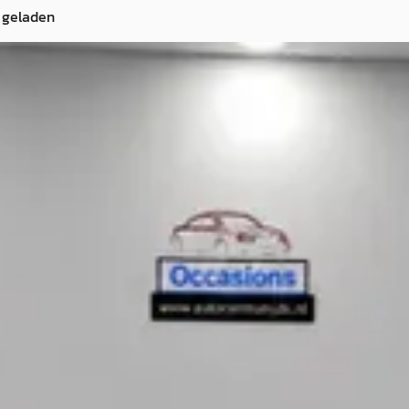
 geladen
ze
·
2013
· Benzine ·
S
· Buitenkaag
ng →