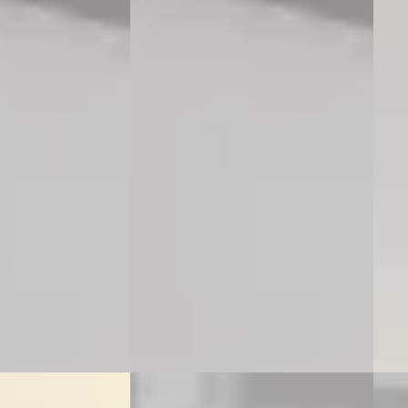
M-sport
Gran Coupé 218i M-sport
€ 37.
€ 29.900
v.a. 
v.a. € 634/mnd
Sche
Marktconform
2023 
 Benzine ·
2023 · 32664 km · Benzine ·
Auto
Automaat
Boch
 Occasions
·
Bochane Arnhem Occasions
·
4,2
(
11
89
)
Apeldoorn
4,6
(
989
)
Beki
en geplaatst
1171 dagen geleden geplaatst
Vergeli
ng →
Bekijk aanbieding →
Vergelijk
A
A
3
BMW 5-Serie
·
2022
BMW