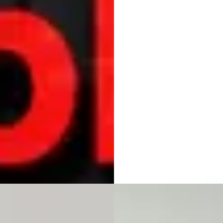
940
€ 38.900
€ 592/mnd
v.a. € 825/mnd
rp geprijsd
Scherp geprijsd
· 161.778 km · Plug-in hybride ·
2022 · 128189 km · Plug-in hybr
maat
Automaat
arage Pheifer
· Sneek
Occasions Zeist
· Apeldoorn
40
)
4,0
(
106
)
jk aanbieding →
1650 dagen geleden geplaatst
jk
Bekijk aanbieding →
Vergelijk
 5-Serie
·
2023
C
BMW 5-Serie
·
2020
xDrive High Executive