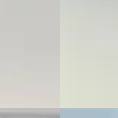
Touring 530i Executive Editio
450
€ 27.900
€ 794/mnd
v.a. € 591/mnd
rp geprijsd
Scherp geprijsd
· 93068 km · Plug-in hybride ·
maat
2020 · 128923 km · Benzine ·
Automaat
ane Eindhoven
· Apeldoorn
4
)
Bochane Utrecht Occasions
·
jk aanbieding →
Apeldoorn
4,6
(
989
)
2365 dagen geleden geplaatst
jk
Bekijk aanbieding →
Vergelijk
C
 2-Serie
·
2022
BMW 1-Serie
·
2020