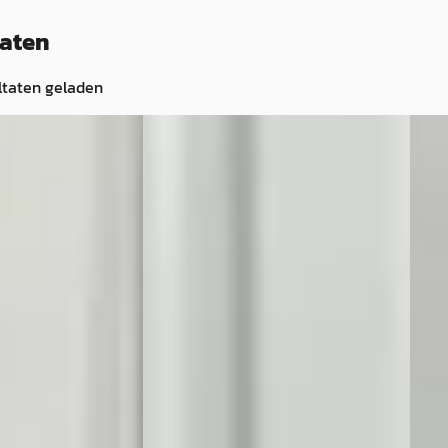
taten
ltaten geladen
2009
BMW 1-Serie
·
2013
BMW
116i EDE
116i 
€ 9.490
€ 12.
v.a. € 201/mnd
v.a. 
Scherp geprijsd
Sche
· Benzine ·
2013 · 125.851 km · Benzine ·
2014 
Handgeschakeld
Auto
Linocars
· Bergen
Linoc
ng →
Bekijk aanbieding →
Beki