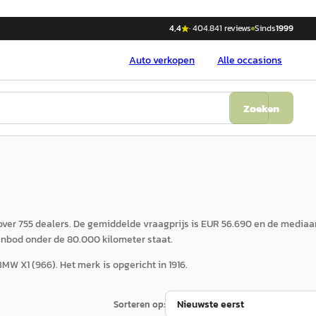
4,4
·
404.841
reviews
Sinds
1999
Auto
verkopen
Alle occasions
Zoeken
ver 755 dealers. De gemiddelde vraagprijs is EUR 56.690 en de mediaan
nbod onder de 80.000 kilometer staat.
W X1 (966). Het merk is opgericht in 1916.
Sorteren op: