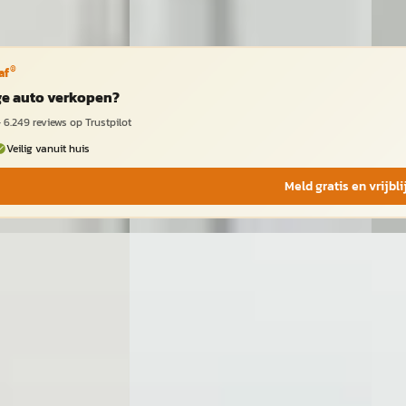
Vergelijk
Vergeli
®
af
ige auto verkopen?
·
6.249
reviews op Trustpilot
Veilig vanuit huis
Meld gratis en vrijbl
2022
BMW 3-Serie
·
2021
BMW
tion M-Sport
M340d xDrive High Executive M-
330e 
Sport
€ 28.
€ 53.950
v.a. 
v.a. € 1.144/mnd
Mark