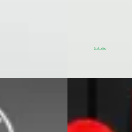
· 55.736 km · Plug-in hybride ·
Scherp geprijsd
maat
2024 · 7.399 km · Elektrisch ·
a Media
· Hoogeveen
Automaat
jk aanbieding →
Ittica Media
· Hoogeveen
jk
~
95
% SoH
Bekijk
(indicatie)
aanbieding →
Vergelijk
w binnen
D
BMW 5-Serie
·
2018
 X1
·
2025
Touring 520d High Executive
e25e M Sport Pro
Luxury line
.900
€ 18.850