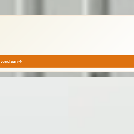
jk
ijvend aan
 3-Serie
·
2021
EV
BMW iX
·
2024
Luxury Line
xDrive40 High Executive 77 k
950
SOH 99,5
€ 614/mnd
€ 59.950
tconform
v.a. € 1.271/mnd