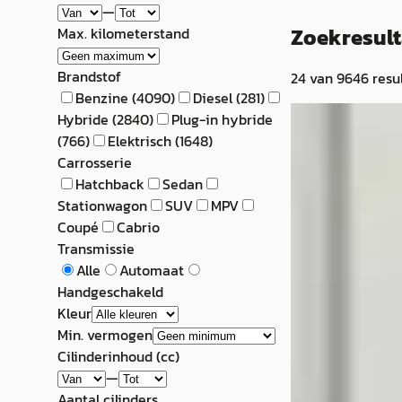
—
Zoekresul
Max. kilometerstand
Brandstof
24
van
9646
resu
Benzine
(
4090
)
Diesel
(
281
)
BMW 1-Serie
·
Hybride
(
2840
)
Plug-in hybride
(
766
)
Elektrisch
(
1648
)
116i
Carrosserie
Hatchback
Sedan
€ 3.990
Stationwagon
SUV
MPV
v.a. € 85/mnd
Coupé
Cabrio
Transmissie
Scherp geprijsd
Alle
Automaat
Handgeschakeld
2009 · 172.415 km 
Kleur
Handgeschakeld
Min. vermogen
Linocars
· Bergen
Cilinderinhoud (cc)
Bekijk aanbiedi
—
Aantal cilinders