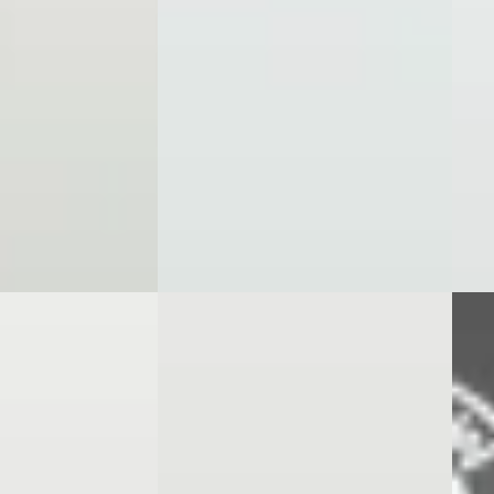
Boven markt
 Benzine ·
2021 
2021 · 95.700 km · Diesel ·
Auto
Automaat
ogeveen
Ittic
ng →
Ittica Media
· Hoogeveen
Beki
Bekijk aanbieding →
Vergeli
Vergelijk
EV
Nieu
BMW iX3
·
2021
A
Business Edition
BMW
High Executive 80 kWh SOH 94,8%
xDriv
€ 35.950
€ 48
v.a. € 762/mnd