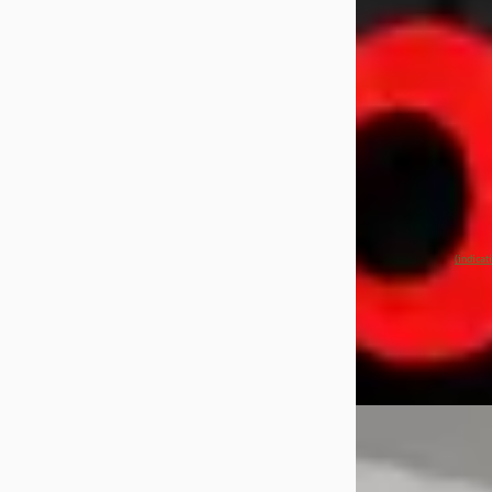
€ 29.940
v.a. € 635/mnd
Scherp geprijsd
2023 · 163.993 km 
Automaat
Vakgarage Pheif
4,7
(
240
)
~
87
% SoH
(indicat
aanbieding →
Vergelijk
B
BMW 2-Serie
·