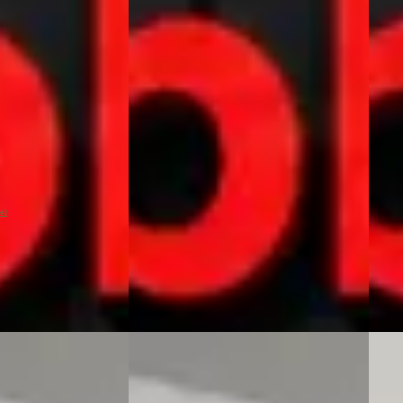
€ 26.740
€ 27.
v.a. € 567/mnd
v.a. 
Scherp geprijsd
Sche
· Elektrisch ·
2022 · 108.102 km · Plug-in hybride
2022 
· Automaat
Auto
er
· Sneek
Vakgarage Pheifer
· Sneek
Vakg
4,7
(
240
)
4,7
(
2
Bekijk
Bekijk aanbieding →
Beki
ie)
Vergelijk
Vergeli
B
BMW
2023
BMW 2-Serie
·
2023
530e 