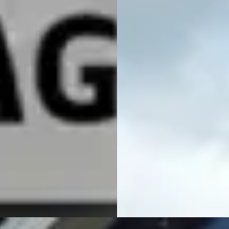
ve Tourer 225e xDrive Camera
118i High Executive.
650
€ 20.950
€ 565/mnd
v.a. € 444/mnd
tconform
Scherp geprijsd
· 85.062 km · Plug-in hybride ·
2020 · 104.799 km · Benzine ·
maat
Automaat
arage Verheij & Zn
· Groot
Vakgarage Wolters
· Oudenhoo
ers
Bekijk aanbieding →
jk aanbieding →
Vergelijk
jk