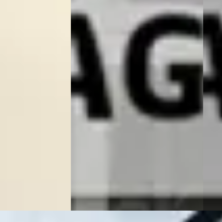
Touring 530e xDrive Business
Acti
Edition Plus PANO
€ 26.
€ 32.750
v.a. 
v.a. € 694/mnd
Mark
Scherp geprijsd
 Plug-in hybride ·
2022 
2022 · 66.542 km · Plug-in hybride ·
Auto
Automaat
peldoorn
4,5
(
343
)
Vakg
Vakgarage Verheij & Zn
· Groot
Amm
en geplaatst
Ammers
Beki
Bekijk aanbieding →
ng →
Vergeli
Vergelijk