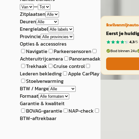
Vergelijk
—
Zitplaatsen
Deuren
ikwilvanmijnauto
Energielabel
Eerst je huid
Provincie
4,3
/5 
Opties & accessoires
Navigatie
Parkeersensoren
Bod binnen 24u
Achteruitrijcamera
Panoramadak
Trekhaak
Cruise control
Lederen bekleding
Apple CarPlay
Stoelverwarming
BMW 1-Serie
·
BTW / Marge
Formaat
118i Business Edi
Garantie & kwaliteit
€ 25.750
BOVAG-garantie
NAP-check
BTW-aftrekbaar
v.a. € 546/mnd
Marktconform