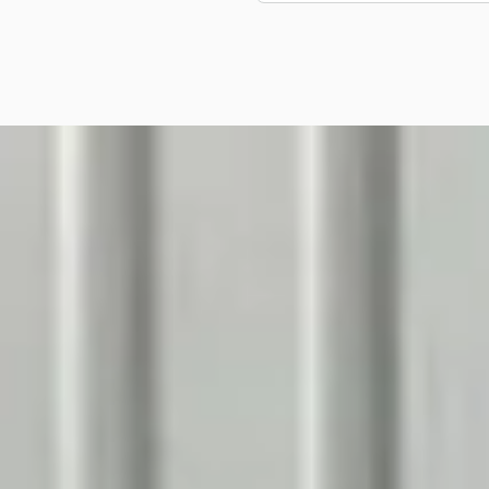
 1-Serie
·
2014
Sport High Executive
490
€ 265/mnd
rp geprijsd
· 134.433 km · Benzine ·
maat
ars
· Bergen
jk aanbieding →