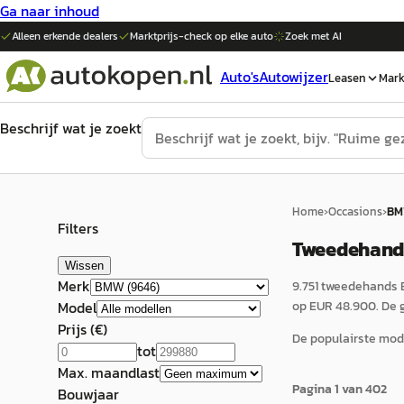
Ga naar inhoud
Alleen erkende dealers
Marktprijs-check op elke
auto
Zoek met AI
Auto's
Autowijzer
Leasen
Mark
Beschrijf wat je zoekt
Home
›
Occasions
›
B
Filters
Tweedehands
Wissen
Merk
9.751 tweedehands B
Model
op EUR 48.900. De 
Prijs (€)
De populairste mode
tot
Max. maandlast
Pagina
1
van
402
Bouwjaar