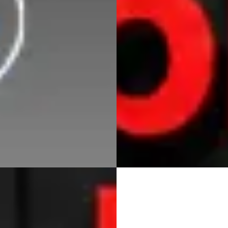
€ 1.037/mnd
v.a. € 400/mnd
tconform
Scherp geprijsd
· 20.766 km · Plug-in hybride ·
2018 · 179.998 km · Diesel ·
maat
Automaat
 Maastricht
· Maastricht
Vakgarage Pheifer
· Sneek
99
)
4,7
(
240
)
Bekijk aanbieding →
gen geleden geplaatst
Vergelijk
jk aanbieding →
jk
A
 5-Serie
·
2022
BMW 5-Serie
·
2022
ng 530e Business Edition Plus
545e xDrive M-Sport