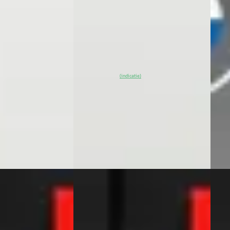
v.a. 
Scherp geprijsd
Mark
· Benzine ·
2021 · 68.023 km · Elektrisch ·
Automaat
2025 
Auto
ogeveen
Ittica Media
· Hoogeveen
ng →
~
87
% SoH
Bekijk
Ekris
(indicatie)
aanbieding →
4,3
(
3
4 da
Vergelijk
Beki
Vergeli
A
A
BMW 3-Serie
·
2022
BMW
 SOH 99%
Touring 320e Aut. M-pakket
Touri