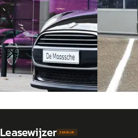
Marktconform
v.a. € 338/mnd
2018 · 87.072 km ·
Scherp geprijsd
JARO Automotive 
2019 · 72.458 km · Benzine · Handgeschakeld
4,9
(
86
)
De Maassche MINI Venlo
· Venlo
4,4
(
225
)
Bekijk aanbiedin
Vandaag geplaatst
Vergelijk
Bekijk aanbieding →
Vergelijk
Leasewijzer
ZAKELIJK