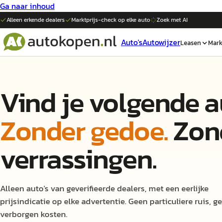
Ga naar inhoud
Alleen erkende dealers
Marktprijs-check op elke
auto
Zoek met AI
Auto's
Autowijzer
Leasen
Mark
Vind je volgende
a
Zonder gedoe.
Zon
verrassingen.
Alleen
auto's
van geverifieerde dealers, met een eerlijke
prijsindicatie op elke advertentie. Geen particuliere ruis, g
verborgen kosten.