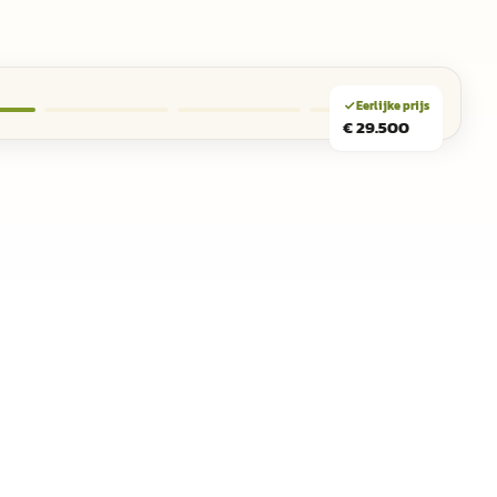
Benz GLA · 2020 · 59.345 km
Eerlijke prijs
€ 29.500