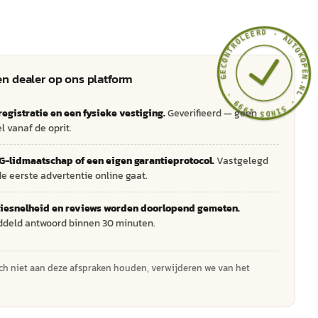
GECONTROLEERD ·
AUTOKOPEN.NL
n dealer op ons platform
· SINDS 1999 ·
egistratie en een fysieke vestiging.
Geverifieerd — geen
l vanaf de oprit.
-lidmaatschap of een eigen garantieprotocol.
Vastgelegd
de eerste advertentie online gaat.
iesnelheid en reviews worden doorlopend gemeten.
deld antwoord binnen 30 minuten.
ich niet aan deze afspraken houden, verwijderen we van het