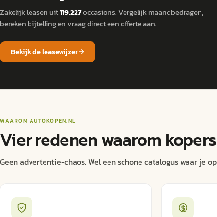
Zakelijk leasen uit
119.227
occasions. Vergelijk maandbedragen,
bereken bijtelling en vraag direct een offerte aan.
Bekijk de leasewijzer
WAAROM
AUTOKOPEN.NL
Vier redenen waarom kopers 
Geen advertentie-chaos. Wel een schone catalogus waar je op