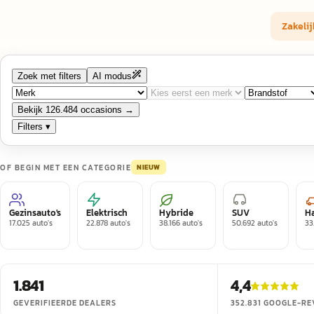
Zakelij
Zoek met filters
AI modus
Bekijk 126.484 occasions →
Filters ▾
OF BEGIN MET EEN CATEGORIE
NIEUW
Gezinsauto's
Elektrisch
Hybride
SUV
H
17.025
auto's
22.878
auto's
38.166
auto's
50.692
auto's
33
1.841
4,4
GEVERIFIEERDE DEALERS
352.831
GOOGLE-RE