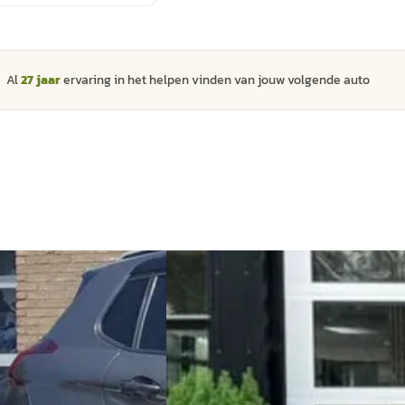
Al
27 jaar
ervaring in het helpen vinden van jouw volgende
auto
Hyundai i30
·
2017
2018
1.4 T-GDI 140 PK Comfort
 S&S Style NAVIGATIE
€ 11.950
v.a. € 253/mnd
Scherp geprijsd