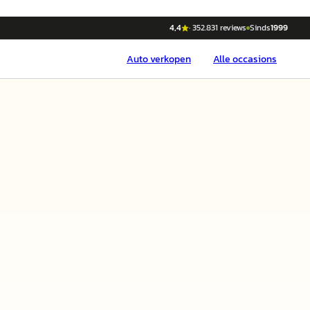
4,4
·
352.831
reviews
Sinds
1999
Auto
verkopen
Alle occasions