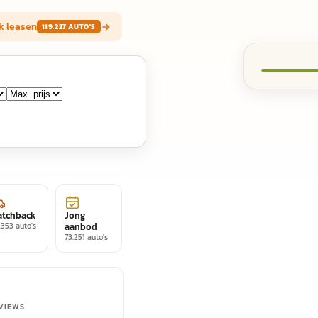
k leasen
119.227
AUTO'S
Mercedes-
atchback
Jong
.353
auto's
aanbod
73.251
auto's
VIEWS