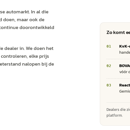
dse
auto
markt. In al die
d doen, maar ook de
 continue doorontwikkeld
Zo komt ee
KvK-r
de dealer in. We doen het
hande
 controleren, elke prijs
meterstand nalopen bij de
BOVAG
vóór 
React
Gemid
Dealers die z
platform.