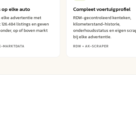
s op elke auto
Compleet voertuigprofiel
 elke advertentie met
RDW-gecontroleerd kenteken,
 126.484 listings en geven
kilometerstand-historie,
s onder, op of boven markt
onderhoudsstatus en eigen scrap
bij elke advertentie.
K-MARKTDATA
RDW + AK-SCRAPER