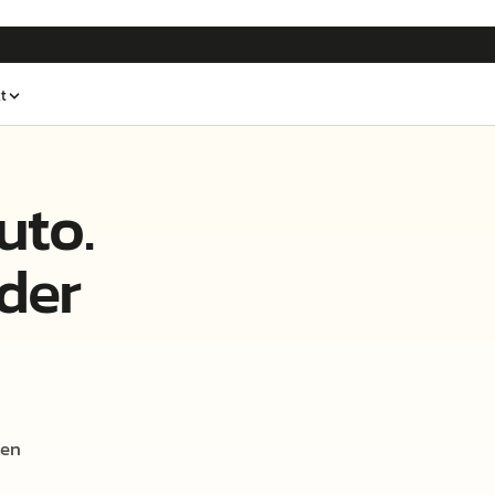
t
uto
.
der
een