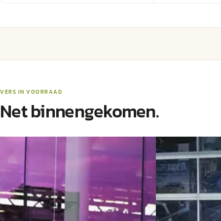
VERS IN VOORRAAD
Net binnengekomen.
Nieuw binnen
C
MINI Hatchback
·
2019
Peugeot 2008
·
One / Comfort Access / LED /
1.2 PureTech 82pk
Achteruitrijcamera / 16" LM Victory Spoke
€ 23.969
zwart
v.a. € 508/mnd
€ 15.950