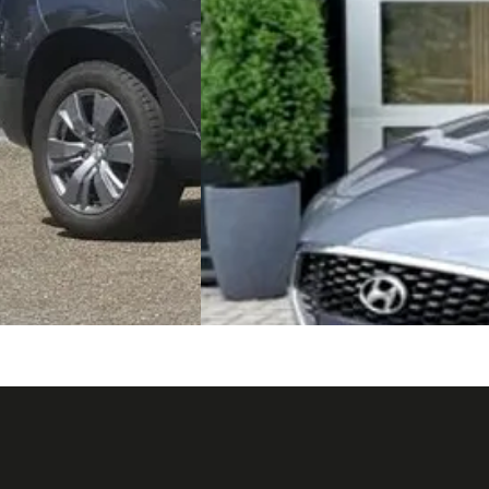
2017 · 135.739 km · Benzine ·
 Benzine · Handgeschakeld
Handgeschakeld
B.V.
· Nieuwleusen
Baaten Automotive
· Velp
Bekijk aanbieding →
g →
Vergelijk