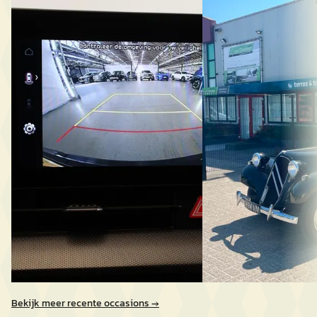
1.6 T-GDi Plug-in Hybrid AWD
TRACTION
DynamicPlusLine Ed.
€ 12.500
€ 32.835
v.a. € 265/mnd
v.a. € 696/mnd
1954 · 920 km · Benzine
Scherp geprijsd
Handgeschakeld
2023 · 46.139 km · Plug-in hybride ·
dvtrading
· Dronten
Automaat
Bekijk aanbieding →
Wensink Kia Lelystad
· Lelystad
Vergelijk
4,3
(
135
)
Bekijk aanbieding →
Vergelijk
Bekijk meer recente occasions →