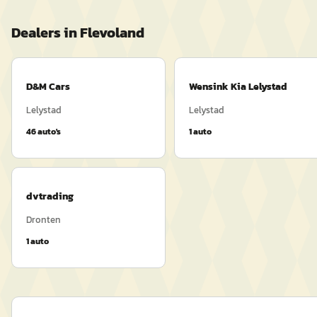
Dealers in
Flevoland
D&M Cars
Wensink Kia Lelystad
Lelystad
Lelystad
46
auto's
1
auto
dvtrading
Dronten
1
auto