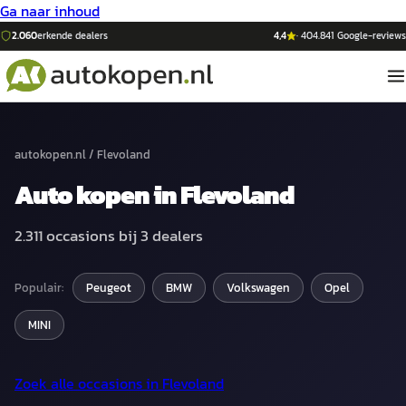
Ga naar inhoud
2.060
erkende dealers
4,4
·
404.841
Google-reviews
autokopen.nl
/
Flevoland
Auto
kopen in
Flevoland
2.311
occasions bij
3
dealers
Populair:
Peugeot
BMW
Volkswagen
Opel
MINI
Zoek alle occasions in
Flevoland