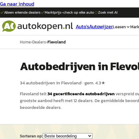
Ga naar inhoud
Alleen erkende dealers
Marktprijs-check op elke
auto
Zoek met AI
Auto's
Autowijzer
Leasen
Mark
Home
›
Dealers
›
Flevoland
Auto
bedrijven in
Flevo
34
auto
bedrijven in
Flevoland
· gem.
4.3
★
Flevoland
telt
34
gecertificeerde
auto
bedrijven
verspreid o
grootste aanbod heeft met
12
dealers
.
De gemiddelde beoorde
beoordeelde dealers.
Sorteren op: