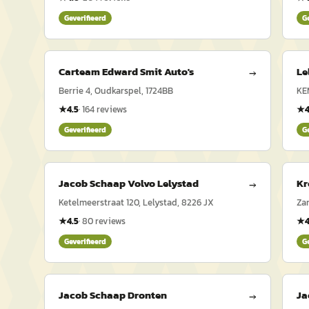
Geverifieerd
G
Carteam Edward Smit Auto's
Le
→
Berrie 4, Oudkarspel, 1724BB
KE
★
4.5
·
164
reviews
★
4
Geverifieerd
G
Jacob Schaap Volvo Lelystad
Kr
→
Ketelmeerstraat 120, Lelystad, 8226 JX
Za
★
4.5
·
80
reviews
★
4
Geverifieerd
G
Jacob Schaap Dronten
Ja
→