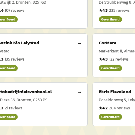
utwijk 2, Dronten, 8251 GD
De Strubbenweg 8, A
.4
·
107
reviews
★
4.3
·
235
reviews
everifieerd
Geverifieerd
nsink Kia Lelystad
CarMere
→
lystad
Markerkant 11, Almer
.3
·
135
reviews
★
4.3
·
122
reviews
everifieerd
Geverifieerd
tobedrijfnielsvanbaal.nl
Ekris Flevoland
→
 Dieze 36, Dronten, 8253 PS
Poseidonweg 5, Lel
.3
·
21
reviews
★
4.2
·
284
reviews
everifieerd
Geverifieerd