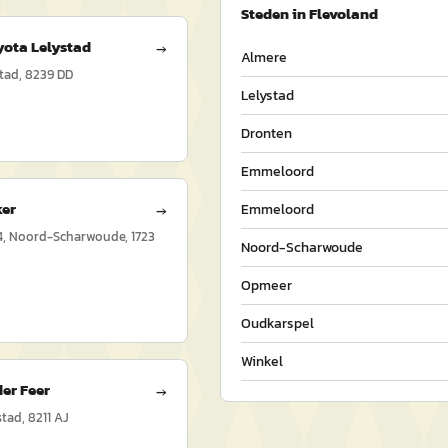
Steden in
Flevoland
yota Lelystad
→
Almere
stad, 8239 DD
Lelystad
Dronten
Emmeloord
ker
Emmeloord
→
4, Noord-Scharwoude, 1723
Noord-Scharwoude
Opmeer
Oudkarspel
Winkel
der Feer
→
stad, 8211 AJ