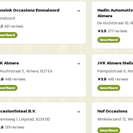
nsink Occasions Emmeloord
Hedin Automotiv
→
Almere
meloord
De Huchtstraat 10, A
.1
·
441
reviews
★
3.9
·
377
reviews
everifieerd
Geverifieerd
K Almere
JVK Almere Stell
→
 Huchtstraat 5, Almere, 1327 EA
Palmpolstraat 6, Alm
3.8
·
448
reviews
★
3.8
·
448
reviews
everifieerd
Geverifieerd
casionTotaal B.V.
Hof Occasions
→
temisweg 1, Lelystad, 8239 DD
Winkelerzand 72, Win
3.6
·
139
reviews
Geverifieerd