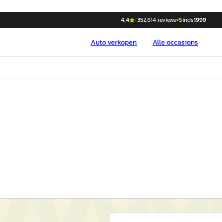
4,4
·
352.814
reviews
Sinds
1999
Auto
verkopen
Alle occasions