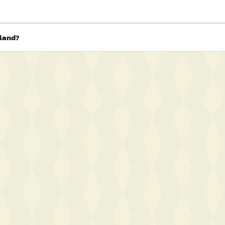
oland?