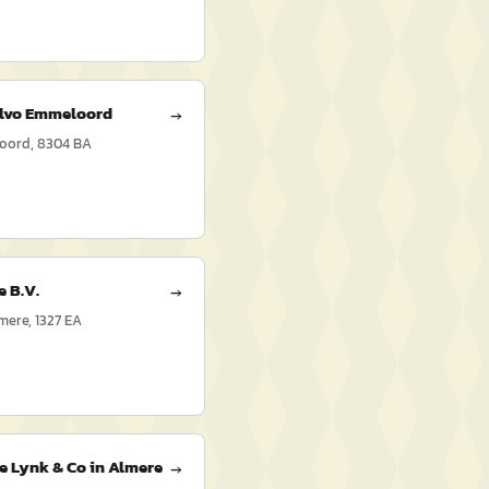
lvo Emmeloord
→
loord, 8304 BA
 B.V.
→
mere, 1327 EA
 Lynk & Co in Almere
→