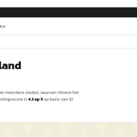
t
land
ver meerdere steden, waarvan
Almere
het
lingsscore is
4.3
op 5
op basis van
32