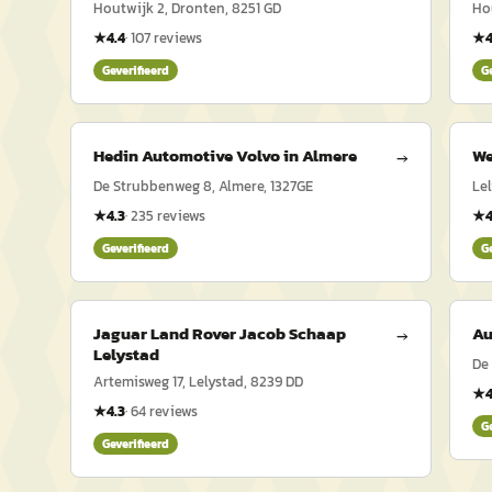
Houtwijk 2, Dronten, 8251 GD
Ho
★
4.4
·
107
reviews
★
4
Geverifieerd
G
Hedin Automotive Volvo in Almere
We
→
De Strubbenweg 8, Almere, 1327GE
Le
★
4.3
·
235
reviews
★
4
Geverifieerd
G
Jaguar Land Rover Jacob Schaap
Au
→
Lelystad
De
Artemisweg 17, Lelystad, 8239 DD
★
4
★
4.3
·
64
reviews
G
Geverifieerd