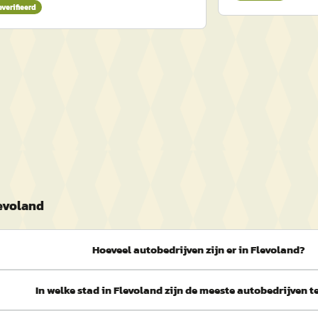
everifieerd
levoland
Hoeveel autobedrijven zijn er in Flevoland?
In welke stad in Flevoland zijn de meeste autobedrijven t