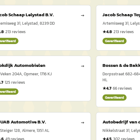
cob Schaap Lelystad B.V.
Jacob Schaap To
→
temisweg 31, Lelystad, 8239 DD
Artemisweg 31, Lely
4.8
·
213
reviews
★
4.8
·
213
reviews
everifieerd
Geverifieerd
okdijk Automobielen
Bossen & de Bak
→
 Veken 204A, Opmeer, 1716 KJ
Dorpsstraat 682-68
HL
.7
·
125
reviews
★
4.7
·
66
reviews
everifieerd
Geverifieerd
UAB Automotive B.V.
Autobedrijf van 
→
Steiger 128, Almere, 1351 AL
Nikkelstraat 31, Lely
4.6
·
49
reviews
★
4.5
·
302
reviews