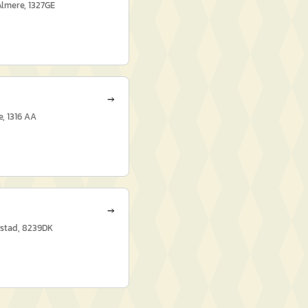
lmere, 1327GE
→
e, 1316 AA
→
ystad, 8239DK