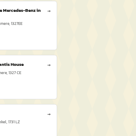
e Mercedes-Benz in
→
lmere, 1327EE
antis House
→
ere, 1327 CE
→
kel, 1731 LZ