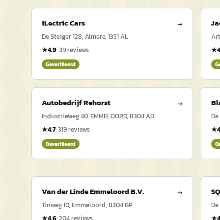
iLectric Cars
Ja
→
De Steiger 128, Almere, 1351 AL
Ar
★
4.9
·
39
reviews
★
Geverifieerd
G
Autobedrijf Rehorst
Bl
→
Industrieweg 40, EMMELOORD, 8304 AD
De
★
4.7
·
319
reviews
★
4
Geverifieerd
G
Van der Linde Emmeloord B.V.
SQ
→
Tinweg 10, Emmeloord, 8304 BP
De 
★
4.6
·
204
reviews
★