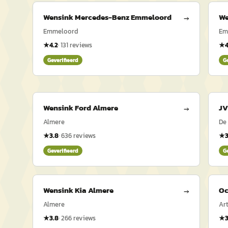
Wensink Mercedes-Benz Emmeloord
We
→
Emmeloord
Em
★
4.2
·
131
reviews
★
4
Geverifieerd
G
Wensink Ford Almere
JV
→
Almere
De
★
3.8
·
636
reviews
★
Geverifieerd
G
Wensink Kia Almere
Oc
→
Almere
Ar
★
3.8
·
266
reviews
★