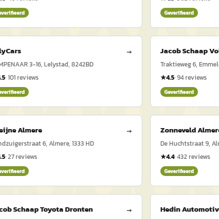
everifieerd
Geverifieerd
lyCars
Jacob Schaap Vo
→
MPENAAR 3-16, Lelystad, 8242BD
Traktieweg 6, Emme
.5
·
101
reviews
★
4.5
·
94
reviews
everifieerd
Geverifieerd
eijne Almere
Zonneveld Almere
→
ndzuigerstraat 6, Almere, 1333 HD
De Huchtstraat 9, Al
.5
·
27
reviews
★
4.4
·
432
reviews
everifieerd
Geverifieerd
cob Schaap Toyota Dronten
Hedin Automotive
→