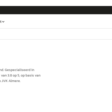
t
and
.
Gespecialiseerd in
van 3.8 op 5, op basis van
n JVK Almere.