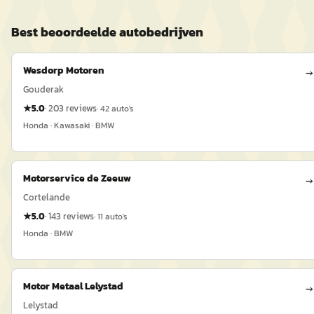
Best beoordeelde
auto
bedrijven
Wesdorp Motoren
→
Gouderak
★
5.0
·
203
reviews
·
42
auto's
Honda · Kawasaki · BMW
Motorservice de Zeeuw
→
Cortelande
★
5.0
·
143
reviews
·
11
auto's
Honda · BMW
Motor Metaal Lelystad
→
Lelystad