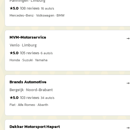
Panningen · Limburg
★
5.0
·
108
reviews
·
16
auto's
Mercedes-Benz · Volkswagen · BMW
MVM-Motorservice
→
Venlo · Limburg
★
5.0
·
105
reviews
·
6
auto's
Honda · Suzuki · Yamaha
Brands Automotive
→
Bergeijk · Noord-Brabant
★
5.0
·
103
reviews
·
34
auto's
Fiat · Alfa Romeo · Abarth
Dekker Motorsport Hapert
→