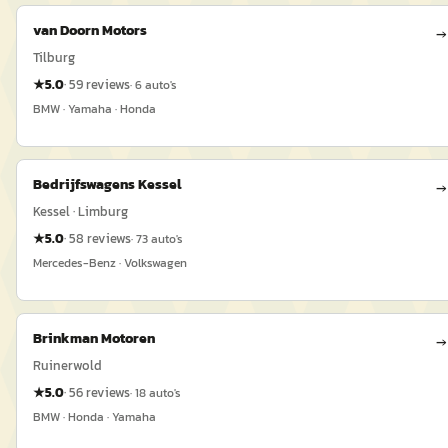
van Doorn Motors
→
Tilburg
★
5.0
·
59
reviews
·
6
auto's
BMW · Yamaha · Honda
Bedrijfswagens Kessel
→
Kessel · Limburg
★
5.0
·
58
reviews
·
73
auto's
Mercedes-Benz · Volkswagen
Brinkman Motoren
→
Ruinerwold
★
5.0
·
56
reviews
·
18
auto's
BMW · Honda · Yamaha