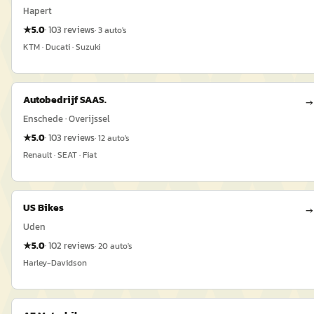
Hapert
★
5.0
·
103
reviews
·
3
auto's
KTM · Ducati · Suzuki
Autobedrijf SAAS.
→
Enschede · Overijssel
★
5.0
·
103
reviews
·
12
auto's
Renault · SEAT · Fiat
US Bikes
→
Uden
★
5.0
·
102
reviews
·
20
auto's
Harley-Davidson