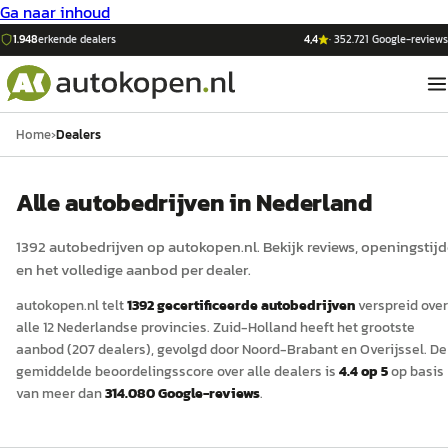
Ga naar inhoud
1.948
erkende dealers
4,4
·
352.721
Google-reviews
Home
›
Dealers
Alle autobedrijven in Nederland
1392
auto
bedrijven op
autokopen.nl
. Bekijk reviews, openingstij
en het volledige aanbod per dealer.
autokopen.nl
telt
1392
gecertificeerde
auto
bedrijven
verspreid over
alle 12 Nederlandse provincies.
Zuid-Holland
heeft het grootste
aanbod (
207
dealers)
, gevolgd door Noord-Brabant
en Overijssel
.
De
gemiddelde beoordelingsscore over alle dealers is
4.4
op 5
op basis
van meer dan
314.080
Google-reviews
.