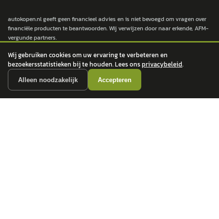
autokopen.nl geeft geen financieel advies en is niet bevoegd om vragen over
financiële producten te beantwoorden. Wij verwijzen door naar erkende, AFM-
vergunde partners.
Wij gebruiken cookies om uw ervaring te verbeteren en
bezoekersstatistieken bij te houden. Lees ons
privacybeleid
.
POPULAIRE MERKEN
Alleen noodzakelijk
Accepteren
Volkswagen
Vind jouw volgende auto bij
Toyota
betrouwbare dealers.
BMW
Mercedes-Benz
Audi
Ford
Opel
Peugeot