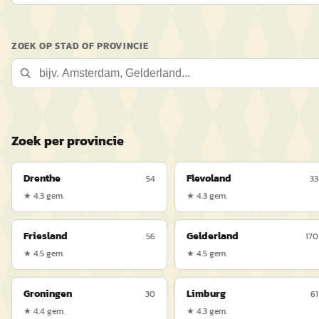
ZOEK OP STAD OF PROVINCIE
Zoek per provincie
Drenthe
Flevoland
54
33
★
4.3
gem.
★
4.3
gem.
Friesland
Gelderland
56
170
★
4.5
gem.
★
4.5
gem.
Groningen
Limburg
30
61
★
4.4
gem.
★
4.3
gem.