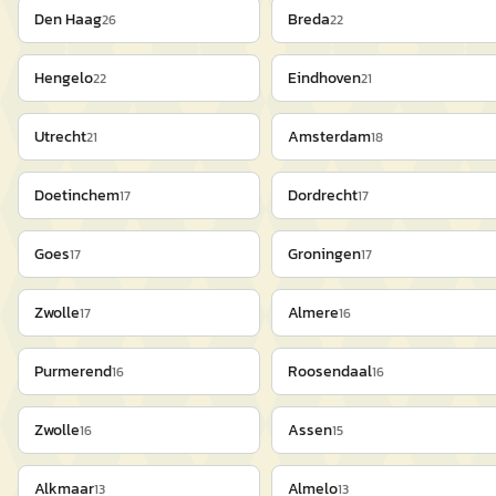
Den Haag
Breda
26
22
Hengelo
Eindhoven
22
21
Utrecht
Amsterdam
21
18
Doetinchem
Dordrecht
17
17
Goes
Groningen
17
17
Zwolle
Almere
17
16
Purmerend
Roosendaal
16
16
Zwolle
Assen
16
15
Alkmaar
Almelo
13
13