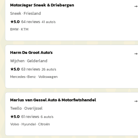
MotorJager Sneek & Driebergen
→
Sneek · Friesland
★
5.0
·
64
reviews
·
41
auto's
BMW · KTM
Harm De Groot Auto's
→
Wijchen · Gelderland
★
5.0
·
63
reviews
·
26
auto's
Mercedes-Benz · Volkswagen
Marius van Gessel Auto & Motorfietshandel
→
Twello · Overijssel
★
5.0
·
61
reviews
·
6
auto's
Volvo · Hyundai · Citroën