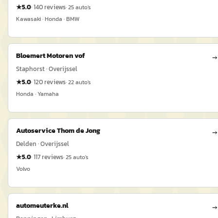
★
5.0
·
140
reviews
·
25
auto's
Kawasaki · Honda · BMW
Bloemert Motoren vof
→
Staphorst · Overijssel
★
5.0
·
120
reviews
·
22
auto's
Honda · Yamaha
Autoservice Thom de Jong
→
Delden · Overijssel
★
5.0
·
117
reviews
·
25
auto's
Volvo
automeuterke.nl
→