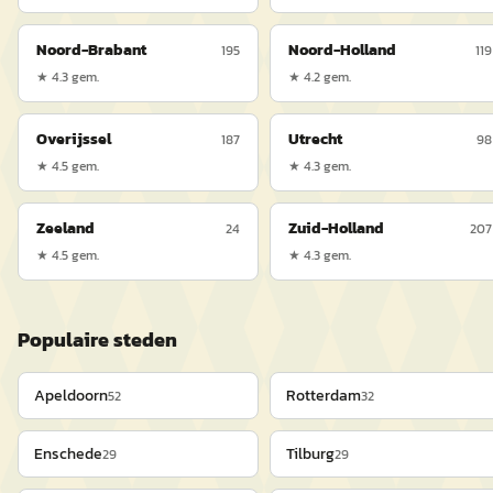
Noord-Brabant
Noord-Holland
195
119
★
4.3
gem.
★
4.2
gem.
Overijssel
Utrecht
187
98
★
4.5
gem.
★
4.3
gem.
Zeeland
Zuid-Holland
24
207
★
4.5
gem.
★
4.3
gem.
Populaire steden
Apeldoorn
Rotterdam
52
32
Enschede
Tilburg
29
29