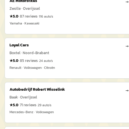
AE Motorbikes
→
Zwolle · Overijssel
★
5.0
·
87
reviews
·
116
auto's
Yamaha · Kawasaki
Loyal Cars
→
Boxtel · Noord-Brabant
★
5.0
·
85
reviews
·
24
auto's
Renault · Volkswagen · Citroën
Autobedrijf Robert Wisselink
→
Baak · Overijssel
★
5.0
·
71
reviews
·
29
auto's
Mercedes-Benz · Volkswagen