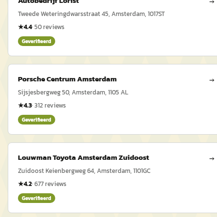
Autobedrijf Lorist
→
Tweede Weteringdwarsstraat 45, Amsterdam, 1017ST
★
4.4
·
50
reviews
Geverifieerd
Porsche Centrum Amsterdam
→
Sijsjesbergweg 50, Amsterdam, 1105 AL
★
4.3
·
312
reviews
Geverifieerd
Louwman Toyota Amsterdam Zuidoost
→
Zuidoost Keienbergweg 64, Amsterdam, 1101GC
★
4.2
·
677
reviews
Geverifieerd