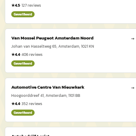
★
4.5
·
127
reviews
Geverifieerd
Van Mossel Peugeot Amsterdam Noord
→
Johan van Hasseltweg 65, Amsterdam, 1021 KN
★
4.4
·
406
reviews
Geverifieerd
Automotive Centre Van Nieuwkerk
→
Hoogoorddreef 41, Amsterdam, 1101 BB
★
4.4
·
352
reviews
Geverifieerd