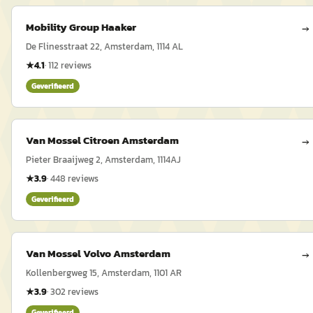
Mobility Group Haaker
→
De Flinesstraat 22, Amsterdam, 1114 AL
★
4.1
·
112
reviews
Geverifieerd
Van Mossel Citroen Amsterdam
→
Pieter Braaijweg 2, Amsterdam, 1114AJ
★
3.9
·
448
reviews
Geverifieerd
Van Mossel Volvo Amsterdam
→
Kollenbergweg 15, Amsterdam, 1101 AR
★
3.9
·
302
reviews
Geverifieerd