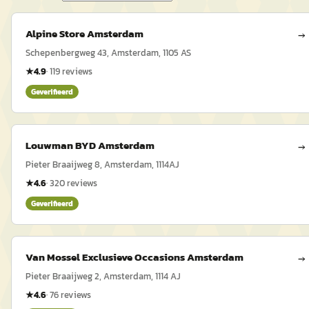
Alpine Store Amsterdam
→
Schepenbergweg 43, Amsterdam, 1105 AS
★
4.9
·
119
reviews
Geverifieerd
Louwman BYD Amsterdam
→
Pieter Braaijweg 8, Amsterdam, 1114AJ
★
4.6
·
320
reviews
Geverifieerd
Van Mossel Exclusieve Occasions Amsterdam
→
Pieter Braaijweg 2, Amsterdam, 1114 AJ
★
4.6
·
76
reviews