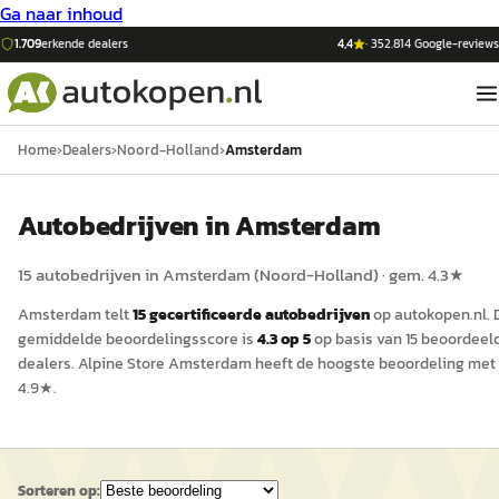
Ga naar inhoud
1.709
erkende dealers
4,4
·
352.814
Google-reviews
Home
›
Dealers
›
Noord-Holland
›
Amsterdam
Auto
bedrijven in
Amsterdam
15
auto
bedrijven in
Amsterdam
(
Noord-Holland
)
· gem.
4.3
★
Amsterdam
telt
15
gecertificeerde
auto
bedrijven
op
autokopen.nl
.
gemiddelde beoordelingsscore is
4.3
op 5
op basis van
15
beoordeel
dealers.
Alpine Store Amsterdam
heeft de hoogste beoordeling met
4.9
★.
Sorteren op: