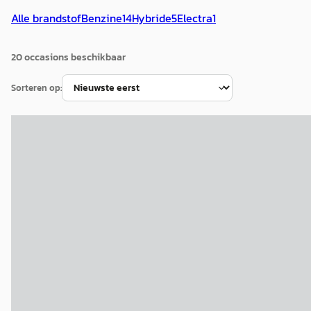
Alle brandstof
Benzine
14
Hybride
5
Electra
1
20
occasion
s
beschikbaar
Sorteren op:
B
Suzuki Ignis
·
2022
1.2 Smart Hybrid Select
€ 17.695
v.a. € 375/mnd
Marktconform
2022 · 3.849 km · Benzine · Handgeschakeld
Louwman Suzuki Amsterdam West
· Amsterdam
2,8
(
13
)