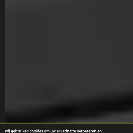
autokopen.nl geeft geen financieel advies en is niet bevoegd om vragen over
financiële producten te beantwoorden. Wij verwijzen door naar erkende, AFM-
vergunde partners.
POPULAIRE MERKEN
Volkswagen
Vind jouw volgende auto bij
Toyota
betrouwbare dealers.
BMW
Mercedes-Benz
Audi
Ford
Opel
Peugeot
ONTDEK
CONTACT
Wij gebruiken cookies om uw ervaring te verbeteren en