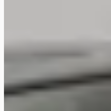
maar een nieuwe afspraak maken. Ben meteen weer weggegaan. Wát
een slecht bedrijf! Service GEEN
Veelgestelde vragen over Louwman Suzuki
Amsterdam West
Wat zijn de openingstijden van Louwman Suzuki
Amsterdam West?
Hoe wordt Louwman Suzuki Amsterdam West
beoordeeld?
Hoeveel occasions heeft Louwman Suzuki Amsterdam
West?
Welke brandstoftypen biedt Louwman Suzuki
Amsterdam West aan?