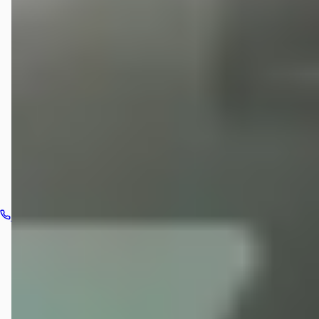
Welke automerken verkoopt Louwman Suzuki
Amsterdam West?
Hoe neem ik contact op met Louwman Suzuki
Amsterdam West?
Bel dealer
Routebeschrijving