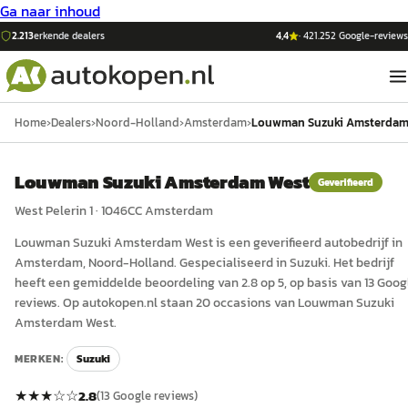
Ga naar inhoud
2.213
erkende dealers
4,4
·
421.252
Google-reviews
Home
›
Dealers
›
Noord-Holland
›
Amsterdam
›
Louwman Suzuki Amsterdam
Louwman Suzuki Amsterdam West
Geverifieerd
West Pelerin 1
·
1046CC
Amsterdam
Louwman Suzuki Amsterdam West
is een
geverifieerd
auto
bedrijf in
Amsterdam
, Noord-Holland
.
Gespecialiseerd in Suzuki.
Het bedrijf
heeft een gemiddelde beoordeling van 2.8 op 5, op basis van 13 Goog
reviews.
Op autokopen.nl staan 20 occasions van Louwman Suzuki
Amsterdam West.
MERKEN:
Suzuki
★★★
☆☆
2.8
(
13
Google reviews)