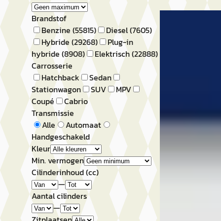
B
Brandstof
Volkswagen G
Benzine
(
55815
)
Diesel
(
7605
)
Hybride
(
29268
)
Plug-in
Variant 1.0 TSI Hi
hybride
(
8908
)
Elektrisch
(
22888
)
Carrosserie
€ 17.450
Hatchback
Sedan
Stationwagon
SUV
MPV
v.a. € 370/mnd
Coupé
Cabrio
Scherp geprijsd
Transmissie
Alle
Automaat
2019 · 96.396 km 
Handgeschakeld
Automaat
Kleur
Min. vermogen
Wittebrug Honsel
Cilinderinhoud (cc)
Honselersdijk
4
—
Bekijk aanbiedi
Aantal cilinders
Vergelijk
—
Zitplaatsen