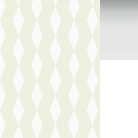
Wittebrug Honsel
Honselersdijk
4
Bekijk aanbiedi
Vergelijk
NIEUW
Nieuw bin
D
Opel Corsa
·
2
YES
€ 23.599
v.a. € 500/mnd
Marktconform