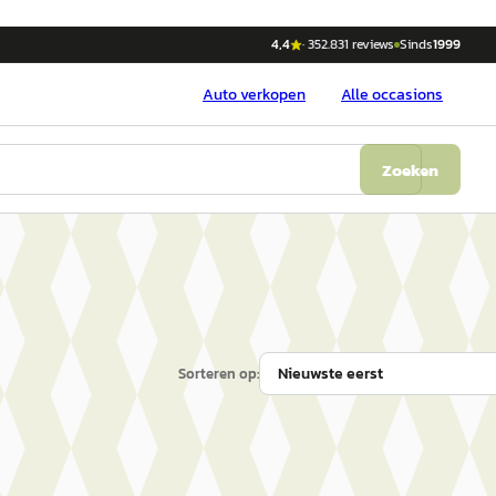
4,4
·
352.831
reviews
Sinds
1999
Auto
verkopen
Alle occasions
Zoeken
Sorteren op: