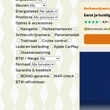
Deuren
ikwilvanmijnauto
Energielabel
Eerst je huid
Provincie
4,3
/5 
Opties & accessoires
Navigatie
Parkeersensoren
Bod binnen 24u
Achteruitrijcamera
Panoramadak
Trekhaak
Cruise control
Lederen bekleding
Apple CarPlay
Stoelverwarming
Škoda Octavi
BTW / Marge
Formaat
Combi 1.0 TSI Am
Garantie & kwaliteit
€ 21.450
BOVAG-garantie
NAP-check
BTW-aftrekbaar
v.a. € 455/mnd
2023 · 38.037 km 
Handgeschakeld