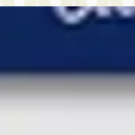
kswagen Taigo
·
2022
SI Style
.450
€ 433/mnd
tconform
· 106.371 km · Benzine ·
maat
brug Honselersdijk
·
lersdijk
4,3
(
413
)
jk aanbieding →
jk