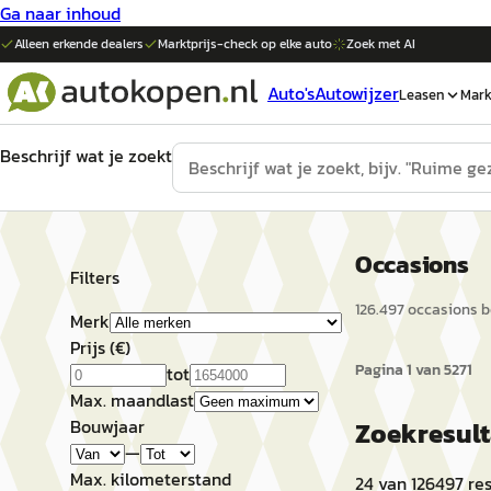
Ga naar inhoud
Alleen erkende dealers
Marktprijs-check op elke
auto
Zoek met AI
Auto's
Autowijzer
Leasen
Mark
Beschrijf wat je zoekt
Occasions
Filters
126.497
occasion
s
b
Merk
Prijs (€)
Pagina
1
van
5271
tot
Max. maandlast
Bouwjaar
Zoekresul
—
Max. kilometerstand
24
van
126497
res