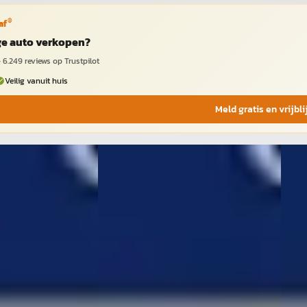
®
af
ige auto verkopen?
·
6.249
reviews op Trustpilot
Veilig vanuit huis
Meld gratis en vrijbl
a
·
2023
Volkswagen T-Cross
·
2023
A
Ško
bition
1.5 TSI Style
Combi
€ 21.750
€ 21.
v.a. € 461/mnd
v.a. 
· Benzine ·
Marktconform
2021 
2023 · 83.455 km · Benzine ·
Auto