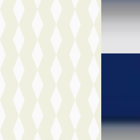
Wittebrug Honsel
Honselersdijk
4
Bekijk aanbiedi
Vergelijk
A
Volkswagen G
1.5 eHybrid GTE
€ 36.950
v.a. € 783/mnd
Boven markt
2025 · 7.251 km · 
Automaat