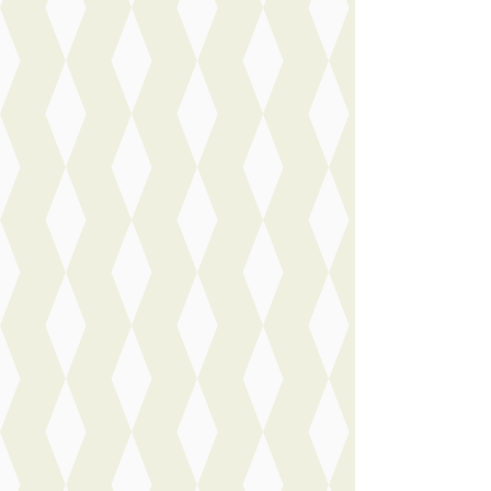
2026 · 10 km · Ben
Handgeschakeld
Motorhuis Leide
Vandaag geplaat
Bekijk aanbiedi
Vergelijk
NIEUW
Nieuw bin
Fiat 500
·
202
ICON
€ 29.068
v.a. € 616/mnd