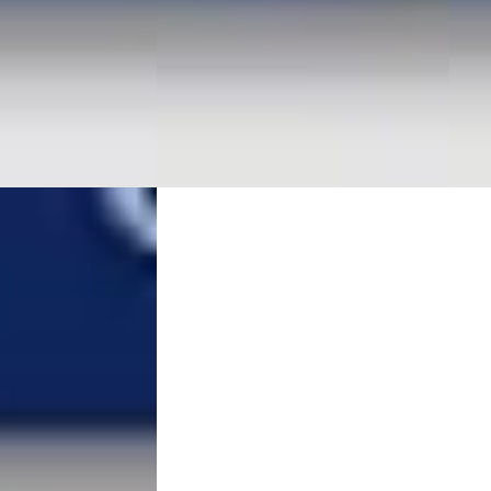
ersdijk
·
Automaat
,3
(
413
)
Witte
Wittebrug Honselersdijk
·
ng →
Honse
Honselersdijk
4,3
(
413
)
Beki
Bekijk aanbieding →
Vergeli
Vergelijk
NIEUW
Nieuw binnen
NIE
olf
·
2025
Fiat 500
·
2026
EV
A
Citr
La Prima
Max
€ 28.930
€ 27.
v.a. € 613/mnd
v.a. 
Boven markt
2026 
Hybride ·
2026 · 10 km · Hybride ·
Auto
Handgeschakeld