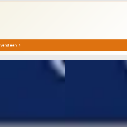
ijvend aan
Volkswagen Tiguan
·
202
da Octavia
·
2021
1.4 TSI eHybrid R-Line
 1.4 TSI iV PHEV Style
€ 34.250
950
v.a. € 726/mnd
€ 465/mnd
Marktconform
· 107.932 km · Plug-in hybride ·
2023 · 89.226 km · Plug-in hybr
maat