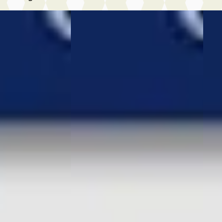
A
Vol
olf
·
2019
Škoda Octavia
·
2022
1.0 T
ghline
Combi 1.4 TSI iV PHEV Sportline
€ 20
Business
v.a. 
€ 19.750
Mark
v.a. € 419/mnd
2022 
2022 · 127.836 km · Plug-in hybride
· Benzine ·
Auto
· Automaat
Witte
Wittebrug Honselersdijk
·
ersdijk
·
Honse
Honselersdijk
4,3
(
413
)
,3
(
413
)
Beki
Bekijk aanbieding →
ng →
Vergeli
Vergelijk