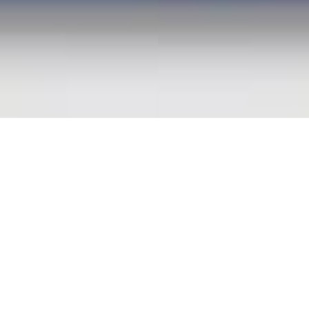
Automaat
brug Honselersdijk
·
Wittebrug Honselersdijk
·
lersdijk
4,3
(
413
)
Honselersdijk
4,3
(
413
)
jk aanbieding →
Bekijk aanbieding →
jk
Vergelijk
UW
Nieuw binnen
NIEUW
Nieuw binnen
A
oën ë-C3
·
2026
Fiat Grande Panda
·
2026
Icon
670
€ 24.278
€ 587/mnd
v.a. € 515/mnd
· 10 km · Elektrisch ·
2026 · 10 km · Hybride · Autom
maat
Motorhuis Leiden
· Leiden