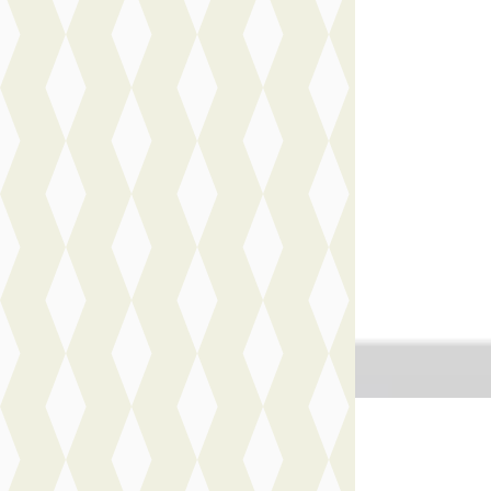
v.a. € 658/mnd
Boven markt
2026 · 10 km · Hyb
Handgeschakeld
Motorhuis Leide
Vandaag geplaat
Bekijk aanbiedi
Vergelijk
NIEUW
Nieuw bin
A
Jeep Compas