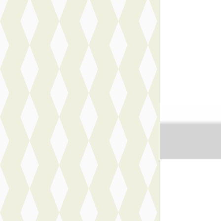
Boven markt
2026 · 10 km · Hyb
Handgeschakeld
Motorhuis Leide
Vandaag geplaat
Bekijk aanbiedi
Vergelijk
NIEUW
Nieuw bin
Fiat 500
·
202
La Prima
€ 31.049