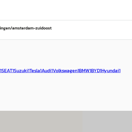
gingen/amsterdam-zuidoost
1
SEAT
1
Suzuki
1
Tesla
1
Audi
1
Volkswagen
1
BMW
1
BYD
1
Hyundai
1
binnen
Nieuw binnen
E
Transit Custom
·
2024
Volkswagen Passa