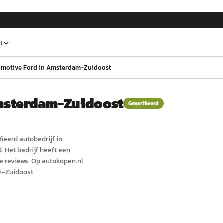
t
omotive Ford in Amsterdam-Zuidoost
msterdam-Zuidoost
Geverifieerd
fieerd
auto
bedrijf in
d.
Het bedrijf heeft een
e reviews.
Op autokopen.nl
m-Zuidoost.