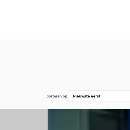
Sorteren op:
E
Kia Stonic
·
2025
t
·
2020