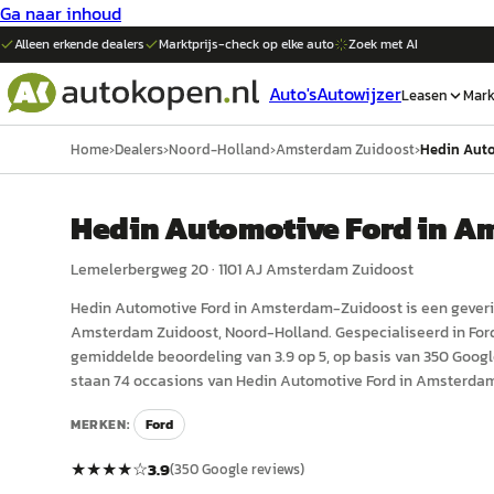
Ga naar inhoud
Alleen erkende dealers
Marktprijs-check op elke
auto
Zoek met AI
Auto's
Autowijzer
Leasen
Mark
Home
›
Dealers
›
Noord-Holland
›
Amsterdam Zuidoost
›
Hedin Aut
Hedin Automotive Ford in A
Lemelerbergweg 20
·
1101 AJ
Amsterdam Zuidoost
Hedin Automotive Ford in Amsterdam-Zuidoost
is een
geveri
Amsterdam Zuidoost
, Noord-Holland
.
Gespecialiseerd in For
gemiddelde beoordeling van 3.9 op 5, op basis van 350 Googl
staan 74 occasions van Hedin Automotive Ford in Amsterda
MERKEN:
Ford
★★★★
☆
3.9
(
350
Google reviews)