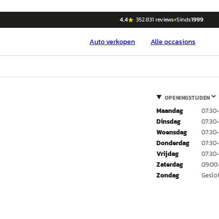
4,4
·
352.831
reviews
Sinds
1999
Auto
verkopen
Alle occasions
OPENINGSTIJDEN
Maandag
07:30
Dinsdag
07:30
Woensdag
07:30
Donderdag
07:30
Vrijdag
07:30
Zaterdag
09:00
Zondag
Geslo