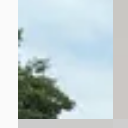
1.5 DM-i FWD Boost
Limite
€ 29.945
€ 34.94
v.a. € 635/mnd
v.a. € 
2025 · 13.100 km · Plug-in hybride ·
2024 · 
Automaat
Hedin 
Hedin Automotive Ford in Amsterdam-
Zuidoo
Zuidoost
· Amsterdam Zuidoost
3,9
(
350
)
4 dage
Gisteren geplaatst
Bekijk
Bekijk aanbieding →
Vergelijk
Vergelijk
E
E