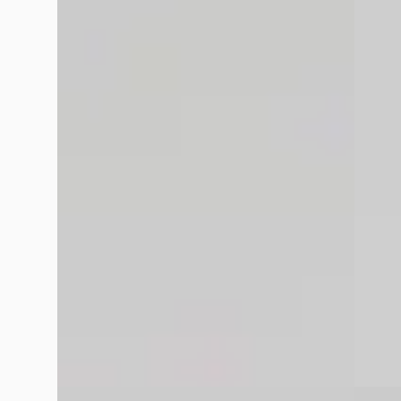
Škoda Kodiaq
·
2020
BMW 2
1.5 TSI Limited Business Edition
Gran C
€ 27.445
€ 28.94
v.a. € 582/mnd
v.a. € 
2020 · 56.854 km · Benzine · Automaat
Marktc
Hedin Automotive Ford in Amsterdam-
2023 · 
Zuidoost
· Amsterdam Zuidoost
3,9
(
350
)
Hedin 
10 dagen geleden geplaatst
Zuidoo
Bekijk aanbieding →
14 dag
Bekijk
Vergelijk
Vergelijk
E
E