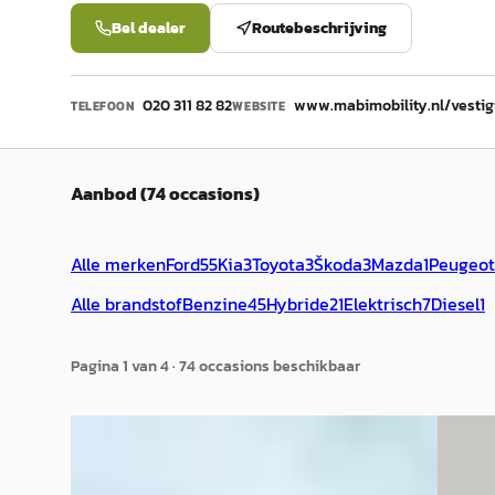
Bel dealer
Routebeschrijving
020 311 82 82
www.mabimobility.nl/vesti
TELEFOON
WEBSITE
Aanbod (74 occasions)
Alle merken
Ford
55
Kia
3
Toyota
3
Škoda
3
Mazda
1
Peugeot
Alle brandstof
Benzine
45
Hybride
21
Elektrisch
7
Diesel
1
Pagina
1
van
4
·
74
occasion
s
beschikbaar
Nieuw binnen
Nieuw 
A
E
BYD Seal U
·
2025
Ford 