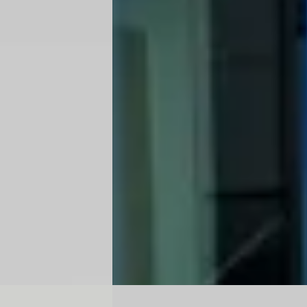
1.0 T-GDi MHEV DynamicPlusLine
e Business R Line
€ 22.445
v.a. € 476/mnd
Marktconform
2025 · 22.899 km · Benzine ·
zine · Automaat
Handgeschakeld
 in Amsterdam-
Hedin Automotive Ford in Amsterdam-
Zuidoost
3,9
(
350
)
Zuidoost
· Amsterdam Zuidoost
3,9
(
35
atst
8 dagen geleden geplaatst
Bekijk aanbieding →
Vergelijk
E