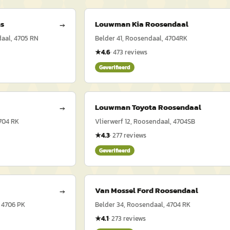
s
Louwman Kia Roosendaal
→
aal, 4705 RN
Belder 41, Roosendaal, 4704RK
★
4.6
·
473
reviews
Geverifieerd
Louwman Toyota Roosendaal
→
4704 RK
Vlierwerf 12, Roosendaal, 4704SB
★
4.3
·
277
reviews
Geverifieerd
Van Mossel Ford Roosendaal
→
 4706 PK
Belder 34, Roosendaal, 4704 RK
★
4.1
·
273
reviews