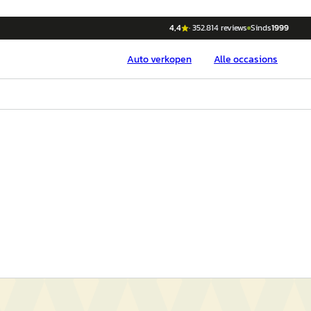
4,4
·
352.814
reviews
Sinds
1999
Auto
verkopen
Alle occasions