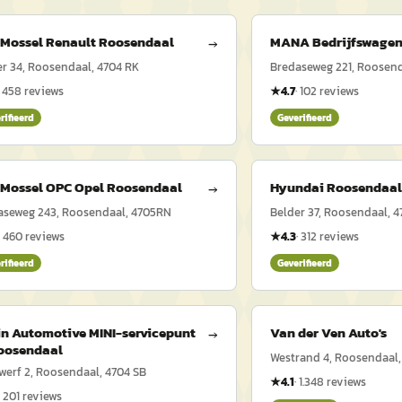
 Mossel Renault Roosendaal
MANA Bedrijfswagen
→
r 34, Roosendaal, 4704 RK
Bredaseweg 221, Roosend
·
458
reviews
★
4.7
·
102
reviews
rifieerd
Geverifieerd
 Mossel OPC Opel Roosendaal
Hyundai Roosendaal
→
aseweg 243, Roosendaal, 4705RN
Belder 37, Roosendaal, 
·
460
reviews
★
4.3
·
312
reviews
rifieerd
Geverifieerd
n Automotive MINI-servicepunt
Van der Ven Auto's
→
Roosendaal
Westrand 4, Roosendaal,
werf 2, Roosendaal, 4704 SB
★
4.1
·
1.348
reviews
·
201
reviews