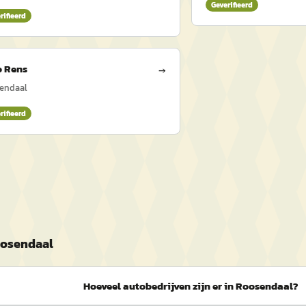
Geverifieerd
rifieerd
o Rens
→
endaal
rifieerd
oosendaal
Hoeveel autobedrijven zijn er in Roosendaal?