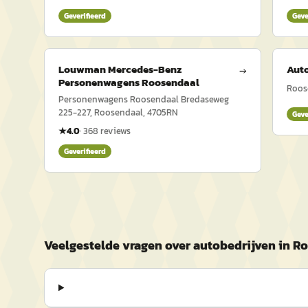
Geverifieerd
Geve
Louwman Mercedes-Benz
Aut
→
Personenwagens Roosendaal
Roos
Personenwagens Roosendaal Bredaseweg
225-227, Roosendaal, 4705RN
Geve
★
4.0
·
368
reviews
Geverifieerd
Veelgestelde vragen over autobedrijven in R