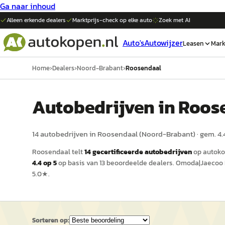
Ga naar inhoud
Alleen erkende dealers
Marktprijs-check op elke
auto
Zoek met AI
Auto's
Autowijzer
Leasen
Mark
Home
›
Dealers
›
Noord-Brabant
›
Roosendaal
Auto
bedrijven in
Roos
14
auto
bedrijven in
Roosendaal
(
Noord-Brabant
)
· gem.
4.
Roosendaal
telt
14
gecertificeerde
auto
bedrijven
op
autoko
4.4
op 5
op basis van
13
beoordeelde dealers.
Omoda|Jaecoo 
5.0
★.
Sorteren op: