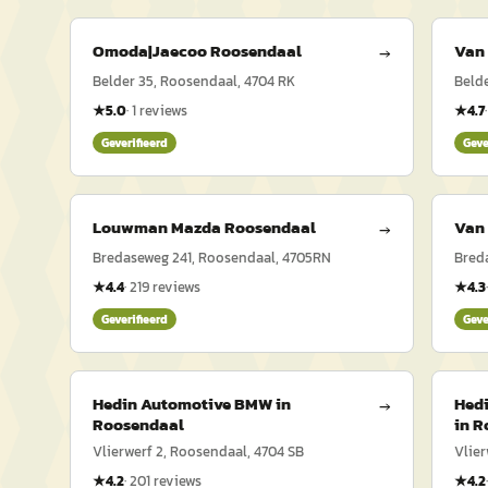
Omoda|Jaecoo Roosendaal
Van
→
Belder 35, Roosendaal, 4704 RK
Belde
★
5.0
·
1
reviews
★
4.7
Geverifieerd
Geve
Louwman Mazda Roosendaal
Van
→
Bredaseweg 241, Roosendaal, 4705RN
Bred
★
4.4
·
219
reviews
★
4.3
Geverifieerd
Geve
Hedin Automotive BMW in
Hedi
→
Roosendaal
in 
Vlierwerf 2, Roosendaal, 4704 SB
Vlier
★
4.2
·
201
reviews
★
4.2