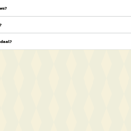
ews?
?
ndaal?