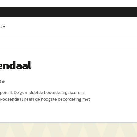
t
endaal
4
★
pen.nl
.
De gemiddelde beoordelingsscore is
Roosendaal
heeft de hoogste beoordeling met