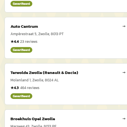
Geverifieerd
Auto Centrum
→
Ampèrestraat 5, Zwolle, 8013 PT
★
4.4
·
23
reviews
Geverifieerd
Terwolde Zwolle (Renault & Dacia)
→
Molenland 1, Zwolle, 8024 AL
★
4.3
·
464
reviews
Geverifieerd
Broekhuis Opel Zwolle
→
Marsweg 43, Zwolle, 8013 PE