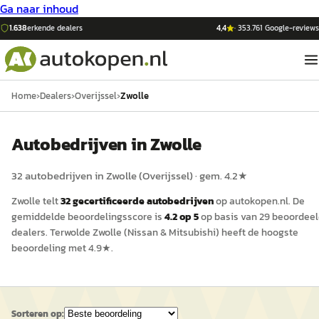
Ga naar inhoud
1.638
erkende dealers
4,4
·
353.761
Google-reviews
Home
›
Dealers
›
Overijssel
›
Zwolle
Auto
bedrijven in
Zwolle
32
auto
bedrijven in
Zwolle
(
Overijssel
)
· gem.
4.2
★
Zwolle
telt
32
gecertificeerde
auto
bedrijven
op
autokopen.nl
.
De
gemiddelde beoordelingsscore is
4.2
op 5
op basis van
29
beoordeel
dealers.
Terwolde Zwolle (Nissan & Mitsubishi)
heeft de hoogste
beoordeling met
4.9
★.
Sorteren op: