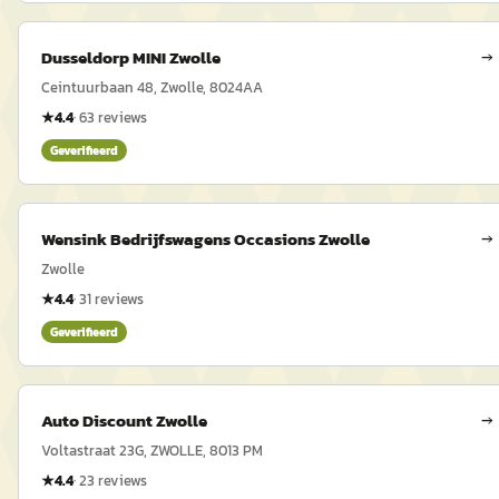
Dusseldorp MINI Zwolle
→
Ceintuurbaan 48, Zwolle, 8024AA
★
4.4
·
63
reviews
Geverifieerd
Wensink Bedrijfswagens Occasions Zwolle
→
Zwolle
★
4.4
·
31
reviews
Geverifieerd
Auto Discount Zwolle
→
Voltastraat 23G, ZWOLLE, 8013 PM
★
4.4
·
23
reviews