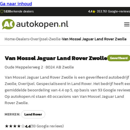
Ga naar inhoud
1.638
erkende dealers
4,4
·
353.761
Google-reviews
Home
›
Dealers
›
Overijssel
›
Zwolle
›
Van Mossel Jaguar Land Rover Zwolle
Van Mossel Jaguar Land Rover Zwolle
Geverifieerd
Oude Meppelerweg 2
·
8024 AB
Zwolle
Van Mossel Jaguar Land Rover Zwolle
is een
geverifieerd
auto
bedrijf
Zwolle
, Overijsel
.
Gespecialiseerd in Land Rover.
Het bedrijf heeft ee
gemiddelde beoordeling van 4.4 op 5, op basis van 93 Google reviews
Op autokopen.nl staan 48 occasions van Van Mossel Jaguar Land
Rover Zwolle.
MERKEN:
Land Rover
★★★★
☆
4.4
(
93
Google reviews)