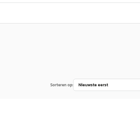
Sorteren op:
NIEUW
EV
A
26
Leapmotor B10
·
2026
h
Design ProMax 67.1 kWh