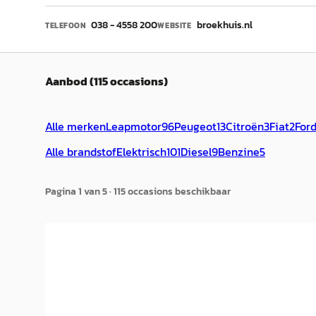
038 - 4558 200
broekhuis.nl
TELEFOON
WEBSITE
Aanbod (115 occasions)
Alle merken
Leapmotor
96
Peugeot
13
Citroën
3
Fiat
2
For
Alle brandstof
Elektrisch
101
Diesel
9
Benzine
5
Pagina
1
van
5
·
115
occasion
s
beschikbaar
NIEUW
NIEUW
EV
A
EV
A
Leapmotor B10
·
2026
Leapm
Design ProMax 67.1 kWh
Design