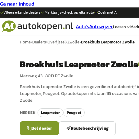
Ga naar inhoud
Alleen erkende dealers
Marktprijs-check op elke
auto
Zoek met AI
Auto's
Autowijzer
Leasen
Mark
Home
›
Dealers
›
Overijssel
›
Zwolle
›
Broekhuis Leapmotor Zwolle
Broekhuis Leapmotor Zwolle
Marsweg 43
·
8013 PE
Zwolle
Broekhuis Leapmotor Zwolle
is een
geverifieerd
auto
bedrijf 
Leapmotor, Peugeot.
Op autokopen.nl staan 115 occasions v
Zwolle.
MERKEN:
Leapmotor
Peugeot
Bel dealer
Routebeschrijving