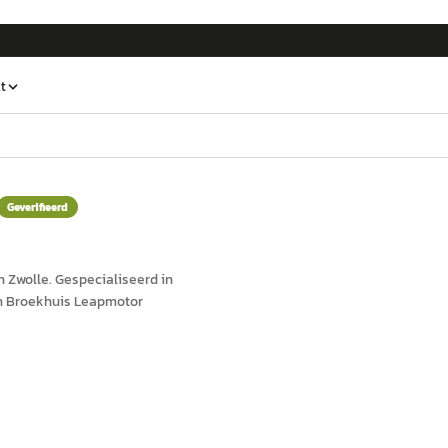
t
Geverifieerd
in
Zwolle
.
Gespecialiseerd in
an Broekhuis Leapmotor