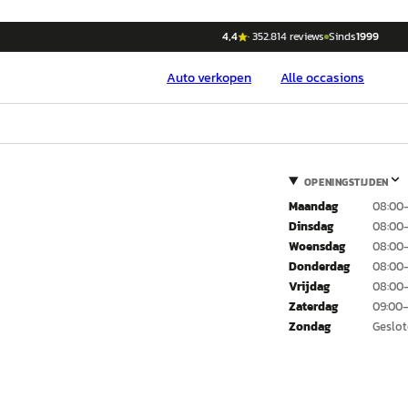
4,4
·
352.814
reviews
Sinds
1999
Auto
verkopen
Alle occasions
OPENINGSTIJDEN
Maandag
08:00–
Dinsdag
08:00–
Woensdag
08:00–
Donderdag
08:00–
Vrijdag
08:00–
Zaterdag
09:00–
Zondag
Geslo