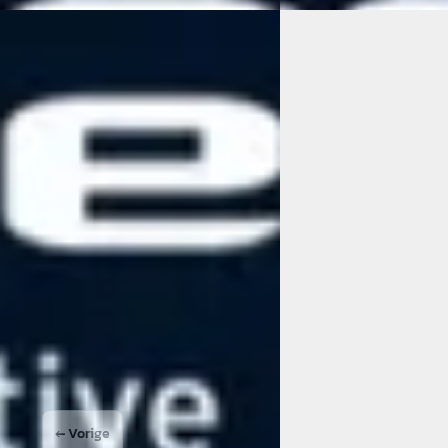
a CX-60
·
2023
Volkswagen Tigua
SkyActiv PHEV Homura
1.4 TSI eHybrid R-Line 
5
€ 37.925
815/mnd
v.a. € 804/mnd
 geprijsd
Marktconform
49.064 km · Hybride · Automaat
2023 · 25.990 km · Plug-
Automaat
 Zwolle
· Zwolle
 aanbieding →
Kreijne Zwolle
· Zwolle
Bekijk aanbieding →
Vergelijk
← Vorige
1
2
3
4
Volg