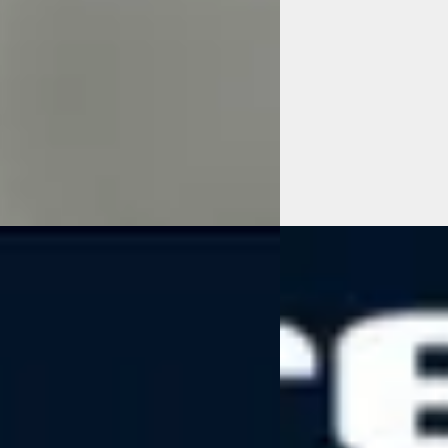
onform
Scherp geprijsd
58.350 km · Benzine · Automaat
2023 · 14.214 km · Benz
 Zwolle
· Zwolle
Kreijne Zwolle
· Zwolle
 aanbieding →
Bekijk aanbieding →
Vergelijk
a CX-5
·
2023
Mazda 3
·
2025
kyActiv-G M Hybrid 165 Exclusive-
2.0 e-SkyActiv-X M Hyb
€ 31.325
5
v.a. € 664/mnd
 630/mnd
Marktconform
onform
2025 · 6.294 km · Benz