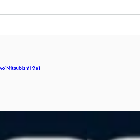
lvo
1
Mitsubishi
1
Kia
1
a CX-5
·
2017
EV
Mazda CX-6e
·
202
yActiv-G 194PK comfort
Takumi Plus 78 kWh