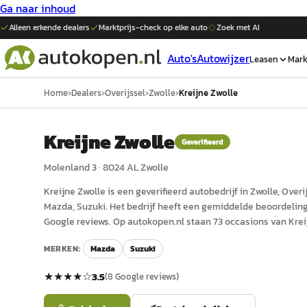
Ga naar inhoud
Alleen erkende dealers
Marktprijs-check op elke
auto
Zoek met AI
Auto's
Autowijzer
Leasen
Mark
Home
›
Dealers
›
Overijssel
›
Zwolle
›
Kreijne Zwolle
Kreijne Zwolle
Geverifieerd
Molenland 3
·
8024 AL
Zwolle
Kreijne Zwolle
is een
geverifieerd
auto
bedrijf in
Zwolle
, Overi
Mazda, Suzuki.
Het bedrijf heeft een gemiddelde beoordeling 
Google reviews.
Op autokopen.nl staan 73 occasions van Krei
MERKEN:
Mazda
Suzuki
★★★★
☆
3.5
(
8
Google reviews)