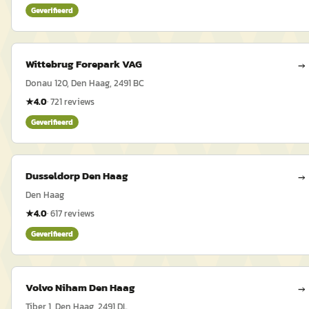
Geverifieerd
Wittebrug Forepark VAG
→
Donau 120, Den Haag, 2491 BC
★
4.0
·
721
reviews
Geverifieerd
Dusseldorp Den Haag
→
Den Haag
★
4.0
·
617
reviews
Geverifieerd
Volvo Niham Den Haag
→
Tiber 1, Den Haag, 2491 DL