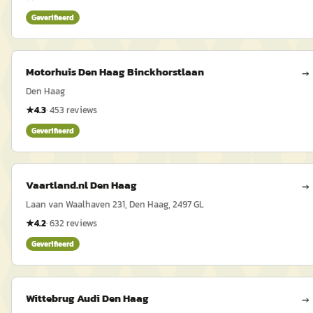
Geverifieerd
Motorhuis Den Haag Binckhorstlaan
→
Den Haag
★
4.3
·
453
reviews
Geverifieerd
Vaartland.nl Den Haag
→
Laan van Waalhaven 231, Den Haag, 2497 GL
★
4.2
·
632
reviews
Geverifieerd
Wittebrug Audi Den Haag
→