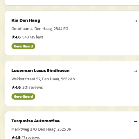
Kia Den Haag
→
Goudlaan 4, Den Haag, 2544 EG
★
4.6
·
549
reviews
Geverifieerd
Louwman Lexus Eindhoven
→
Wekkerstraat 57, Den Haag, 5652AN
★
4.6
·
201
reviews
Geverifieerd
Turquoise Automotive
→
Marktweg 370, Den Haag, 2525 JR
★
4.5
·
17
reviews