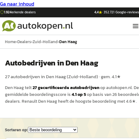
Ga naar inhoud
1.924
erkende dealers
4,4
·
352.721
Google-reviews
Home
›
Dealers
›
Zuid-Holland
›
Den Haag
Auto
bedrijven in
Den Haag
27
auto
bedrijven in
Den Haag
(
Zuid-Holland
)
· gem.
4.1
★
Den Haag
telt
27
gecertificeerde
auto
bedrijven
op
autokopen.nl
.
De
gemiddelde beoordelingsscore is
4.1
op 5
op basis van
26
beoordeel
dealers.
Renault Den Haag
heeft de hoogste beoordeling met
4.6
★.
Sorteren op: