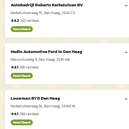
Autobedrijf Roberts Kerketuinen BV
→
Kerketuinenweg 15, Den Haag, 2544 CV
★
4.2
·
142
reviews
Geverifieerd
Hedin Automotive Ford in Den Haag
→
Mercuriusweg 9, Den Haag, 2516 AW
★
4.1
·
616
reviews
Geverifieerd
Louwman BYD Den Haag
→
Kerketuinenweg 16, Den Haag, 2544CW
★
4.1
·
168
reviews
Geverifieerd