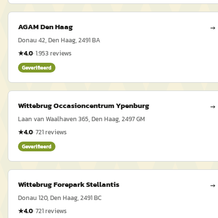
AGAM Den Haag
→
Donau 42, Den Haag, 2491 BA
★
4.0
·
1.953
reviews
Geverifieerd
Wittebrug Occasioncentrum Ypenburg
→
Laan van Waalhaven 365, Den Haag, 2497 GM
★
4.0
·
721
reviews
Geverifieerd
Wittebrug Forepark Stellantis
→
Donau 120, Den Haag, 2491 BC
★
4.0
·
721
reviews