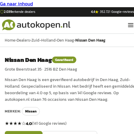
Ga naar inhoud
2.039
erkende dealers
4,4
·
352.721
Google-reviews
Home
›
Dealers
›
Zuid-Holland
›
Den Haag
›
Nissan Den Haag
Nissan Den Haag
Geverifieerd
Grote Beerstraat 35
·
2516 BZ
Den Haag
Nissan Den Haag
is een
geverifieerd
auto
bedrijf in
Den Haag
, Zuid-
Holland
.
Gespecialiseerd in Nissan.
Het bedrijf heeft een gemiddeld
beoordeling van 4.0 op 5, op basis van 141 Google reviews.
Op
autokopen.nl staan 76 occasions van Nissan Den Haag.
MERKEN:
Nissan
★★★★
☆
4.0
(
141
Google reviews)