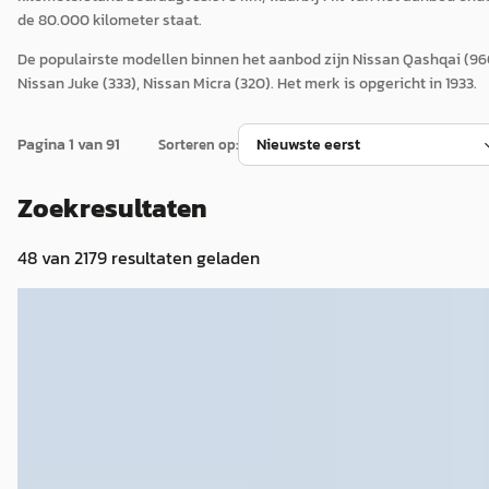
de 80.000 kilometer staat.
De populairste modellen binnen het aanbod zijn Nissan Qashqai (96
Nissan Juke (333), Nissan Micra (320). Het merk is opgericht in 1933.
Pagina
1
van
91
Sorteren op:
Zoekresultaten
48
van
2179
resultaten geladen
D
Nissan Qashqai
·
2019
Prijs op aanvraag
2019 · 102.264 km · Benzine · Handgeschakeld
Autobedrijf van Brenk BV
· Kesteren