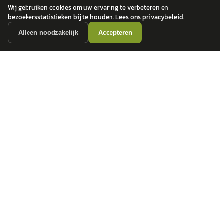
Wij gebruiken cookies om uw ervaring te verbeteren en
bezoekersstatistieken bij te houden. Lees ons
privacybeleid
.
Alleen noodzakelijk
Accepteren
autokopen.nl geeft geen financieel advies en is niet bevoegd om vragen over
financiële producten te beantwoorden. Wij verwijzen door naar erkende, AFM-
vergunde partners.
POPULAIRE MERKEN
Volkswagen
Vind jouw volgende auto bij
Toyota
betrouwbare dealers.
BMW
Mercedes-Benz
Audi
Ford