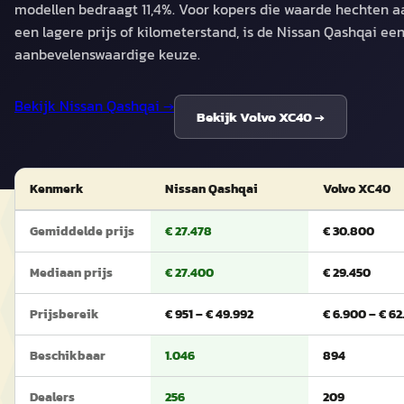
modellen bedraagt 11,4%. Voor kopers die waarde hechten a
een lagere prijs of kilometerstand, is de Nissan Qashqai ee
aanbevelenswaardige keuze.
Bekijk
Nissan Qashqai
→
Bekijk
Volvo XC40
→
Kenmerk
Nissan Qashqai
Volvo XC40
Gemiddelde prijs
€ 27.478
€ 30.800
Mediaan prijs
€ 27.400
€ 29.450
Prijsbereik
€ 951 – € 49.992
€ 6.900 – € 6
Beschikbaar
1.046
894
Dealers
256
209