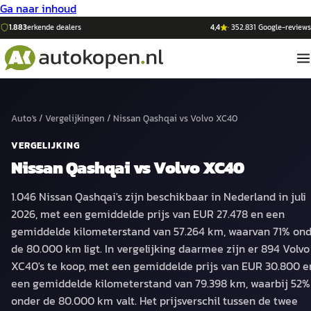
Ga naar inhoud
1.883
erkende dealers
4,4
·
352.831
Google-reviews
Auto's
/
Vergelijkingen
/
Nissan Qashqai
vs
Volvo XC40
VERGELIJKING
Nissan Qashqai
vs
Volvo XC40
1.046 Nissan Qashqai's zijn beschikbaar in Nederland in juli
2026, met een gemiddelde prijs van EUR 27.478 en een
gemiddelde kilometerstand van 57.264 km, waarvan 71% on
de 80.000 km ligt. In vergelijking daarmee zijn er 894 Volvo
XC40's te koop, met een gemiddelde prijs van EUR 30.800 e
een gemiddelde kilometerstand van 79.398 km, waarbij 52%
onder de 80.000 km valt. Het prijsverschil tussen de twee