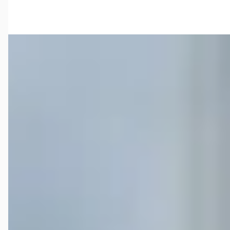
Vergelijk
Nissan Navara
·
2020
2.3 DCI 190PK A/T CAMERA CARPLAY TREKHAAK 3500KG
€ 27.900
v.a. € 591/mnd
Boven markt
2020 · 148.432 km · Diesel · Automaat
Autobedrijf Schuurhuis
· Ommen
4,6
(
174
)
120 dagen geleden geplaatst
Bekijk aanbieding →
Vergelijk