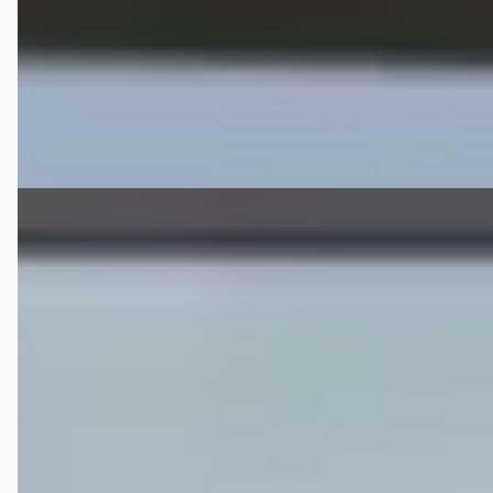
2012 · 201.740 km · Diesel · Handgeschakeld
Lesscher 4WD
· Saasveld
Bekijk aanbieding →
Vergelijk
A
Nissan Navara
·
2018
2.3 dCi Tekna
CRUISE*CAMERA*AUTOMAAT*OMVORMER*STANDKACHEL
€ 21.950
v.a. € 465/mnd
Boven markt
2018 · 150.550 km · Diesel · Handgeschakeld