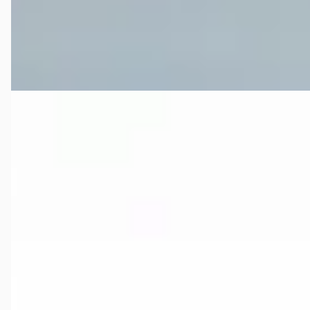
DUNNEWIND
· Ommen
Bekijk aanbieding →
Vergelijk
Nissan Navara
·
2017
2.3 dCi N-Connecta King Cab 4WD 3500kg trekgewicht
€ 19.950
v.a. € 423/mnd
Marktconform
2017 · 121.857 km · Diesel · Handgeschakeld
Autobedrijf Manenschijn BV
· Daarle
4,7
(
93
)
901 dagen geleden geplaatst