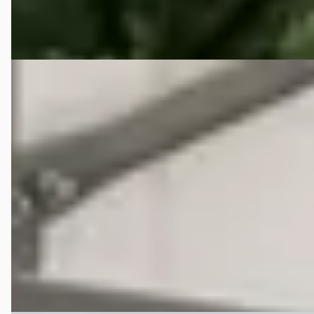
Bekijk aanbieding →
Vergelijk
Nissan Navara
·
2017
2.3 dCi PICK UP 4X4 trekvermogen
€ 19.450
v.a. € 412/mnd
Marktconform
2017 · 148.024 km · Diesel · Handgeschakeld
Tatev Auto B.V.
· Mijdrecht
Bekijk aanbieding →
Vergelijk