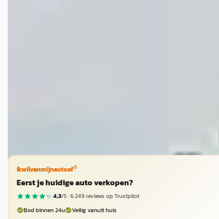
Nissan Navara
·
2020
€ 17.750
v.a. € 376/mnd
Marktconform
2020 · 241.545 km · Diesel · Handgeschakeld
Kleyn Vans
· Vuren
4,1
(
338
)
Bekijk aanbieding →
Vergelijk
®
ikwilvanmijnautoaf
Eerst je huidige auto verkopen?
4,3
/5 ·
6.249
reviews op Trustpilot
Bod binnen 24u
Veilig vanuit huis