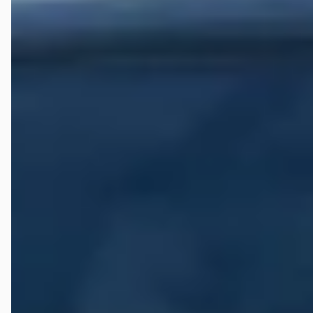
Kan ik een tweedehands Nissan Navara financieren?
Waar moet ik op letten bij de aankoop van een
tweedehands Nissan Navara?
Wat is het prijsbereik van een tweedehands Nissan
Navara?
Wat kost de duurste tweedehands Nissan Navara op
autokopen.nl?
Hoeveel kilometer mag een tweedehands Nissan Navara
hebben?
Wat is een faire vraagprijs voor een tweedehands