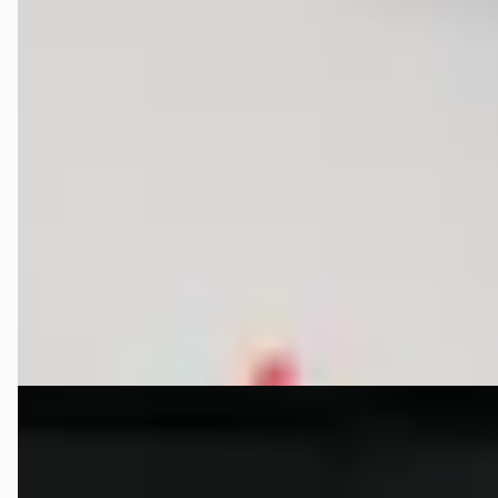
Nissan Navara
·
2018
2.3dCi 164pk 4X4 Euro 6!
€ 14.850
v.a. € 315/mnd
Marktconform
2018 · 215.806 km · Diesel · Handgeschakeld
Veenhuizen Bedrijfsauto's
· Boerakker
4,1
(
214
)
Bekijk aanbieding →
Vergelijk
Nissan Navara
·
2021
68 69 2.3 DCI DUBBEL CABINE N-GUARD A/T 5 SITZ 4WD VA
€ 41.995