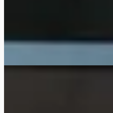
v.a. € 890/mnd
Boven markt
2021 · 30.369 km · Diesel · Automaat
Lesscher 4WD
· Saasveld
Bekijk aanbieding →
Vergelijk
Nissan Navara
·
2012
2.5 DCI DUBBEL CABIN SE 5 ZITS 4WD VAN
€ 16.995
v.a. € 360/mnd
Marktconform