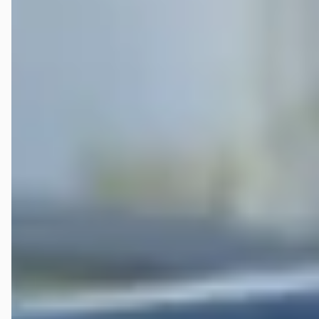
Veelgestelde vragen over de Nissan Navara
Wat is de gemiddelde prijs van een tweedehands Nissan
Navara?
Hoeveel Nissan Navara occasions zijn er te koop?
Wat is een goede kilometerstand voor een Nissan
Navara?
Bij hoeveel dealers in Nederland kan ik een
tweedehands Nissan Navara kopen?
Krijg ik garantie op een tweedehands Nissan Navara?