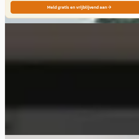
Meld gratis en vrijblijvend aan
Nissan Navara
·
2016
2.5 DCI SE 4WD VAN
€ 12.995
v.a. € 275/mnd
Scherp geprijsd
2016 · 236.283 km · Diesel · Handgeschakeld
Lesscher 4WD
· Saasveld
Bekijk aanbieding →
Vergelijk