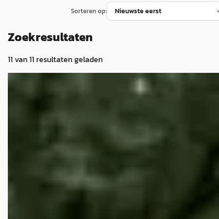
Sorteren op:
Zoekresultaten
11
van
11
resultaten geladen
Nissan Navara
·
2011
2.5 dCi SE King Cab AIRCO, Trekhaak 3000 KG, cruise control
*EXPORT* Volkswagen Amarok, Toyota Hilux, Ford Ranger
€ 5.990
v.a. € 127/mnd
Scherp geprijsd
2011 · 300.383 km · Diesel · Handgeschakeld
Kragt Bedrijfswagens
· Lemelerveld
4,5
(
110
)