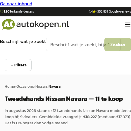
Ga naar inhoud
1.909
erkende dealers
4,4
·
352.831
Google-reviews
Beschrijf wat je zoekt
Zoeken
Filters
Home
›
Occasions
›
Nissan
›
Navara
Tweedehands Nissan Navara — 11 te koop
In
augustus 2026
staan er
12
tweedehands
Nissan
Navara
modellen t
koop bij
9
dealers.
Gemiddelde vraagprijs:
€
18.227
(mediaan €
17.373
)
Dat is
0
%
hoger
dan vorige maand.