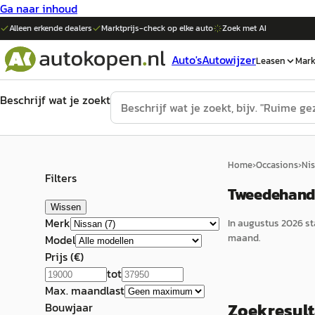
Ga naar inhoud
Alleen erkende dealers
Marktprijs-check op elke
auto
Zoek met AI
Auto's
Autowijzer
Leasen
Mark
Beschrijf wat je zoekt
Home
›
Occasions
›
Ni
Filters
Tweedehands
Wissen
Merk
In
augustus 2026
st
maand.
Model
Prijs (€)
tot
Max. maandlast
Zoekresul
Bouwjaar