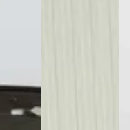
Automaat
Auto
Mouris B.V.
·
191
)
Kooijman Vianen
· Vianen
Auto
ng →
4,4
(
339
)
39 d
Bekijk aanbieding →
Beki
Vergelijk
Vergeli
ragen over de Nissan 370z
Wat is de gemiddelde prijs van een
Hoeveel Nissan 370Z occasion
Wat is een goede kilometerstand