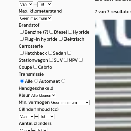
—
Max. kilometerstand
7
van
7
resultate
G
Brandstof
Nissan 370Z
·
Benzine
(
7
)
Diesel
Hybride
Plug-in hybride
Elektrisch
Roadster 3.7 V6 
Carrosserie
Hatchback
Sedan
€ 28.450
Stationwagon
SUV
MPV
v.a. € 603/mnd
Coupé
Cabrio
Transmissie
2013 · 107.353 km 
Alle
Automaat
Automaat
Handgeschakeld
Kleur
Autobedrijf P. Bo
Min. vermogen
4,4
(
275
)
Cilinderinhoud (cc)
Bekijk aanbiedi
—
Aantal cilinders
Vergelijk
—