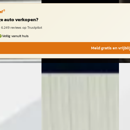
®
af
ige auto verkopen?
·
6.249
reviews op Trustpilot
Veilig vanuit huis
Meld gratis en vrijbl
C
G
2010
Nissan 370Z
·
2018
Nis
ack, Unieke auto!
3.7 V6 Pack Nette staat! keurige
Roads
auto en Full Option
Stoe
€ 37.950
€ 20
v.a. € 804/mnd
v.a. 
 Benzine ·
2018 · 64.234 km · Benzine ·
2011 