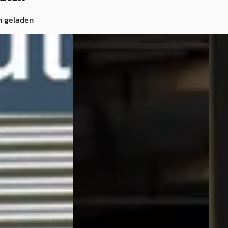
n geladen
G
Nis
2013
Nissan 370Z
·
2009
3.7 V
Pack
3.7 V6 Fairlady Z34 NISMO *RHD
€ 26.
€ 19.000
v.a. 
v.a. € 403/mnd
2012 
· Benzine ·
2009 · 162.864 km · Benzine ·
Auto
Automaat
Perfe
t
· Vlaardingen
Horse Power Factory
· Winterswijk
Beki
Bekijk aanbieding →
Vergeli
ng →
Vergelijk