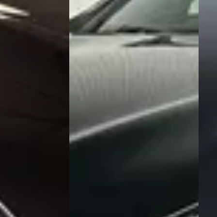
Is het aanbod van tweedehands Nissan 370Z 