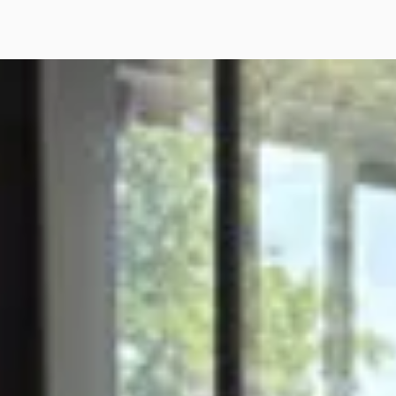
san 370Z
·
2012
6 Pack Bose, Cruise, Navi
950
€ 571/mnd
· 99.556 km · Benzine ·
maat
ct Auto's
· Wijchen
4,5
(
160
)
jk aanbieding →
jk