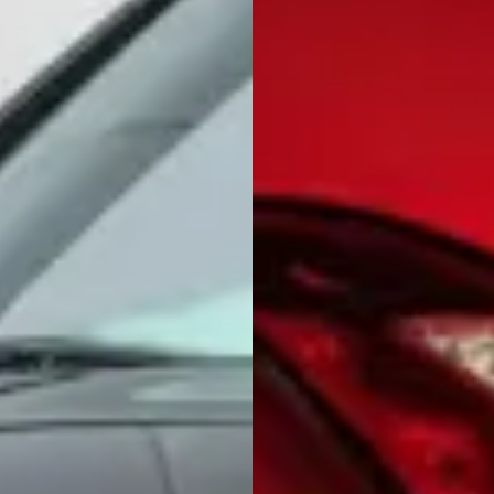
n tweedehands Nissan 370Z kopen?
dehands Nissan 370Z?
n 370Z financieren?
n een tweedehands Nissan 370Z?
weedehands Nissan 370Z?
san 370Z op autokopen.nl?
ands Nissan 370Z hebben?
n tweedehands Nissan 370Z?