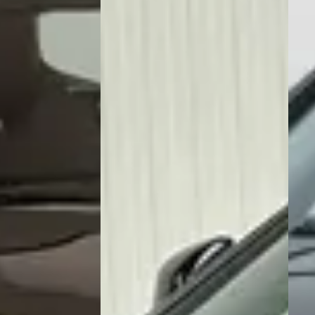
Bij hoeveel dealers in Nederland kan ik ee
Krijg ik garantie op een twee
Kan ik een tweedehands Nissa
Waar moet ik op letten bij de aankoop va
Wat is het prijsbereik van een t
Wat kost de duurste tweedehands Nis
Hoeveel kilometer mag een tweedeh
Wat is een faire vraagprijs voor ee