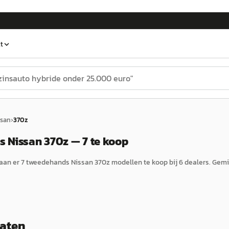
t
ssan
›
370z
 Nissan 370z — 7 te koop
aan er
7
tweedehands
Nissan
370z
modellen te koop bij
6
dealers.
Gemi
taten