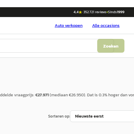
4,4
·
352.721
reviews
Sinds
1999
Auto
verkopen
Alle occasions
Zoeken
ddelde vraagprijs:
€
27.971
(mediaan €
26.950
).
Dat is
0.3
%
hoger
dan vor
Sorteren op: