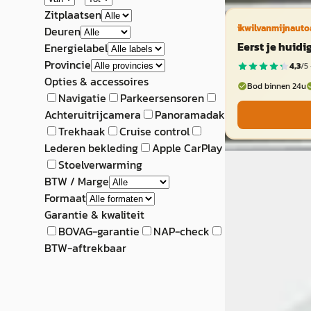
Zitplaatsen
ikwilvanmijnauto
Deuren
Eerst je huid
Energielabel
Provincie
4,3
/5 
Opties & accessoires
Bod binnen 24u
Navigatie
Parkeersensoren
Achteruitrijcamera
Panoramadak
Trekhaak
Cruise control
Lederen bekleding
Apple CarPlay
G
Stoelverwarming
Nissan 370Z
·
BTW / Marge
Formaat
Roadster 3.7 V6 P
Garantie & kwaliteit
BOVAG-garantie
NAP-check
€ 25.950
BTW-aftrekbaar
v.a. € 550/mnd
2010 · 55.323 km ·
Handgeschakeld