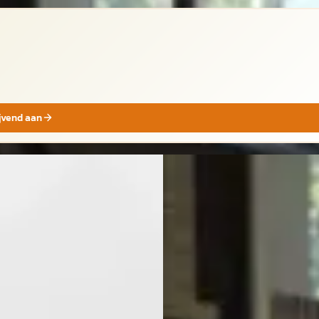
ijvend aan
Nissan 370Z
·
2018
san 370Z
·
2011
3.7 V6 Pack Camera, Navi,
ter 3.7 V6 Pack /
Stoelverwarming / verkoeling
lverwarming
€ 36.995
.500
v.a. € 784/mnd
€ 435/mnd
2018 · 34.825 km · Benzine ·
· 105.640 km · Benzine ·
Automaat