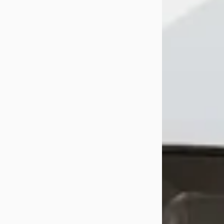
Autobedrijf Nico 
Ammerstol
4,9
(
Bekijk aanbiedi
Vergelijk
Veelgestelde v