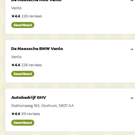
→
Venlo
★
4.4
·
226
reviews
Geverifieerd
De Maassche BMW Venlo
→
Venlo
★
4.4
·
226
reviews
Geverifieerd
Autobedrijf GHV
→
Stationsweg 183, Oostrum, 5807 AA
★
4.4
·
89
reviews
Geverifieerd