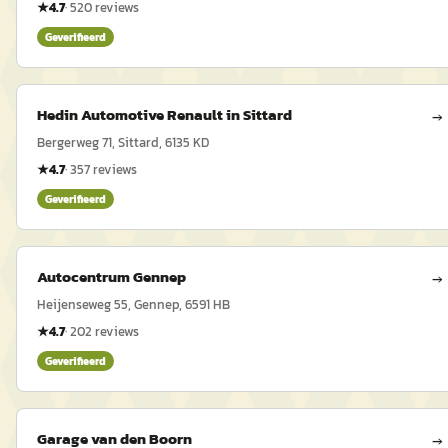
★
4.7
·
520
reviews
Geverifieerd
Hedin Automotive Renault in Sittard
→
Bergerweg 71, Sittard, 6135 KD
★
4.7
·
357
reviews
Geverifieerd
Autocentrum Gennep
→
Heijenseweg 55, Gennep, 6591 HB
★
4.7
·
202
reviews
Geverifieerd
Garage van den Boorn
→