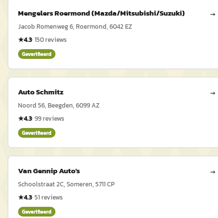
Mengelers Roermond (Mazda/Mitsubishi/Suzuki)
→
Jacob Romenweg 6, Roermond, 6042 EZ
★
4.3
·
150
reviews
Geverifieerd
Auto Schmitz
→
Noord 56, Beegden, 6099 AZ
★
4.3
·
99
reviews
Geverifieerd
Van Gennip Auto's
→
Schoolstraat 2C, Someren, 5711 CP
★
4.3
·
51
reviews
Geverifieerd