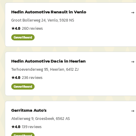
Hedin Automotive Renault in Venlo
→
Groot Bollerweg 24, Venlo, 5928 NS
★
4.8
·
260
reviews
Geverifieerd
Hedin Automotive Dacia in Heerlen
→
Terhoevenderweg 95, Heerlen, 6412 ZJ
★
4.8
·
236
reviews
Geverifieerd
Gerritsma Auto's
→
Atelierweg 9, Groesbeek, 6562 AS
★
4.8
·
139
reviews
Geverifieerd