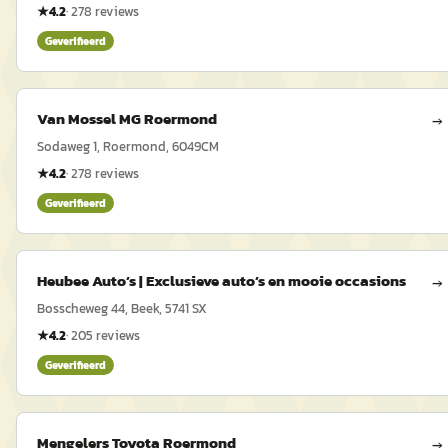
★
4.2
·
278
reviews
Geverifieerd
Van Mossel MG Roermond
→
Sodaweg 1, Roermond, 6049CM
★
4.2
·
278
reviews
Geverifieerd
Heubee Auto’s | Exclusieve auto’s en mooie occasions
→
Bosscheweg 44, Beek, 5741 SX
★
4.2
·
205
reviews
Geverifieerd
Mengelers Toyota Roermond
→