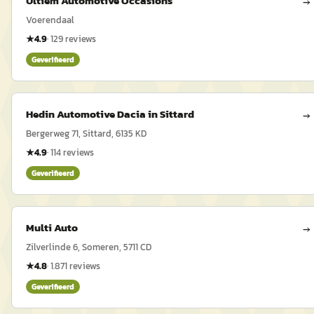
Ultiem Automotive Occasions
→
Voerendaal
★
4.9
·
129
reviews
Geverifieerd
Hedin Automotive Dacia in Sittard
→
Bergerweg 71, Sittard, 6135 KD
★
4.9
·
114
reviews
Geverifieerd
Multi Auto
→
Zilverlinde 6, Someren, 5711 CD
★
4.8
·
1.871
reviews
Geverifieerd