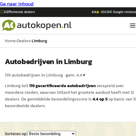
Ga naar inhoud
2.071
erkende dealers
4,4
·
404.841
Google-reviews
Home
›
Dealers
›
Limburg
Auto
bedrijven in
Limburg
119
auto
bedrijven in
Limburg
· gem.
4.4
★
Limburg
telt
119
gecertificeerde
auto
bedrijven
verspreid over
meerdere steden, waarvan
Sittard
het grootste aanbod heeft met
12
dealers
.
De gemiddelde beoordelingsscore is
4.4
op 5
op basis van
1
beoordeelde dealers.
Sorteren op: