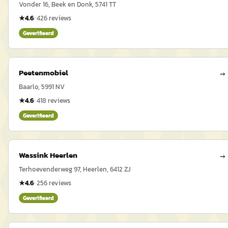
Vonder 16, Beek en Donk, 5741 TT
★
4.6
·
426
reviews
Geverifieerd
Peetenmobiel
→
Baarlo, 5991 NV
★
4.6
·
418
reviews
Geverifieerd
Wassink Heerlen
→
Terhoevenderweg 97, Heerlen, 6412 ZJ
★
4.6
·
256
reviews
Geverifieerd