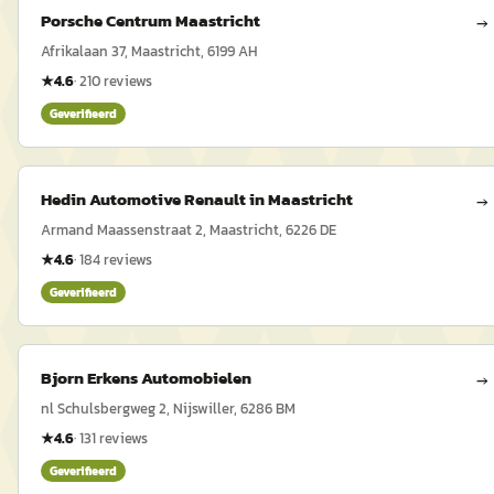
Porsche Centrum Maastricht
→
Afrikalaan 37, Maastricht, 6199 AH
★
4.6
·
210
reviews
Geverifieerd
Hedin Automotive Renault in Maastricht
→
Armand Maassenstraat 2, Maastricht, 6226 DE
★
4.6
·
184
reviews
Geverifieerd
Bjorn Erkens Automobielen
→
nl Schulsbergweg 2, Nijswiller, 6286 BM
★
4.6
·
131
reviews
Geverifieerd