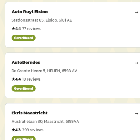
Auto Ruyl Elsloo
→
Stationsstraat 85, Elsloo, 6181 AE
★
4.4
·
77
reviews
Geverifieerd
AutoBerndes
→
De Groote Heeze 5, HEIJEN, 6598 AV
★
4.4
·
18
reviews
Geverifieerd
Ekris Maastricht
→
Australiëlaan 30, Maastricht, 6199AA
★
4.3
·
399
reviews
Geverifieerd