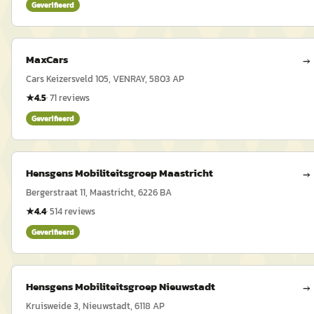
Geverifieerd
MaxCars
→
Cars Keizersveld 105, VENRAY, 5803 AP
★
4.5
·
71
reviews
Geverifieerd
Hensgens Mobiliteitsgroep Maastricht
→
Bergerstraat 11, Maastricht, 6226 BA
★
4.4
·
514
reviews
Geverifieerd
Hensgens Mobiliteitsgroep Nieuwstadt
→
Kruisweide 3, Nieuwstadt, 6118 AP