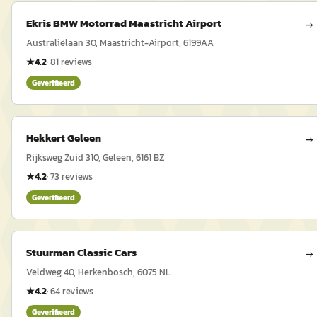
Ekris BMW Motorrad Maastricht Airport
→
Australiëlaan 30, Maastricht-Airport, 6199AA
★
4.2
·
81
reviews
Geverifieerd
Hekkert Geleen
→
Rijksweg Zuid 310, Geleen, 6161 BZ
★
4.2
·
73
reviews
Geverifieerd
Stuurman Classic Cars
→
Veldweg 40, Herkenbosch, 6075 NL
★
4.2
·
64
reviews
Geverifieerd