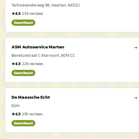
Terhoevenderweg 98, Heerlen, 6412ZJ
★
4.3
·
234
reviews
Geverifieerd
ASM Autoservice Marten
→
Beneluxstraat 1, Ittervoort, 6014 CC
★
4.3
·
226
reviews
Geverifieerd
De Maassche Echt
→
Echt
★
4.3
·
218
reviews
Geverifieerd