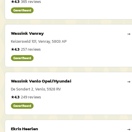
★
4.3
·
365
reviews
Geverifieerd
Wassink Venray
→
Keizersveld 101, Venray, 5803 AP
★
4.3
·
257
reviews
Geverifieerd
Wassink Venlo Opel/Hyundai
→
De Sondert 2, Venlo, 5928 RV
★
4.3
·
249
reviews
Geverifieerd
Ekris Heerlen
→