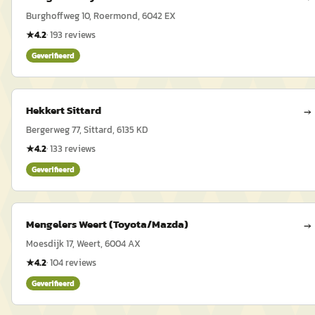
Burghoffweg 10, Roermond, 6042 EX
★
4.2
·
193
reviews
Geverifieerd
Hekkert Sittard
→
Bergerweg 77, Sittard, 6135 KD
★
4.2
·
133
reviews
Geverifieerd
Mengelers Weert (Toyota/Mazda)
→
Moesdijk 17, Weert, 6004 AX
★
4.2
·
104
reviews
Geverifieerd