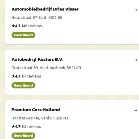
Automobielbedrijf Dries Visser
→
Houtstraat 87, Echt, 6102 BG
★
4.7
·
146
reviews
Geverifieerd
Autobedrijf Kusters B.V.
→
Grotestraat 69, Vierlingsbeek, 5821 AB
★
4.7
·
114
reviews
Geverifieerd
Premium Cars Holland
→
Horsterweg 414, Venlo, 5928 NJ
★
4.7
·
112
reviews
Geverifieerd