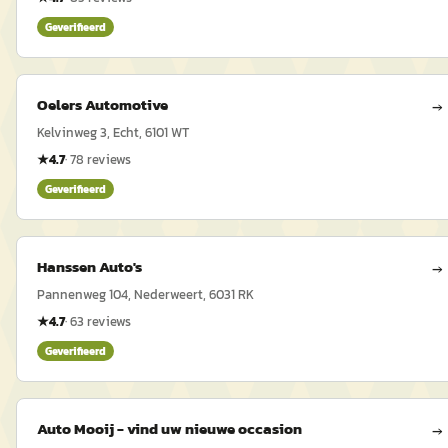
Geverifieerd
Oelers Automotive
→
Kelvinweg 3, Echt, 6101 WT
★
4.7
·
78
reviews
Geverifieerd
Hanssen Auto's
→
Pannenweg 104, Nederweert, 6031 RK
★
4.7
·
63
reviews
Geverifieerd
Auto Mooij - vind uw nieuwe occasion
→