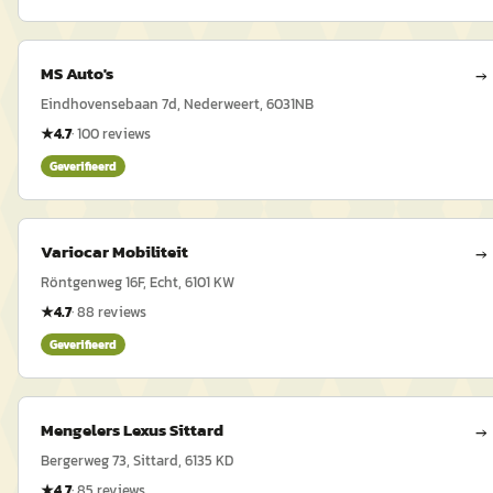
MS Auto's
→
Eindhovensebaan 7d, Nederweert, 6031NB
★
4.7
·
100
reviews
Geverifieerd
Variocar Mobiliteit
→
Röntgenweg 16F, Echt, 6101 KW
★
4.7
·
88
reviews
Geverifieerd
Mengelers Lexus Sittard
→
Bergerweg 73, Sittard, 6135 KD
★
4.7
·
85
reviews