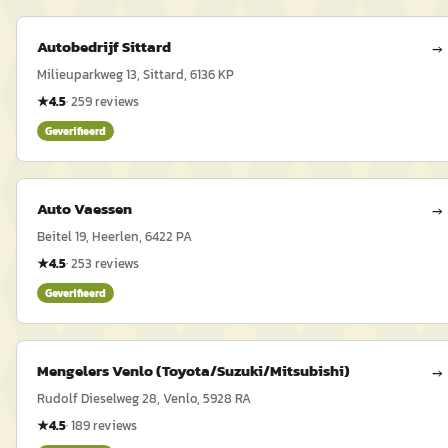
Autobedrijf Sittard
→
Milieuparkweg 13, Sittard, 6136 KP
★
4.5
·
259
reviews
Geverifieerd
Auto Vaessen
→
Beitel 19, Heerlen, 6422 PA
★
4.5
·
253
reviews
Geverifieerd
Mengelers Venlo (Toyota/Suzuki/Mitsubishi)
→
Rudolf Dieselweg 28, Venlo, 5928 RA
★
4.5
·
189
reviews