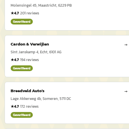
Molensingel 45, Maastricht, 6229 PB
★
4.7
·
201
reviews
Geverifieerd
Cardon & Verwijlen
→
Sint Janskamp 4, Echt, 6101 AG
★
4.7
·
194
reviews
Geverifieerd
Breedveld Auto's
→
Lage Akkerweg 4b, Someren, 5711 DC
★
4.7
·
172
reviews
Geverifieerd