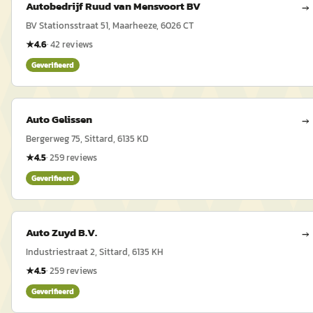
Autobedrijf Ruud van Mensvoort BV
→
BV Stationsstraat 51, Maarheeze, 6026 CT
★
4.6
·
42
reviews
Geverifieerd
Auto Gelissen
→
Bergerweg 75, Sittard, 6135 KD
★
4.5
·
259
reviews
Geverifieerd
Auto Zuyd B.V.
→
Industriestraat 2, Sittard, 6135 KH
★
4.5
·
259
reviews
Geverifieerd