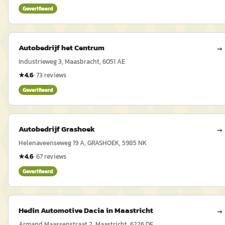
Geverifieerd
Autobedrijf het Centrum
→
Industrieweg 3, Maasbracht, 6051 AE
★
4.6
·
73
reviews
Geverifieerd
Autobedrijf Grashoek
→
Helenaveenseweg 19 A, GRASHOEK, 5985 NK
★
4.6
·
67
reviews
Geverifieerd
Hedin Automotive Dacia in Maastricht
→
Armand Maassenstraat 2, Maastricht, 6226 DE