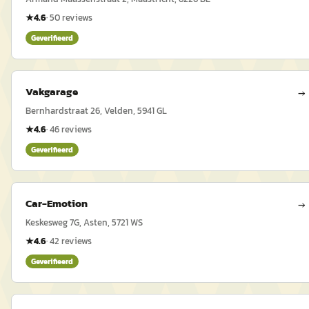
★
4.6
·
50
reviews
Geverifieerd
Vakgarage
→
Bernhardstraat 26, Velden, 5941 GL
★
4.6
·
46
reviews
Geverifieerd
Car-Emotion
→
Keskesweg 7G, Asten, 5721 WS
★
4.6
·
42
reviews
Geverifieerd