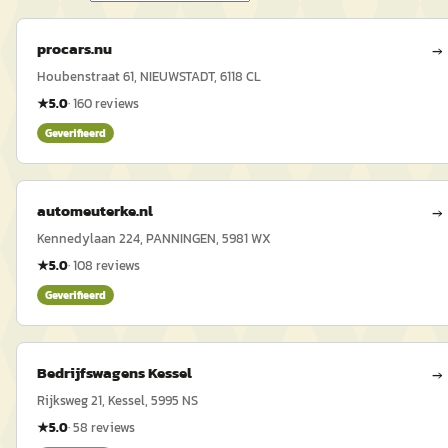
procars.nu
→
Houbenstraat 61, NIEUWSTADT, 6118 CL
★
5.0
·
160
reviews
Geverifieerd
automeuterke.nl
→
Kennedylaan 224, PANNINGEN, 5981 WX
★
5.0
·
108
reviews
Geverifieerd
Bedrijfswagens Kessel
→
Rijksweg 21, Kessel, 5995 NS
★
5.0
·
58
reviews