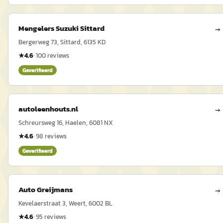
Mengelers Suzuki Sittard
→
Bergerweg 73, Sittard, 6135 KD
★
4.6
·
100
reviews
Geverifieerd
autoleenhouts.nl
→
Schreursweg 16, Haelen, 6081 NX
★
4.6
·
98
reviews
Geverifieerd
Auto Greijmans
→
Kevelaerstraat 3, Weert, 6002 BL
★
4.6
·
95
reviews