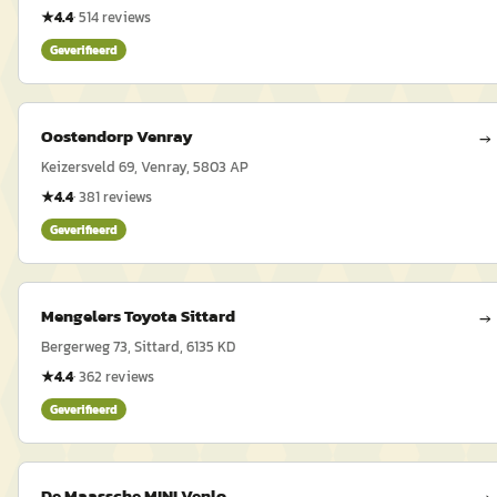
★
4.4
·
514
reviews
Geverifieerd
Oostendorp Venray
→
Keizersveld 69, Venray, 5803 AP
★
4.4
·
381
reviews
Geverifieerd
Mengelers Toyota Sittard
→
Bergerweg 73, Sittard, 6135 KD
★
4.4
·
362
reviews
Geverifieerd
De Maassche MINI Venlo