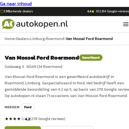
Ga naar inhoud
1.745
erkende dealers
4,4
·
352.814
Google-reviews
Home
›
Dealers
›
Limburg
›
Roermond
›
Van Mossel Ford Roermond
Van Mossel Ford Roermond
Geverifieerd
Sodaweg 3
·
6049 CM
Roermond
Van Mossel Ford Roermond
is een
geverifieerd
auto
bedrijf in
Roermond
, Limburg
.
Gespecialiseerd in Ford.
Het bedrijf heeft een
gemiddelde beoordeling van 4.2 op 5, op basis van 278 Google review
Op autokopen.nl staan 71 occasions van Van Mossel Ford Roermond.
MERKEN:
Ford
★★★★
☆
4.2
(
278
Google reviews)