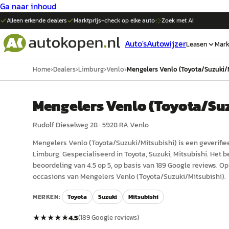
Ga naar inhoud
Alleen erkende dealers
Marktprijs-check op elke
auto
Zoek met AI
Auto's
Autowijzer
Leasen
Mark
Home
›
Dealers
›
Limburg
›
Venlo
›
Mengelers Venlo (Toyota/Suzuki/
Mengelers Venlo (Toyota/Su
Rudolf Dieselweg 28
·
5928 RA
Venlo
Mengelers Venlo (Toyota/Suzuki/Mitsubishi)
is een
geverifie
Limburg
.
Gespecialiseerd in Toyota, Suzuki, Mitsubishi.
Het be
beoordeling van 4.5 op 5, op basis van 189 Google reviews.
Op 
occasions van Mengelers Venlo (Toyota/Suzuki/Mitsubishi).
MERKEN:
Toyota
Suzuki
Mitsubishi
★★★★★
4.5
(
189
Google reviews)