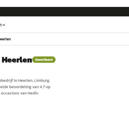
t
eerlen
 Heerlen
Geverifieerd
o
bedrijf in
Heerlen
, Limburg
.
elde beoordeling van 4.7 op
6 occasions van Hedin