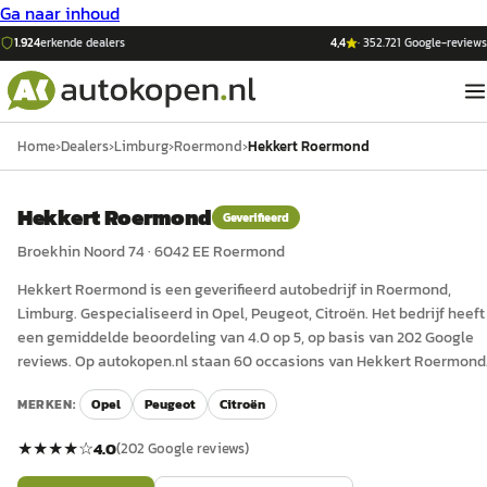
Ga naar inhoud
1.924
erkende dealers
4,4
·
352.721
Google-reviews
Home
›
Dealers
›
Limburg
›
Roermond
›
Hekkert Roermond
Hekkert Roermond
Geverifieerd
Broekhin Noord 74
·
6042 EE
Roermond
Hekkert Roermond
is een
geverifieerd
auto
bedrijf in
Roermond
,
Limburg
.
Gespecialiseerd in Opel, Peugeot, Citroën.
Het bedrijf heeft
een gemiddelde beoordeling van 4.0 op 5, op basis van 202 Google
reviews.
Op autokopen.nl staan 60 occasions van Hekkert Roermond
MERKEN:
Opel
Peugeot
Citroën
★★★★
☆
4.0
(
202
Google reviews)