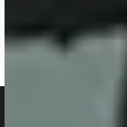
autokopen.nl geeft geen financieel advies en is niet bevoegd om vragen over
financiële producten te beantwoorden. Wij verwijzen door naar erkende, AFM-
vergunde partners.