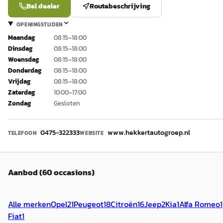
Bel dealer
Routebeschrijving
OPENINGSTIJDEN
Maandag
08:15–18:00
Dinsdag
08:15–18:00
Woensdag
08:15–18:00
Donderdag
08:15–18:00
Vrijdag
08:15–18:00
Zaterdag
10:00–17:00
Zondag
Gesloten
0475-322333
www.hekkertautogroep.nl
TELEFOON
WEBSITE
Aanbod (60 occasions)
Alle merken
Opel
21
Peugeot
18
Citroën
16
Jeep
2
Kia
1
Alfa Romeo
1
Fiat
1