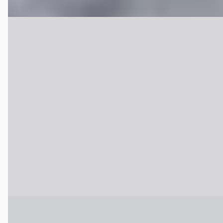
Peugeot 308
·
2023
SW GT 1.6 Plug-in Hybrid 225pk Automaa PANO
€ 28.995
v.a. € 615/mnd
Boven markt
2023 · 8.130 km · Plug-in hybride · Handgeschakeld
Hekkert Roermond
· Roermond
4,0
(
202
)
Bekijk aanbieding →
Vergelijk
Citroën C5 Aircross
·
2026