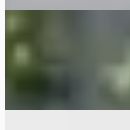
EV
Citroën C5 Aircross
·
2026
Business Comfort Range 74 kWh 214pk Automaat PANO
€ 46.660
v.a. € 989/mnd
2026 · 11 km · Elektrisch · Automaat
Hekkert Roermond
· Roermond
4,0
(
202
)
Bekijk aanbieding →
Vergelijk
Citroën C5 Aircross
·
2020
Feel 1.6 PHEV-Hybrid 225pk Automaat DODE HOEK