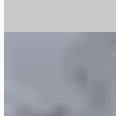
Hekkert Roermond
· Roermond
4,0
(
202
)
Bekijk aanbieding →
Vergelijk
Opel Grandland
·
2026
GS 1.6 Turbo Plug-in-Hybrid 195pk Automaat PANO
€ 48.314
v.a. € 1.024/mnd
Marktconform
2026 · 22 km · Plug-in hybride · Handgeschakeld
Hekkert Roermond
· Roermond
4,0
(
202
)
Bekijk aanbieding →
Vergelijk