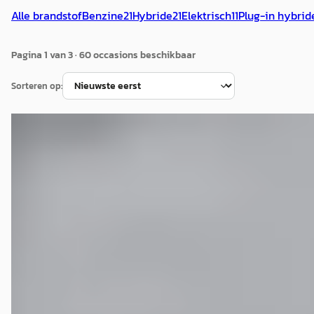
Alle brandstof
Benzine
21
Hybride
21
Elektrisch
11
Plug-in hybrid
Pagina
1
van
3
·
60
occasion
s
beschikbaar
Sorteren op:
Alfa Romeo Junior
·
2025
Speciale 1.2 Turbo Hybrid Ibrida 145pk Automaat CAMERA
€ 29.495
v.a. € 625/mnd
2025 · 23.983 km · Hybride · Handgeschakeld
Hekkert Roermond
· Roermond
4,0
(
202
)
Bekijk aanbieding →
Vergelijk