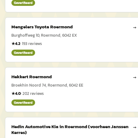
Geverifieerd
Mengelers Toyota Roermond
→
Burghoffweg 10, Roermond, 6042 EX
★
4.2
·
193
reviews
Geverifieerd
Hekkert Roermond
→
Broekhin Noord 74, Roermond, 6042 EE
★
4.0
·
202
reviews
Geverifieerd
Hedin Automotive Kia in Roermond (voorheen Janssen
→
Kerres)