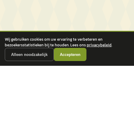
Wij gebruiken cookies om uw ervaring te verbeteren en
bezoekersstatistieken bij te houden. Lees ons
privacybeleid
.
Alleen noodzakelijk
Accepteren
autokopen.nl geeft geen financieel advies en is niet bevoegd om vragen over
financiële producten te beantwoorden. Wij verwijzen door naar erkende, AFM-
vergunde partners.
POPULAIRE MERKEN