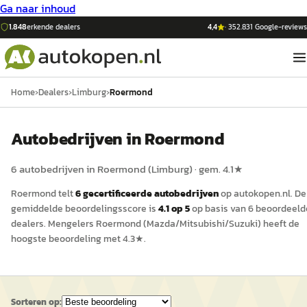
Ga naar inhoud
1.848
erkende dealers
4,4
·
352.831
Google-reviews
Home
›
Dealers
›
Limburg
›
Roermond
Auto
bedrijven in
Roermond
6
auto
bedrijven in
Roermond
(
Limburg
)
· gem.
4.1
★
Roermond
telt
6
gecertificeerde
auto
bedrijven
op
autokopen.nl
.
De
gemiddelde beoordelingsscore is
4.1
op 5
op basis van
6
beoordeeld
dealers.
Mengelers Roermond (Mazda/Mitsubishi/Suzuki)
heeft de
hoogste beoordeling met
4.3
★.
Sorteren op: