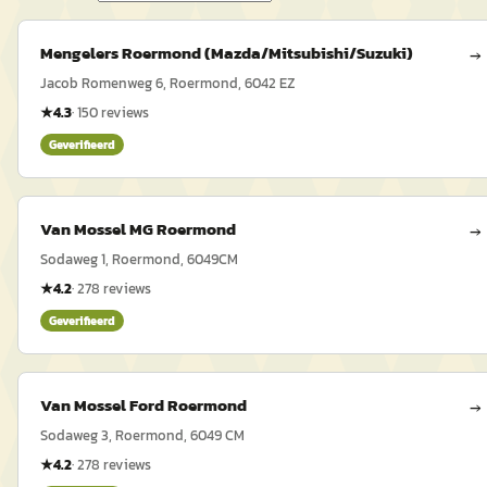
Mengelers Roermond (Mazda/Mitsubishi/Suzuki)
→
Jacob Romenweg 6, Roermond, 6042 EZ
★
4.3
·
150
reviews
Geverifieerd
Van Mossel MG Roermond
→
Sodaweg 1, Roermond, 6049CM
★
4.2
·
278
reviews
Geverifieerd
Van Mossel Ford Roermond
→
Sodaweg 3, Roermond, 6049 CM
★
4.2
·
278
reviews