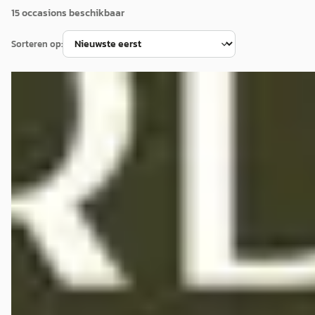
15
occasion
s
beschikbaar
Sorteren op:
A
Lexus NX
·
2026
450h+ AWD Luxury Line
€ 61.900
v.a. € 1.312/mnd
Boven markt
2026 · 2.776 km · Plug-in hybride · Automaat
Mengelers Lexus Sittard
· Sittard
4,7
(
85
)
Bekijk aanbieding →
Vergelijk