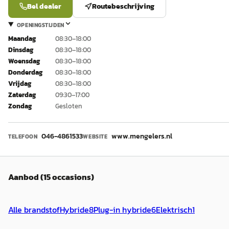
Bel dealer
Routebeschrijving
OPENINGSTIJDEN
Maandag
08:30–18:00
Dinsdag
08:30–18:00
Woensdag
08:30–18:00
Donderdag
08:30–18:00
Vrijdag
08:30–18:00
Zaterdag
09:30–17:00
Zondag
Gesloten
046-4861533
www.mengelers.nl
TELEFOON
WEBSITE
Aanbod (15 occasions)
Alle brandstof
Hybride
8
Plug-in hybride
6
Elektrisch
1