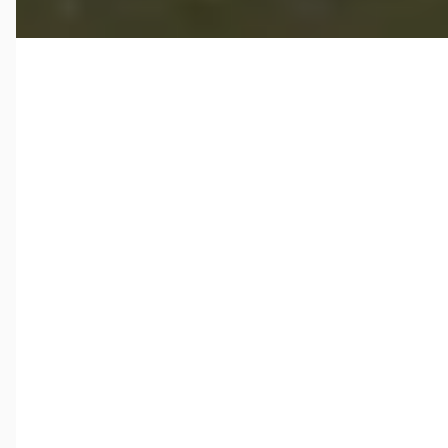
A
Lexus RX
·
2017
450h 4WD President Line
€ 34.900
v.a. € 740/mnd
Scherp geprijsd
2017 · 92.208 km · Hybride · Automaat
Mengelers Lexus Sittard
· Sittard
4,7
(
85
)
Bekijk aanbieding →
Vergelijk
A