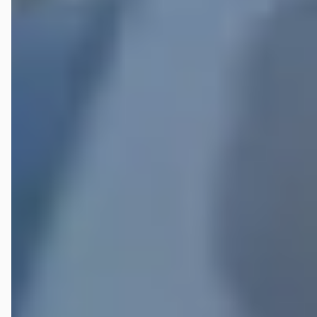
Tamara Juninck
★★★★★
juni 2023
Hele luxe showroom. Vriendelijk behulpzaam personeel. Alles draait
om Lexus
Michel Franssen
★★★★★
november 2023
Vorige week onze eerste Lexus gekocht! Wij hadden gelijk al bij de
eerste kennismaking een prettig gevoel bij deze dealer! De auto is
ook op een leuke en correcte manier afgeleverd, en niks is te veel
voor verkoper Bas! Zeker die 5 sterren waardig!
Veelgestelde vragen over Mengelers Lexus Sittard
Wat zijn de openingstijden van Mengelers Lexus
Sittard?