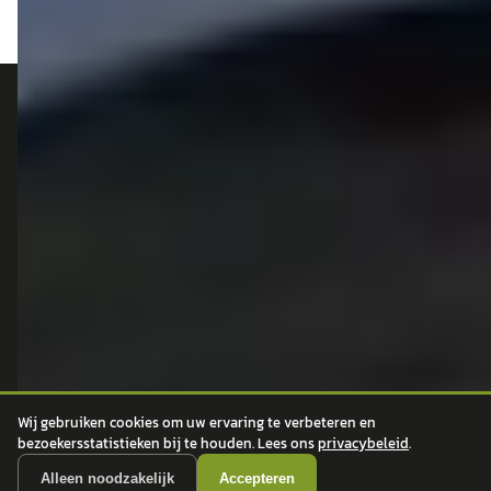
autokopen.nl geeft geen financieel advies en is niet bevoegd om vragen over
financiële producten te beantwoorden. Wij verwijzen door naar erkende, AFM-
vergunde partners.
POPULAIRE MERKEN
Volkswagen
Vind jouw volgende auto bij
Toyota
betrouwbare dealers.
BMW
Mercedes-Benz
Audi
Wij gebruiken cookies om uw ervaring te verbeteren en
Ford
bezoekersstatistieken bij te houden. Lees ons
privacybeleid
.
Opel
Peugeot
Alleen noodzakelijk
Accepteren