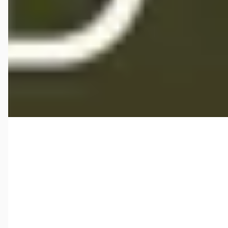
v.a. € 1.015/mnd
Boven markt
2025 · 7.000 km · Hybride · Automaat
Mengelers Lexus Sittard
· Sittard
4,7
(
85
)
Bekijk aanbieding →
Vergelijk
A
Lexus LS
·
2022
500h AWD President Line incl Fietsendrager systeem
€ 84.900
v.a. € 1.800/mnd
2022 · 42.999 km · Hybride · Automaat