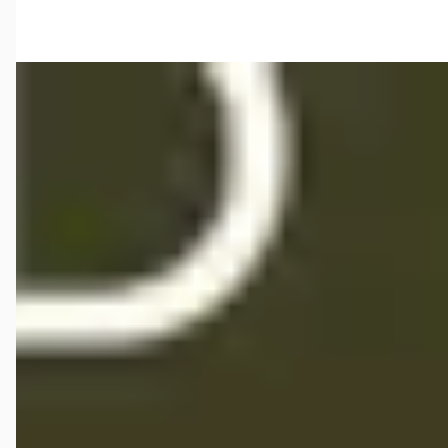
Vergelijk
A
Lexus RX
·
2026
450h+ Plug-in Hybrid 35th Edition Pano dak, Safety pack!
€ 89.950
v.a. € 1.907/mnd
Boven markt
2026 · 0 km · Plug-in hybride · Automaat
Mengelers Lexus Sittard
· Sittard
4,7
(
85
)
Bekijk aanbieding →
Vergelijk