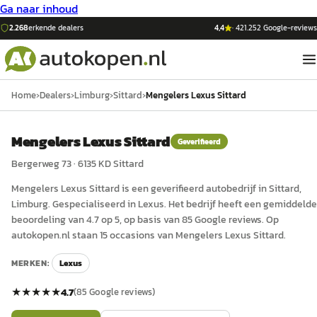
Ga naar inhoud
2.268
erkende dealers
4,4
·
421.252
Google-reviews
Home
›
Dealers
›
Limburg
›
Sittard
›
Mengelers Lexus Sittard
Mengelers Lexus Sittard
Geverifieerd
Bergerweg 73
·
6135 KD
Sittard
Mengelers Lexus Sittard
is een
geverifieerd
auto
bedrijf in
Sittard
,
Limburg
.
Gespecialiseerd in Lexus.
Het bedrijf heeft een gemiddelde
beoordeling van 4.7 op 5, op basis van 85 Google reviews.
Op
autokopen.nl staan 15 occasions van Mengelers Lexus Sittard.
MERKEN:
Lexus
★★★★★
4.7
(
85
Google reviews)