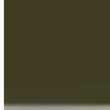
Google reviews over
Mengelers Lexus Sittard
J I
★★★★★
oktober 2021
Prettige dealer, afgelopen zaterdag 2 mooie auto's aangeschaft.
Verkoper Bas heeft ons perfect geholpen en alle tijd genomen.
Proefrijden was geen probleem ondanks dat de auto's binnen
stonden en we geen afspraak hadden. Na een prettig gesprek samen
tot een mooie overeenkomst gekomen! Heel blij met beide auto's! Bas
bedankt.
Will Zeedzen
★★★★★
maart 2026
Zoals altijd vriendelijke ontvangst, goede service en een lekkere kop