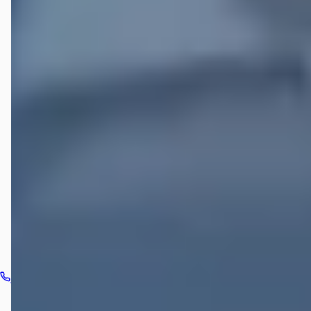
Hoe wordt Mengelers Lexus Sittard beoordeeld?
Hoeveel occasions heeft Mengelers Lexus Sittard?
Welke brandstoftypen biedt Mengelers Lexus Sittard
aan?
Welke automerken verkoopt Mengelers Lexus Sittard?
Hoe neem ik contact op met Mengelers Lexus Sittard?
Bel dealer
Routebeschrijving