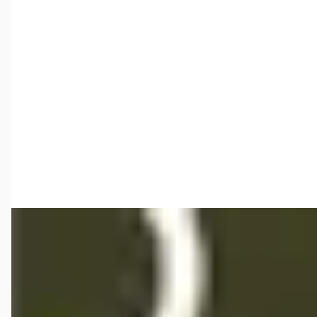
€ 47.900
v.a. € 1.015/mnd
Marktconform
2022 · 50.196 km · Hybride · Automaat
Mengelers Lexus Sittard
· Sittard
4,7
(
85
)
Bekijk aanbieding →
Vergelijk
A
Lexus UX
·
2025
300h 35th Edition
€ 47.900