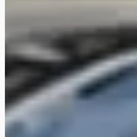
koffie!
Wim Cierpeck
★★★★★
oktober 2024
Op een vrije dag waren we gewoon wat aan het rondkijken naar
auto’s. Niet dat we toe waren aan een andere maar puur om te zien
wat de markt zoal te bieden heeft. Zo kwamen we in Sittard bij
Mengelers ook in aanraking met het merk Lexus. We kwamen in
gesprek met Bas (de verkoopleider). Hij vertelde vol passie over dit
merk en wist ons mee te krijgen in het verhaal en het
kwaliteitsdenken van dit merk. Uiteindelijk hebben we een Lexus NX
van het jaar 2019 gekocht en zijn hiermee in de nopjes. Iedere rit is
weer een feestje. Onze inruilauto vertoonde nadat we deze hadden
ingeruild een mankement wat wij niet gemerkt hebben en waarvan
wij absoluut niet op de hoogte waren. Dit voelde bij ns niet echt
prettig. Bas heeft ons hierover correct geïnformeerd. Wij kunnen
alleen maar de waardering over Bas uitbrengen en iedereen
adviseren om ook eens naar het merk Lexus te kijken als men toe is
aan een andere auto.