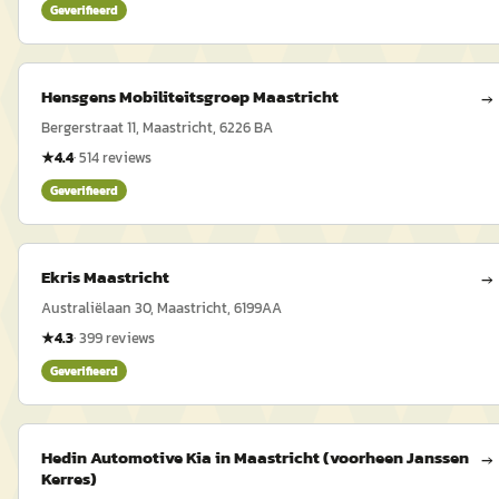
Geverifieerd
Hensgens Mobiliteitsgroep Maastricht
→
Bergerstraat 11, Maastricht, 6226 BA
★
4.4
·
514
reviews
Geverifieerd
Ekris Maastricht
→
Australiëlaan 30, Maastricht, 6199AA
★
4.3
·
399
reviews
Geverifieerd
Hedin Automotive Kia in Maastricht (voorheen Janssen
→
Kerres)