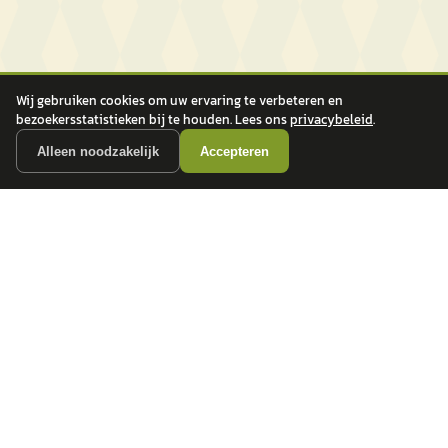
Wij gebruiken cookies om uw ervaring te verbeteren en
bezoekersstatistieken bij te houden. Lees ons
privacybeleid
.
Alleen noodzakelijk
Accepteren
autokopen.nl geeft geen financieel advies en is niet bevoegd om vragen over
financiële producten te beantwoorden. Wij verwijzen door naar erkende, AFM-
vergunde partners.
POPULAIRE MERKEN
Volkswagen
Vind jouw volgende auto bij
Toyota
betrouwbare dealers.
BMW