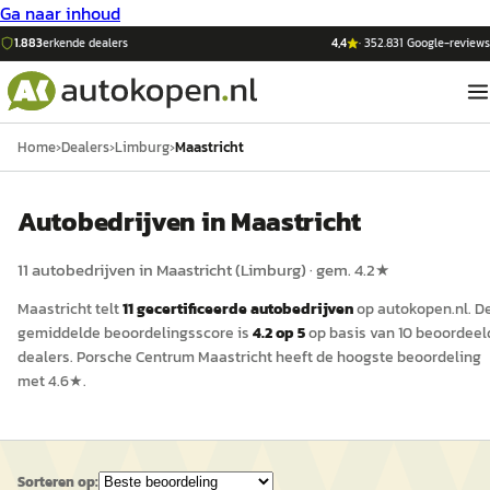
Ga naar inhoud
1.883
erkende dealers
4,4
·
352.831
Google-reviews
Home
›
Dealers
›
Limburg
›
Maastricht
Auto
bedrijven in
Maastricht
11
auto
bedrijven in
Maastricht
(
Limburg
)
· gem.
4.2
★
Maastricht
telt
11
gecertificeerde
auto
bedrijven
op
autokopen.nl
.
D
gemiddelde beoordelingsscore is
4.2
op 5
op basis van
10
beoordeel
dealers.
Porsche Centrum Maastricht
heeft de hoogste beoordeling
met
4.6
★.
Sorteren op: