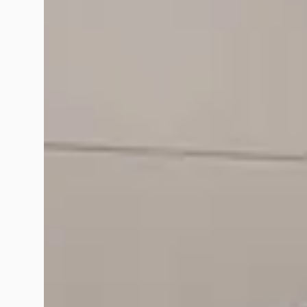
Google reviews over
Hedin Automotive Dacia in Maa
Marijn Van Koolwijk
december 2024
Na enkele garages gehad te hebben kwam ik bij garage Hedin A
tevreden en zeer blij met mijn nieuwe auto, bedankt voor deze
johan mulkens
oktober 2024
Nadat ik op 17 mei 2024, een oliebeurt (15.000 km) heb laten 
gecontroleerd zou worden! Uiteindelijk als de auto klaar is v
2024 krijg ik de factuur per post, en wat schetst mij verbazi
nummer in Sittard bellen, yes daar wordt opgenomen. Mijn kla
kunnen er niets aan doen, dus is mijn probleem. Denk het ni
service niet dan. Verschrikkelijk geen cent zal ik nog invester