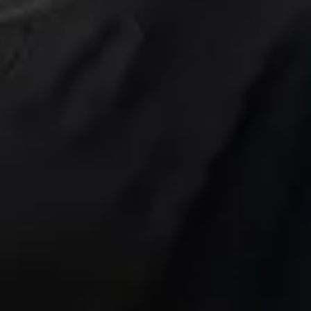
Maastricht?
rdeeld?
stricht?
stricht aan?
aastricht?
aastricht?