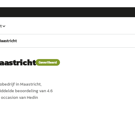
t
aastricht
aastricht
Geverifieerd
o
bedrijf in
Maastricht
,
iddelde beoordeling van 4.6
 occasion van Hedin