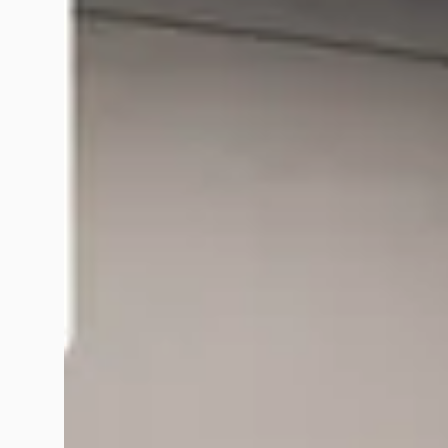
v.a. € 455/mnd
2025 · 0 km · Benzine · Handgeschakeld
Hedin Automotive Dacia in Maastricht
·
Maastricht
4,6
(
50
)
9 dagen geleden geplaatst
Bekijk aanbieding →
Vergelijk