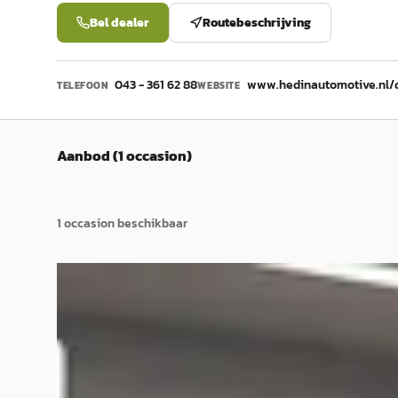
Bel dealer
Routebeschrijving
043 - 361 62 88
www.hedinautomotive.nl/d
TELEFOON
WEBSITE
Aanbod (1 occasion)
1
occasion
beschikbaar
C
Dacia Sandero Stepway
·
2025
1.0 TCe 110 Extreme
€ 21.450