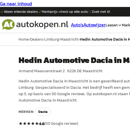
Ga naar inhoud
Alleen erkende dealers
Marktprijs-check op elke
auto
Zoek met AI
Auto's
Autowijzer
Leasen
Mark
Home
›
Dealers
›
Limburg
›
Maastricht
›
Hedin Automotive Dacia in M
Hedin Automotive Dacia in M
Armand Maassenstraat 2
·
6226 DE
Maastricht
Hedin Automotive Dacia in Maastricht
is een
geverifieerd
aut
Limburg
.
Gespecialiseerd in Dacia.
Het bedrijf heeft een gem
op 5, op basis van 50 Google reviews.
Op autokopen.nl staan 1
Automotive Dacia in Maastricht.
MERKEN:
Dacia
★★★★★
4.6
(
50
Google reviews)