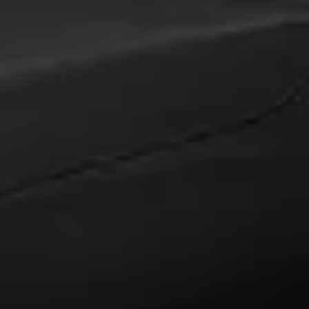
acia in Maastricht
Wat zijn de openingstijden van Hedin Automotive Dacia in 
Hoe wordt Hedin Automotive Dacia in Maastricht beoo
Hoeveel occasions heeft Hedin Automotive Dacia in Maa
Welke brandstoftypen biedt Hedin Automotive Dacia in Maa
Welke automerken verkoopt Hedin Automotive Dacia in M
Hoe neem ik contact op met Hedin Automotive Dacia in M