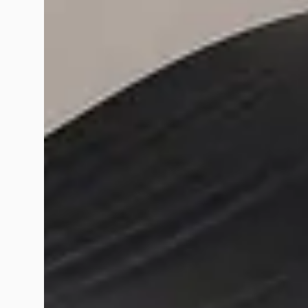
Eugene Houben
januari 2025
Service is min geworden reden is dat ik 6,5 jaar 2018 sinds n
nooit een telefonische contact gehad van hun Paar keer door 
nieuwe Dus dealer Dacia geen dank naar jullie service
Koene van Rossum
september 2024
Zojuist geweest om te kijken naar de nieuwe Scenic. Kennelijk
gedag gezegd, maar.. geen reactie .. geen benadering. - Te dru
Irene Lion
november 2024
Super fijne service bij de Dacia garage in Maastricht bij het
blijven ervaren, bevalt goed.