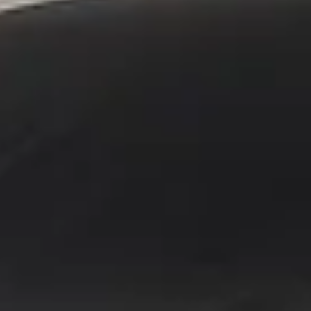
ieuwe Dacia Duster heb gereden Heb aan gegeven dat als ze de nieuwe Dacia 
geven niks en dat waren 6,5 duren beurten jammer dat het zo loopt Dus na e
 willen ze niet verkopen? - gevraagd aan personeel. Was kennelijk niet zijn 
k? Mag nooit een reden zijn. Jammer. Na 15 min vertrokken
 uitzoeken van een nieuwe auto. Verkoper nam de tijd en dacht mee over moge