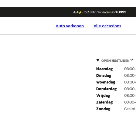
4,4
·
352.887
reviews
Sinds
1999
Auto
verkopen
Alle occasions
OPENINGSTIJDEN
Maandag
08:00–
Dinsdag
08:00–
Woensdag
08:00–
Donderdag
08:00–
Vrijdag
08:00–
Zaterdag
09:00–
Zondag
Geslo