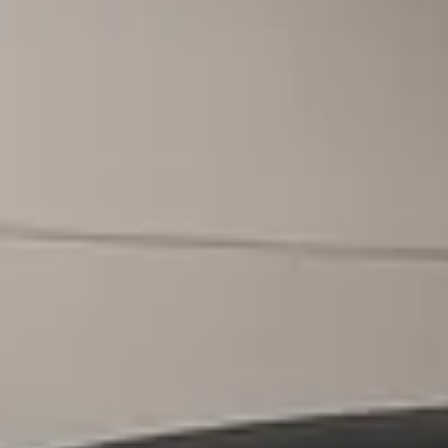
stricht
utomotive. Daar werd ik prettig en vriendelijk benaderd. Waarbij we tot ee
 fijne service.
uitvoeren bij Kia Hedin, normale wachttijd max 1 uur, heb ik 2,5 uur moete
raag ik naar de rekening echter deze kon ik niet krijgen omdat hun systeem n
ng een bedrag van €305,00!!! Normaal tussen de €100,00 en €150,00!!! Zie Goo
cht kenbaar gemaakt echter er is personeel ontslagen en ICT was niet op or
et waardoor persoon aan de andere kant van de lijn begint te etterenen sch
en in dit bedrijf. Was al niet te spreken over Janssen Kerres maar is er allee