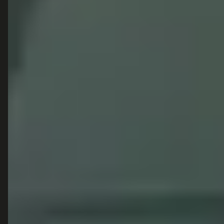
vergunde partners.
POPULAIRE MERKEN
Volkswagen
Vind jouw volgende auto bij
Toyota
betrouwbare dealers.
BMW
Mercedes-Benz
Audi
Ford
Opel
Peugeot
ONTDEK
CONTACT
Auto's
info@
autokopen.nl
+31 53 208 4490
Nieuws