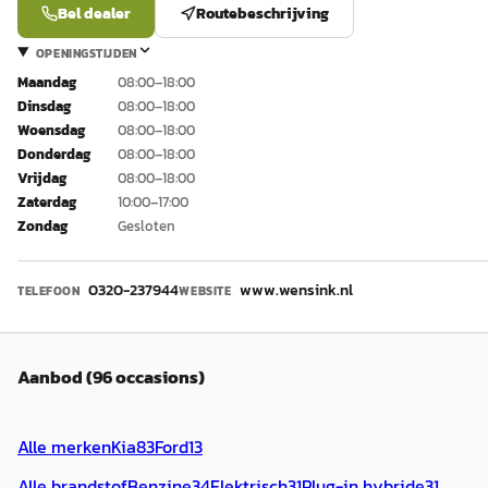
Bel dealer
Routebeschrijving
OPENINGSTIJDEN
Maandag
08:00–18:00
Dinsdag
08:00–18:00
Woensdag
08:00–18:00
Donderdag
08:00–18:00
Vrijdag
08:00–18:00
Zaterdag
10:00–17:00
Zondag
Gesloten
0320-237944
www.wensink.nl
TELEFOON
WEBSITE
Aanbod (96 occasions)
Alle merken
Kia
83
Ford
13
Alle brandstof
Benzine
34
Elektrisch
31
Plug-in hybride
31