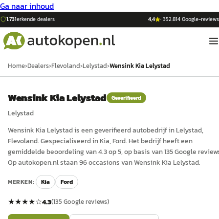
Ga naar inhoud
1.731
erkende dealers
4,4
·
352.814
Google-reviews
Home
›
Dealers
›
Flevoland
›
Lelystad
›
Wensink Kia Lelystad
Wensink Kia Lelystad
Geverifieerd
Lelystad
Wensink Kia Lelystad
is een
geverifieerd
auto
bedrijf in
Lelystad
,
Flevoland
.
Gespecialiseerd in Kia, Ford.
Het bedrijf heeft een
gemiddelde beoordeling van 4.3 op 5, op basis van 135 Google review
Op autokopen.nl staan 96 occasions van Wensink Kia Lelystad.
MERKEN:
Kia
Ford
★★★★
☆
4.3
(
135
Google reviews)