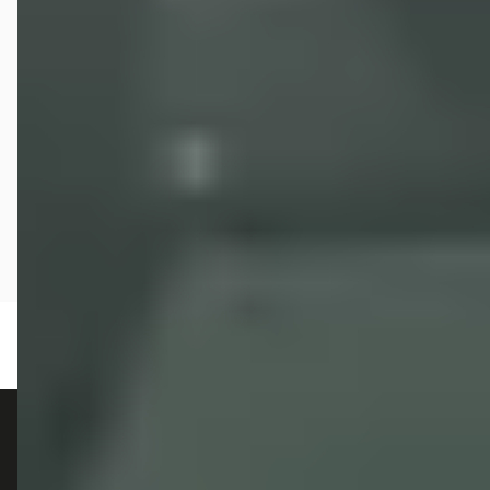
autokopen.nl geeft geen financieel advies en is niet bevoegd om vragen over
financiële producten te beantwoorden. Wij verwijzen door naar erkende, AFM-