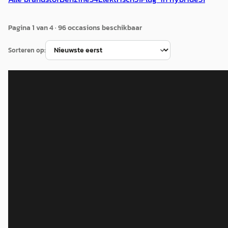
Pagina
1
van
4
·
96
occasion
s
beschikbaar
Sorteren op:
Kia Stonic
·
2021
1.0 T-GDi MHEV DynamicLine
€ 14.935
v.a. € 317/mnd
Scherp geprijsd
2021 · 64.634 km · Benzine · Handgeschakeld
Wensink Kia Lelystad
· Lelystad
4,3
(
135
)
Bekijk aanbieding →