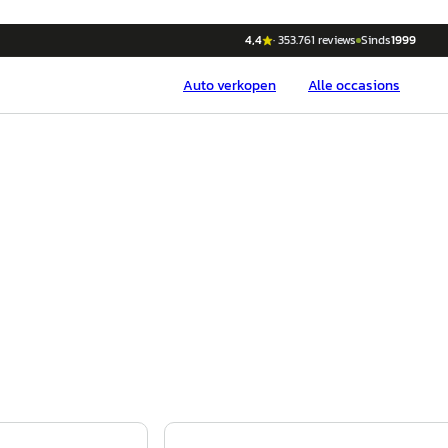
4,4
·
353.761
reviews
Sinds
1999
Auto
verkopen
Alle occasions