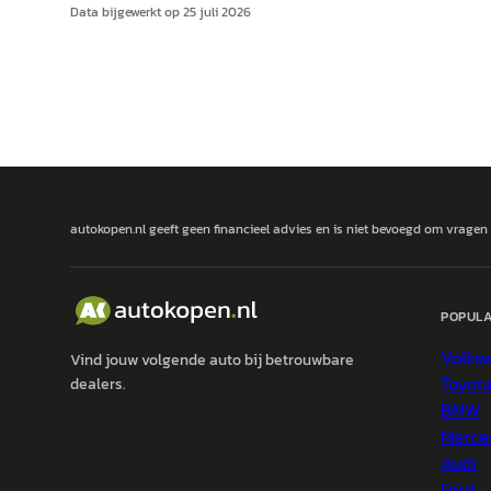
Data bijgewerkt op
25 juli 2026
autokopen.nl geeft geen financieel advies en is niet bevoegd om vragen
POPULA
Volks
Vind jouw volgende auto bij betrouwbare
Toyot
dealers.
BMW
Merce
Audi
Ford