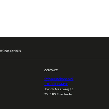
ergunde partners.
CONTACT
info@
autokopen.nl
+31 53 208 4490
Josink Maatweg 43
7545 PS Enschede