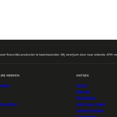
 over financiële producten te beantwoorden. Wij verwijzen door naar erkende, AFM-v
IRE MERKEN
ONTDEK
wagen
Auto's
a
Nieuws
Marktdata
des-Benz
Auto's per regio
Autoprijsindex
Autotrends