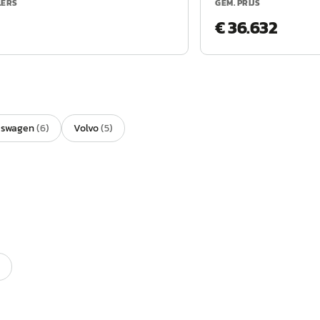
LERS
GEM. PRIJS
€ 36.632
kswagen
(
6
)
Volvo
(
5
)