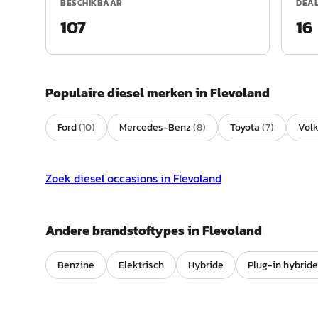
BESCHIKBAAR
DEA
107
16
Populaire
diesel
merken in
Flevoland
Ford
(
10
)
Mercedes-Benz
(
8
)
Toyota
(
7
)
Vol
Zoek
diesel
occasions in
Flevoland
Andere brandstoftypes in
Flevoland
Benzine
Elektrisch
Hybride
Plug-in hybride