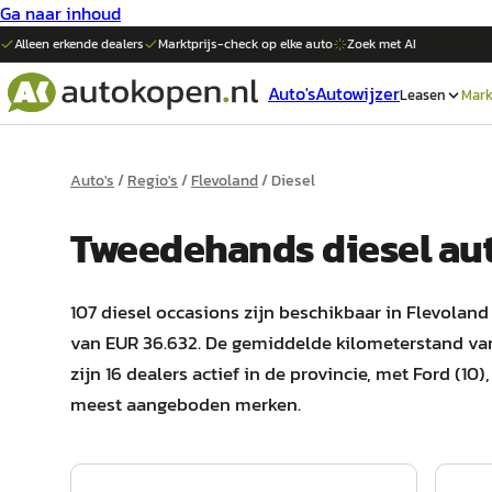
Ga naar inhoud
Alleen erkende dealers
Marktprijs-check op elke
auto
Zoek met AI
Auto's
Autowijzer
Leasen
Mark
Auto's
/
Regio's
/
Flevoland
/
Diesel
Tweedehands
diesel
aut
107 diesel occasions zijn beschikbaar in Flevoland
van EUR 36.632. De gemiddelde kilometerstand van
zijn 16 dealers actief in de provincie, met Ford (10
meest aangeboden merken.