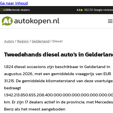
Ga naar inhoud
2.039
erkende dealers
4,4
·
352.721
Google-reviews
Auto's
/
Regio's
/
Gelderland
/
Diesel
Tweedehands
diesel
auto's
in
Gelderlan
1.824 diesel occasions zijn beschikbaar in Gelderland in
augustus 2026, met een gemiddelde vraagprijs van EUR
31.215. De gemiddelde kilometerstand van deze voertuig
bedraagt
1.942.213.850.655.208.400.000.000.000.000.000.00
km. Er zijn 17 dealers actief in de provincie, met Mercede
Benz als het meest aangeboden