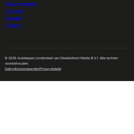
Auto verkopen
Over ons
Contact
Privacy
© 2026
Autokopen
(onderdeel van Dealerdirect Media B.V.). Alle rechten
voorbehouden.
Gebruiksvoorwaarden
Privacybeleid