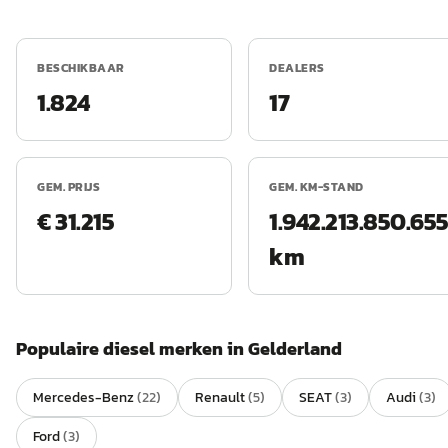
BESCHIKBAAR
DEALERS
1.824
17
GEM. PRIJS
GEM. KM-STAND
€ 31.215
1.942.213.850.
km
Populaire
diesel
merken in
Gelderland
Mercedes-Benz
(
22
)
Renault
(
5
)
SEAT
(
3
)
Audi
(
3
)
Ford
(
3
)