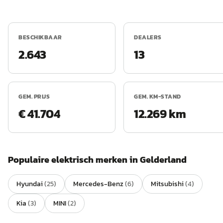
BESCHIKBAAR
DEALERS
2.643
13
GEM. PRIJS
GEM. KM-STAND
€ 41.704
12.269 km
Populaire
elektrisch
merken in
Gelderland
Hyundai
(
25
)
Mercedes-Benz
(
6
)
Mitsubishi
(
4
)
Kia
(
3
)
MINI
(
2
)