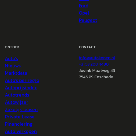
Ford
Opel
Peugeot
ONTDEK
CONTACT
Auto's
info@
autokopen.nl
+31 53 208 4490
Nieuws
Josink Maatweg 43
Marktdata
7545 PS Enschede
Auto's per regio
Autoprijsindex
Autotrends
Autowijzer
Zakelijk leasen
Private Lease
Financiering
Auto verkopen