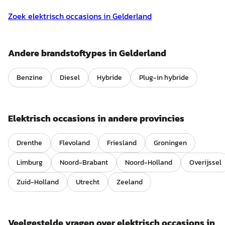
Zoek
elektrisch
occasions in
Gelderland
Andere brandstoftypes in
Gelderland
Benzine
Diesel
Hybride
Plug-in hybride
Elektrisch
occasions in andere provincies
Drenthe
Flevoland
Friesland
Groningen
Limburg
Noord-Brabant
Noord-Holland
Overijssel
Zuid-Holland
Utrecht
Zeeland
Veelgestelde vragen over
elektrisch
occasions in