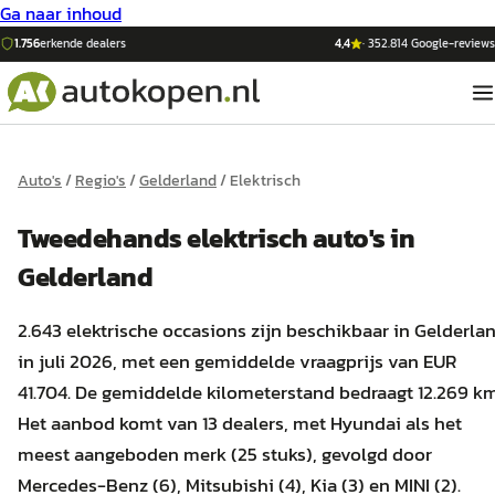
Ga naar inhoud
1.756
erkende dealers
4,4
·
352.814
Google-reviews
Auto's
/
Regio's
/
Gelderland
/
Elektrisch
Tweedehands
elektrisch
auto's
in
Gelderland
2.643 elektrische occasions zijn beschikbaar in Gelderla
in juli 2026, met een gemiddelde vraagprijs van EUR
41.704. De gemiddelde kilometerstand bedraagt 12.269 km
Het aanbod komt van 13 dealers, met Hyundai als het
meest aangeboden merk (25 stuks), gevolgd door
Mercedes-Benz (6), Mitsubishi (4), Kia (3) en MINI (2).