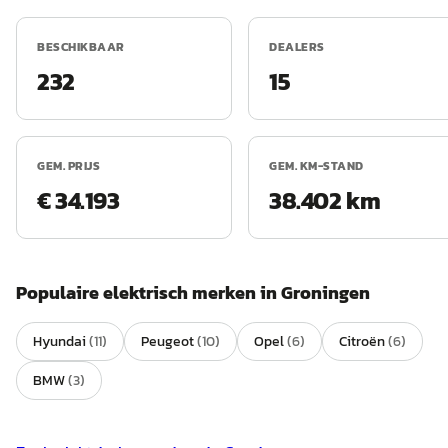
BESCHIKBAAR
DEALERS
232
15
GEM. PRIJS
GEM. KM-STAND
€ 34.193
38.402 km
Populaire
elektrisch
merken in
Groningen
Hyundai
(
11
)
Peugeot
(
10
)
Opel
(
6
)
Citroën
(
6
)
BMW
(
3
)