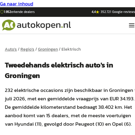
Ga naar inhoud
1.952
erkende dealers
4,4
·
352.721
Google-reviews
Auto's
/
Regio's
/
Groningen
/
Elektrisch
Tweedehands
elektrisch
auto's
in
Groningen
232 elektrische occasions zijn beschikbaar in Groningen 
juli 2026, met een gemiddelde vraagprijs van EUR 34.193.
De gemiddelde kilometerstand bedraagt 38.402 km. Het
aanbod komt van 15 dealers, met de meeste voertuigen
van Hyundai (11), gevolgd door Peugeot (10) en Opel (6).