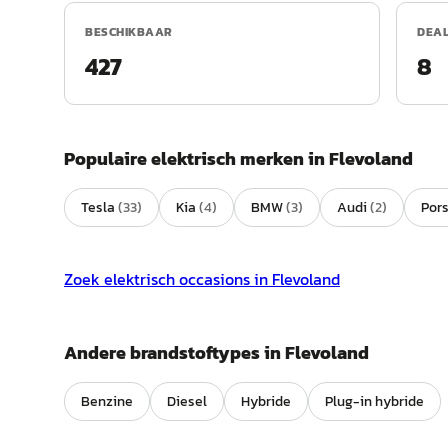
BESCHIKBAAR
DEA
427
8
Populaire
elektrisch
merken in
Flevoland
Tesla
(
33
)
Kia
(
4
)
BMW
(
3
)
Audi
(
2
)
Por
Zoek
elektrisch
occasions in
Flevoland
Andere brandstoftypes in
Flevoland
Benzine
Diesel
Hybride
Plug-in hybride