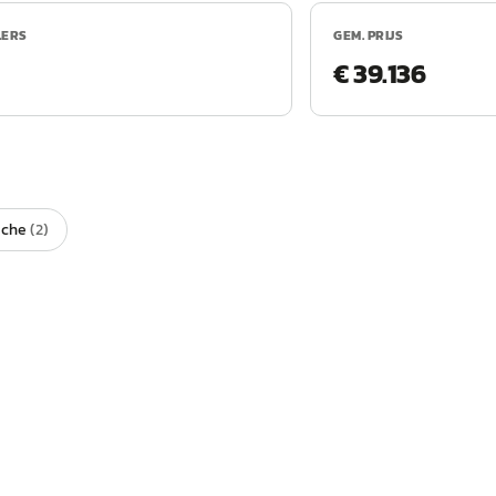
LERS
GEM. PRIJS
€ 39.136
sche
(
2
)