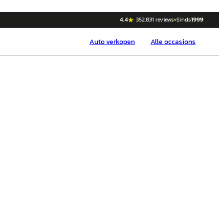
4,4
·
352.831
reviews
Sinds
1999
Auto
verkopen
Alle occasions