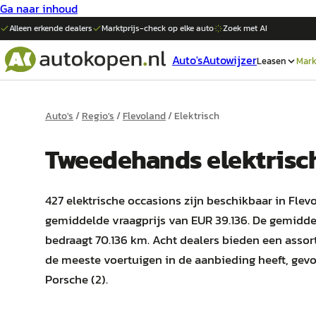
Ga naar inhoud
Alleen erkende dealers
Marktprijs-check op elke
auto
Zoek met AI
Auto's
Autowijzer
Leasen
Mark
Auto's
/
Regio's
/
Flevoland
/
Elektrisch
Tweedehands
elektrisc
427 elektrische occasions zijn beschikbaar in Fle
gemiddelde vraagprijs van EUR 39.136. De gemidde
bedraagt 70.136 km. Acht dealers bieden een assor
de meeste voertuigen in de aanbieding heeft, gevol
Porsche (2).