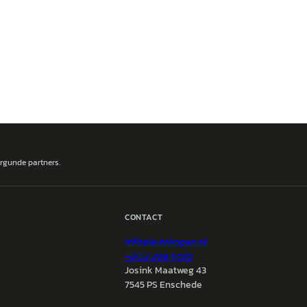
ergunde partners.
CONTACT
info@
autokopen.nl
+31 53 208 4490
Josink Maatweg 43
7545 PS Enschede