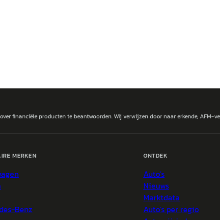
 over financiële producten te beantwoorden. Wij verwijzen door naar erkende, AFM-v
IRE MERKEN
ONTDEK
wagen
Auto's
a
Nieuws
Marktdata
des-Benz
Auto's per regio