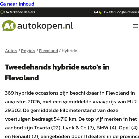
Ga naar inhoud
1.677
erkende dealers
4,4
·
352.887
Google-reviews
Auto's
/
Regio's
/
Flevoland
/
Hybride
Tweedehands
hybride
auto's
in
Flevoland
369 hybride occasions zijn beschikbaar in Flevoland in
augustus 2026, met een gemiddelde vraagprijs van EUR
29.303. De gemiddelde kilometerstand van deze
voertuigen bedraagt 54.719 km. De top vijf merken in het
aanbod zijn Toyota (22), Lynk & Co (7), BMW (4), Opel (4)
en Renault (2), aangeboden door 11 dealers in de provinci