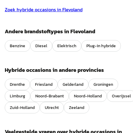
Zoek
hybride
occasions in
Flevoland
Andere brandstoftypes in
Flevoland
Benzine
Diesel
Elektrisch
Plug-in hybride
Hybride
occasions in andere provincies
Drenthe
Friesland
Gelderland
Groningen
Limburg
Noord-Brabant
Noord-Holland
Overijssel
Zuid-Holland
Utrecht
Zeeland
Veelgestelde vragen over
hybride
occasions in