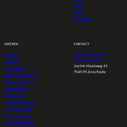
Ford
Opel
Peugeot
ONTDEK
CONTACT
Auto's
info@
autokopen.nl
+31 53 208 4490
Nieuws
Josink Maatweg 43
Marktdata
7545 PS Enschede
Auto's per regio
Autoprijsindex
Autotrends
Autowijzer
Zakelijk leasen
Private Lease
Financiering
Auto verkopen