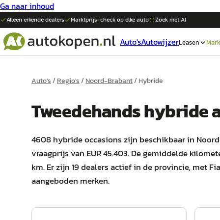
Ga naar inhoud
Alleen erkende dealers
Marktprijs-check op elke
auto
Zoek met AI
Auto's
Autowijzer
Leasen
Mark
Auto's
/
Regio's
/
Noord-Brabant
/
Hybride
Tweedehands
hybride
a
4608 hybride occasions zijn beschikbaar in Noord
vraagprijs van EUR 45.403. De gemiddelde kilomet
km. Er zijn 19 dealers actief in de provincie, met F
aangeboden merken.