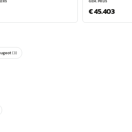
LERS
GEM. PRIJS
€ 45.403
eugeot
(
3
)