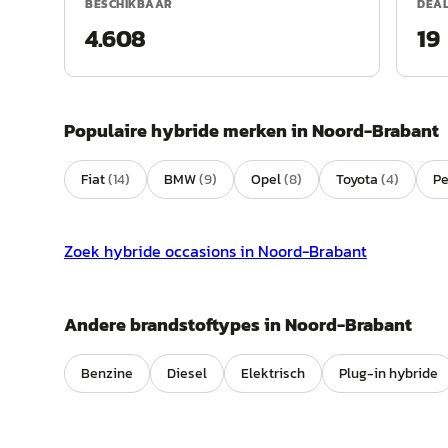
BESCHIKBAAR
DEA
4.608
19
Populaire
hybride
merken in
Noord-Brabant
Fiat
(
14
)
BMW
(
9
)
Opel
(
8
)
Toyota
(
4
)
P
Zoek
hybride
occasions in
Noord-Brabant
Andere brandstoftypes in
Noord-Brabant
Benzine
Diesel
Elektrisch
Plug-in hybride