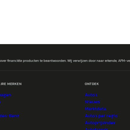
 over financiële producten te beantwoorden. Wij verwijzen door naar erkende, AFM-v
IRE MERKEN
ONTDEK
wagen
Auto's
a
Nieuws
Marktdata
des-Benz
Auto's per regio
Autoprijsindex
Autotrends