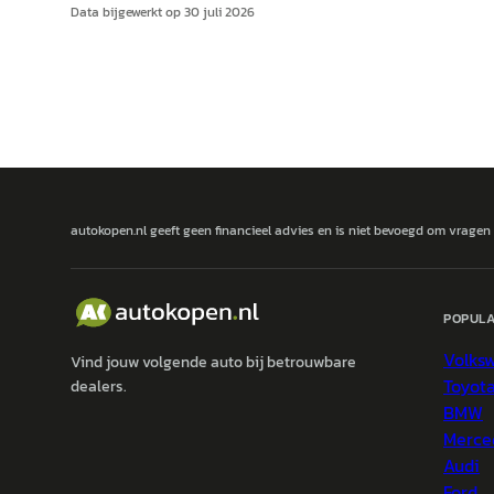
Data bijgewerkt op
30 juli 2026
autokopen.nl geeft geen financieel advies en is niet bevoegd om vragen
POPULA
Volks
Vind jouw volgende auto bij betrouwbare
Toyot
dealers.
BMW
Merce
Audi
Ford