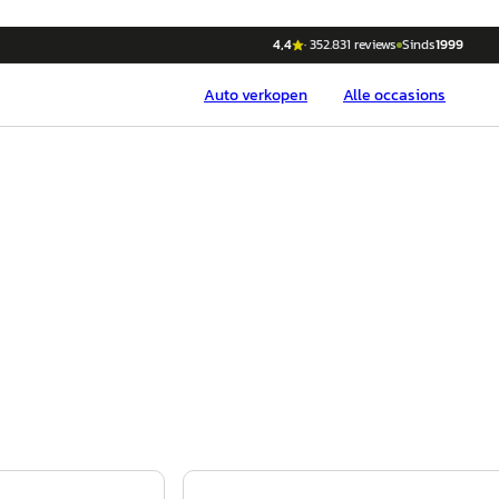
4,4
·
352.831
reviews
Sinds
1999
Auto
verkopen
Alle occasions