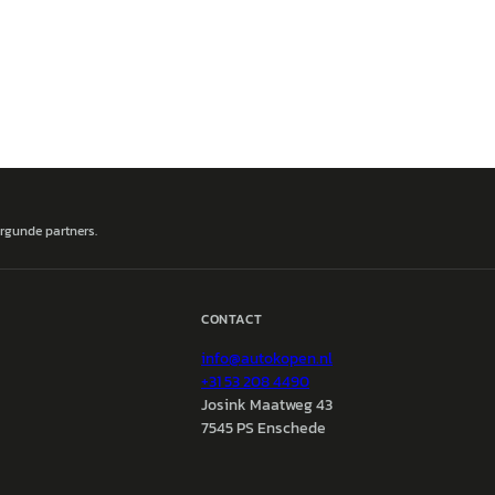
ergunde partners.
CONTACT
info@
autokopen.nl
+31 53 208 4490
Josink Maatweg 43
7545 PS Enschede