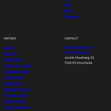
Ford
Opel
Peugeot
ONTDEK
CONTACT
Auto's
info@
autokopen.nl
+31 53 208 4490
Nieuws
Josink Maatweg 43
Marktdata
7545 PS Enschede
Auto's per regio
Autoprijsindex
Autotrends
Autowijzer
Zakelijk leasen
Private Lease
Financiering
Auto verkopen