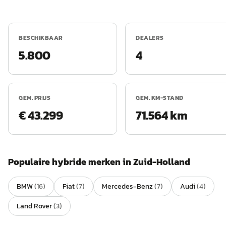
BESCHIKBAAR
DEALERS
5.800
4
GEM. PRIJS
GEM. KM-STAND
€ 43.299
71.564 km
Populaire
hybride
merken in
Zuid-Holland
BMW
(
16
)
Fiat
(
7
)
Mercedes-Benz
(
7
)
Audi
(
4
)
Land Rover
(
3
)