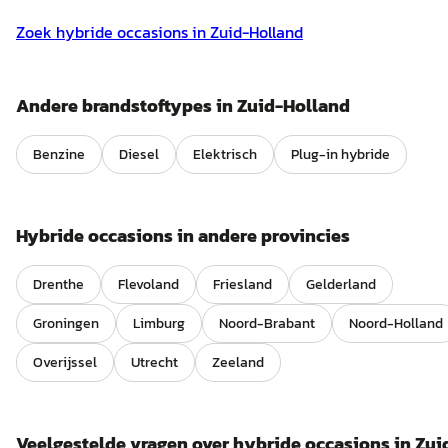
Zoek
hybride
occasions in
Zuid-Holland
Andere brandstoftypes in
Zuid-Holland
Benzine
Diesel
Elektrisch
Plug-in hybride
Hybride
occasions in andere provincies
Drenthe
Flevoland
Friesland
Gelderland
Groningen
Limburg
Noord-Brabant
Noord-Holland
Overijssel
Utrecht
Zeeland
Veelgestelde vragen over
hybride
occasions in
Zui