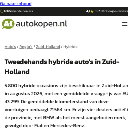
Ga naar inhoud
1.666
erkende dealers
4,4
·
352.887
Google-reviews
Auto's
/
Regio's
/
Zuid-Holland
/
Hybride
Tweedehands
hybride
auto's
in
Zuid-
Holland
5.800 hybride occasions zijn beschikbaar in Zuid-Holla
in augustus 2026, met een gemiddelde vraagprijs van E
43.299. De gemiddelde kilometerstand van deze
voertuigen bedraagt 71.564 km. Er zijn vier dealers actief 
de provincie, met BMW als het meest aangeboden merk,
gevolgd door Fiat en Mercedes-Benz.