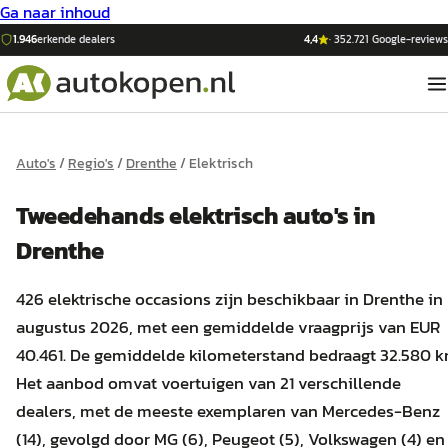
Ga naar inhoud
1.946
erkende dealers
4,4
·
352.721
Google-reviews
Auto's
/
Regio's
/
Drenthe
/
Elektrisch
Tweedehands
elektrisch
auto's
in
Drenthe
426 elektrische occasions zijn beschikbaar in Drenthe in
augustus 2026, met een gemiddelde vraagprijs van EUR
40.461. De gemiddelde kilometerstand bedraagt 32.580 k
Het aanbod omvat voertuigen van 21 verschillende
dealers, met de meeste exemplaren van Mercedes-Benz
(14), gevolgd door MG (6), Peugeot (5), Volkswagen (4) en