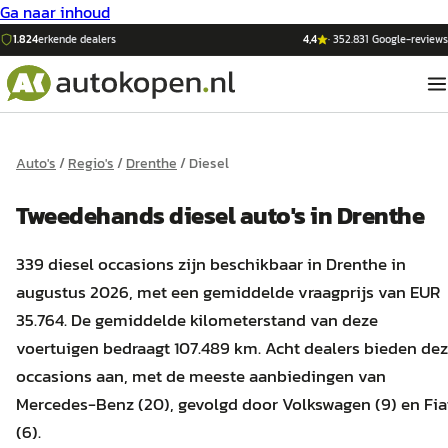
Ga naar inhoud
1.824
erkende dealers
4,4
·
352.831
Google-reviews
Auto's
/
Regio's
/
Drenthe
/
Diesel
Tweedehands
diesel
auto's
in
Drenthe
339 diesel occasions zijn beschikbaar in Drenthe in
augustus 2026, met een gemiddelde vraagprijs van EUR
35.764. De gemiddelde kilometerstand van deze
voertuigen bedraagt 107.489 km. Acht dealers bieden de
occasions aan, met de meeste aanbiedingen van
Mercedes-Benz (20), gevolgd door Volkswagen (9) en Fia
(6).