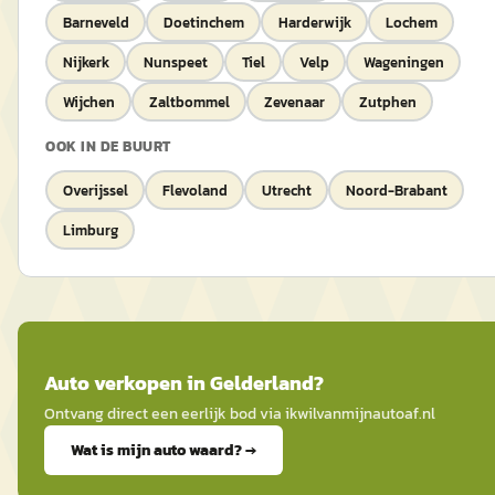
Barneveld
Doetinchem
Harderwijk
Lochem
Nijkerk
Nunspeet
Tiel
Velp
Wageningen
Wijchen
Zaltbommel
Zevenaar
Zutphen
OOK IN DE BUURT
Overijssel
Flevoland
Utrecht
Noord-Brabant
Limburg
Auto
verkopen in
Gelderland
?
Ontvang direct een eerlijk bod via
ikwilvanmijnautoaf
.nl
Wat is mijn auto waard? →