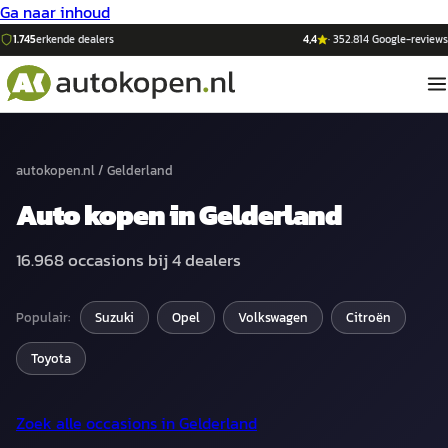
Ga naar inhoud
1.745
erkende dealers
4,4
·
352.814
Google-reviews
autokopen.nl
/
Gelderland
Auto
kopen in
Gelderland
16.968
occasions bij
4
dealers
Populair:
Suzuki
Opel
Volkswagen
Citroën
Toyota
Zoek alle occasions in
Gelderland