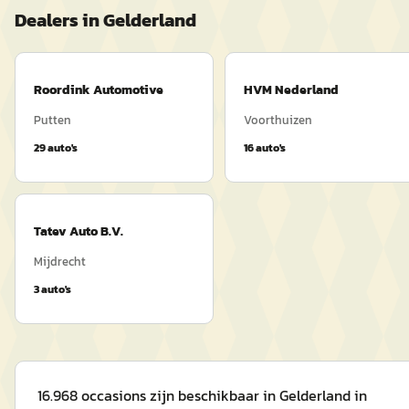
Dealers in
Gelderland
Roordink Automotive
HVM Nederland
Putten
Voorthuizen
29
auto's
16
auto's
Tatev Auto B.V.
Mijdrecht
3
auto's
16.968 occasions zijn beschikbaar in Gelderland in