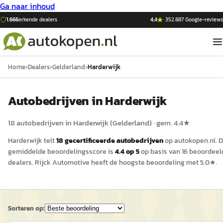
Ga naar inhoud
1.666
erkende dealers
4,4
·
352.887
Google-reviews
Home
›
Dealers
›
Gelderland
›
Harderwijk
Auto
bedrijven in
Harderwijk
18
auto
bedrijven in
Harderwijk
(
Gelderland
)
· gem.
4.4
★
Harderwijk
telt
18
gecertificeerde
auto
bedrijven
op
autokopen.nl
.
D
gemiddelde beoordelingsscore is
4.4
op 5
op basis van
16
beoordeel
dealers.
Rijck Automotive
heeft de hoogste beoordeling met
5.0
★.
Sorteren op: