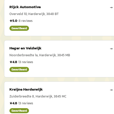
Rijck Automotive
→
Overveld 10, Harderwijk, 3848 BT
★
5.0
·
8
reviews
Geverifieerd
Heger en Veldwijk
→
Noorderbreedte 1a, Harderwijk, 3845 MB
★
4.8
·
13
reviews
Geverifieerd
Kreijne Harderwijk
→
Zuiderbreedte 8, Harderwijk, 3845 MC
★
4.8
·
13
reviews
Geverifieerd