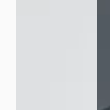
Vergelijk
Vergelijk
Google reviews over
Broekhuis Opel Harderwijk
Roy Rabel
februari 2026
Hier mijn Opel Astra gekocht Januari 2024. Snel een proefri
garantie. Inmiddels afspraak gepland voor een onderhoudsbeur
showroom. En een prima wachtruimte.
Frans Zandbergen
juni 2026
Zeer professionele verkoper /Adviseur, deed erg zijn best om 