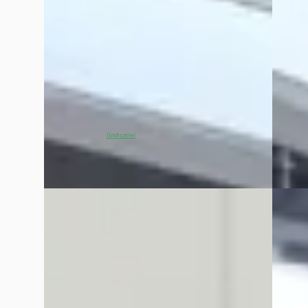
€ 28.900
€ 32.9
v.a. € 613/mnd
v.a. €
Scherp geprijsd
2025 · 
2025 · 4.996 km · Elektrisch · Automaat
Broekh
~
98
Broekhuis Opel Harderwijk
4,3
(
486
)
~
98
% SoH
Bekijk aanbieding →
Vergelijk
(indicatie)
Vergelijk
EV
C
C
Opel Mokka-e
·
2022
Opel 
GS Line 50-kWh 11kw bl. 95% SOH
1.6 Tur
Garanti
€ 18.400
€ 39.4
v.a. € 390/mnd