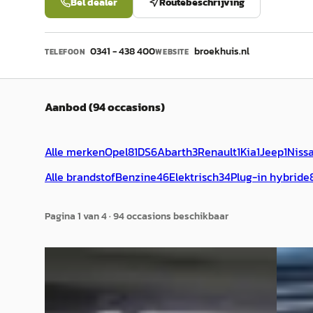
Bel dealer
Routebeschrijving
0341 - 438 400
broekhuis.nl
TELEFOON
WEBSITE
Aanbod (94 occasions)
Alle merken
Opel
81
DS
6
Abarth
3
Renault
1
Kia
1
Jeep
1
Niss
Alle brandstof
Benzine
46
Elektrisch
34
Plug-in hybride
Pagina
1
van
4
·
94
occasion
s
beschikbaar
C
EV
C
DS 7
·
2025
Opel
1.6 PHEV 300 4x4 Pallas
Busines