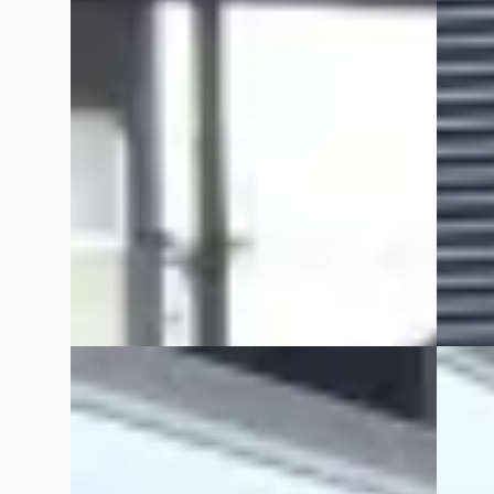
€ 35.900
€ 13.90
v.a. € 761/mnd
v.a. €
Marktconform
Scherp
2025 · 30.345 km · Plug-in hybride ·
2021 · 
Automaat
Broekh
Broekhuis Opel Harderwijk
4,3
(
486
)
~
85
Bekijk aanbieding →
Vergelijk
Vergelijk
EV
C
EV
C
Jeep Avenger
·
2025
DS No
Summit 54 kWh 100%SOH! Tot 8 Jaar
N°4 E-T
Garantie!
Garanti