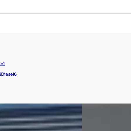
an
1
8
Diesel
6
C
 Mokka-e
·
2021
Opel Frontera
·
202
s Elegance 50-kWh 11kw bl.
1.2 Turbo Hybrid Editi