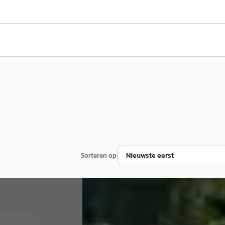
Sorteren op:
C
5
Nissan X-Trail
·
2018
on 145pk Automaat 8
1.6 DIG-T Tekna