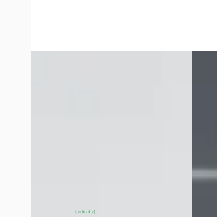
Broekhuis Opel Harderwijk
4,3
(
486
)
Broekh
Bekijk aanbieding →
Bekijk
Vergelijk
Vergelijk
EV
C
EV
C
Abarth 600e
·
2025
Opel 
Turismo 240pk DEMO-DEAL! Tot 8 Jaar
Electr
Garantie!
Jaar Ga
€ 34.900
€ 39.9
v.a. € 740/mnd
v.a. €
Marktconform
Boven 
2025 · 15 km · Elektrisch · Automaat
2026 · 
Broekhuis Opel Harderwijk
4,3
(
486
)
Broekh
~
98
% SoH
Bekijk aanbieding →
~
10
(indicatie)