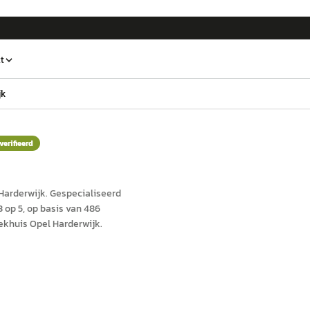
t
jk
verifieerd
Harderwijk
.
Gespecialiseerd
 op 5, op basis van 486
ekhuis Opel Harderwijk.