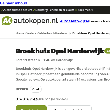
Ga naar inhoud
Alleen erkende dealers
Marktprijs-check op elke
auto
Zoek met AI
Auto's
Autowijzer
Leasen
Mark
Home
›
Dealers
›
Gelderland
›
Harderwijk
›
Broekhuis Opel Harderwi
Broekhuis Opel Harderwijk
Ge
Lorentzstraat 17
·
3846 AV
Harderwijk
Broekhuis Opel Harderwijk
is een
geverifieerd
auto
bedrijf in
in Opel.
Het bedrijf heeft een gemiddelde beoordeling van 4.3
Google reviews.
Op autokopen.nl staan 94 occasions van Bro
MERKEN:
Opel
★★★★
☆
4.3
(
486
Google reviews)