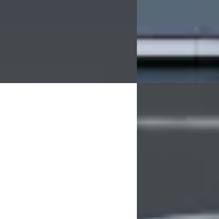
20.563 km · Benzine · Automaat
2026 · 1.000 km · Elekt
uis Opel Harderwijk
4,3
(
486
)
Broekhuis Opel Harder
 aanbieding →
Bekijk aanbieding →
Vergelijk
C
Corsa
·
2026
Opel Crossland
·
20
rid GS
1.2 Turbo Elegance 130
00
€ 16.900
 589/mnd
v.a. € 358/mnd
markt
Marktconform
5 km · Benzine · Automaat
2021 · 43.934 km · Benz