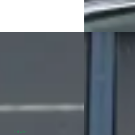
uis Opel Harderwijk
4,3
(
486
)
Broekhuis Opel Harder
 aanbieding →
Bekijk aanbieding →
Vergelijk
EV
C
Astra
·
2026
Opel Grandland
·
2
ic 58 kWh Ultimate DEMO-DEAL! Tot 8
Electric Ultimate AWD 
rantie!
Garantie
00
€ 40.900
 846/mnd
v.a. € 867/mnd
markt
Marktconform
1.500 km · Elektrisch · Automaat
2025 · 11.525 km · Elekt
uis Opel Harderwijk
4,3
(
486
)
Broekhuis Opel Harder
0
% SoH
Bekijk aanbieding →
Bekijk aanbieding →
(indicatie)