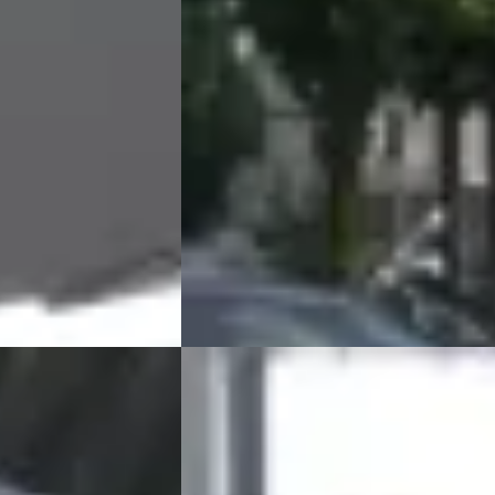
€ 18.900
v.a. € 401/mnd
Scherp geprijsd
2018 · 97.410 km · Benzine · Handgescha
ne · Automaat
Broekhuis Opel Harderwijk
4,3
(
486
)
wijk
4,3
(
486
)
Bekijk aanbieding →
Vergelijk
EV
C
5
DS No 4
·
2025
280pk Tot 8 Jaar
E-Tense Ligne Business 58.3 kWh
€ 33.900