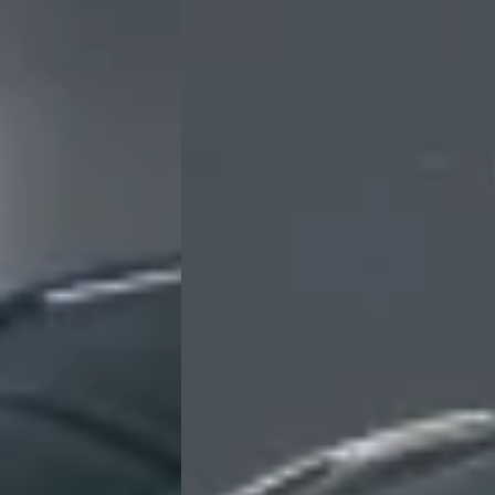
Vergelijk
ende →
★★★
wat kleine probleempjes gehad na aanschaf. Maar keurig opgelost onder
 vestiging geen goede ervaringen heb. Verder is er een mooie moderne
★★★
efrit geregeld zonder afspraak, Kreeg meteen een heel goed gevoel over opel