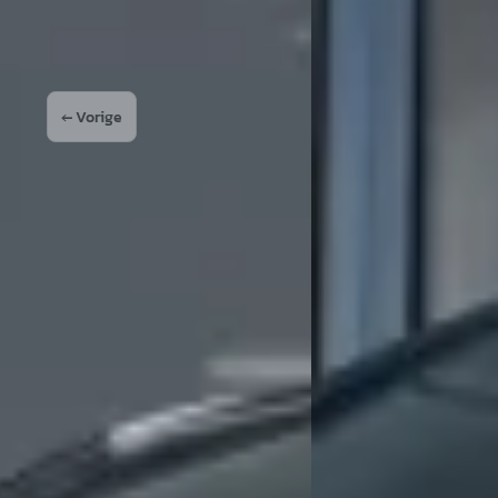
Vergelijk
← Vorige
1
2
3
4
Volg
t kunnen maken. En een deal kunnen sluiten met verkoper Mark. Helaas wel 
t. Deze laat ik ook bij deze vestiging uitvoeren omdat ik bij andere Opel
alles goed uit te leggen, Fantastisch geholpen van eerste stap binnen, pro