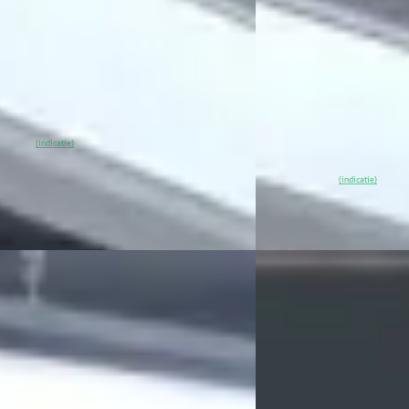
00
€ 31.900
 697/mnd
v.a. € 676/mnd
9.510 km · Elektrisch · Automaat
Marktconform
uis Opel Harderwijk
4,3
(
486
)
2025 · 13.350 km · Elekt
% SoH
Bekijk aanbieding →
(indicatie)
Broekhuis Opel Harder
~
98
% SoH
Beki
(indicatie)
Vergelijk
C
Grandland
·
2025
Opel Corsa
·
2026
bo Plug-in-Hybrid GS tot 8 Jaar
Edition 110pk Hybrid
e !
€ 24.900
00
v.a. € 528/mnd