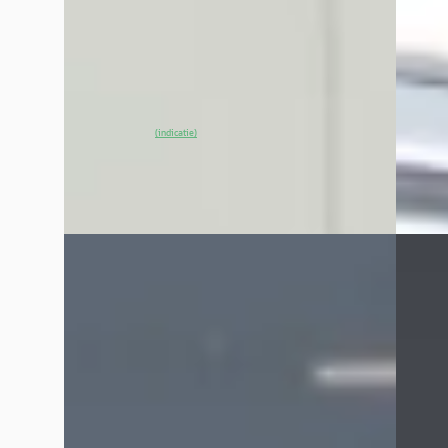
v.a. €
Scherp geprijsd
Marktc
2022 · 90.248 km · Elektrisch · Automaat
2025 · 
Broekhuis Opel Harderwijk
4,3
(
486
)
~
88
% SoH
Bekijk aanbieding →
Broekh
(indicatie)
Bekijk
Vergelijk
Vergelijk
C
C
Opel Corsa
·
2026
Opel
Edition 110pk Hybrid
1.2 Tu
€ 24.900
€ 23.9
v.a. € 528/mnd
v.a. €
Boven markt
Marktc