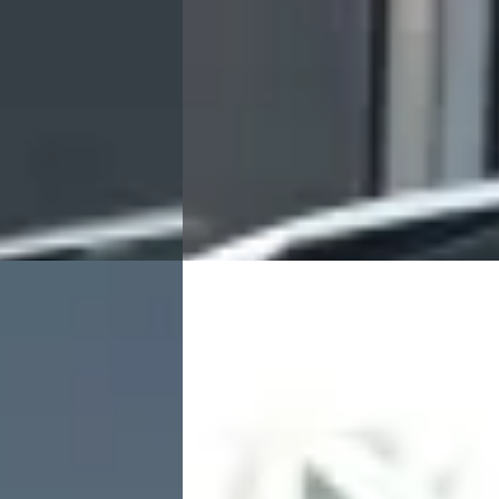
Boven markt
· Automaat
2026 · 10 km · Benzine · Automaat
wijk
4,3
(
486
)
Broekhuis Opel Harderwijk
4,3
(
486
)
Bekijk aanbieding →
Vergelijk
C
Opel Grandland
·
2026
Business Edition
€ 48.915
v.a. € 1.037/mnd
Marktconform