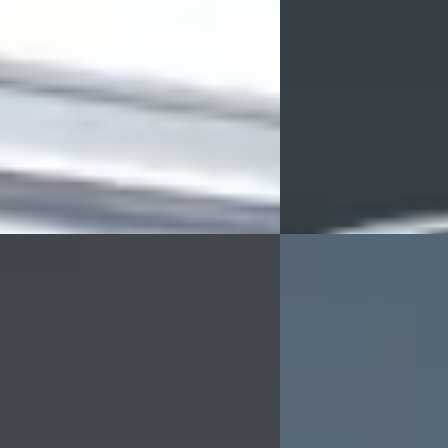
 835/mnd
Boven markt
onform
2026 · 15 km · Benzine 
7.228 km · Plug-in hybride · Automaat
Broekhuis Opel Harder
uis Opel Harderwijk
4,3
(
486
)
Bekijk aanbieding →
 aanbieding →
Vergelijk
EV
C
 Mokka
·
2025
Opel Vivaro
·
2026
rbo GS 130pk Automaat
Electric L3 50 kWh
00
€ 25.900
 507/mnd
v.a. € 549/mnd
onform
Boven markt