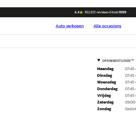
4,4
·
352.831
reviews
Sinds
1999
Auto
verkopen
Alle occasions
OPENINGSTIJDEN
Maandag
07:45
Dinsdag
07:45
Woensdag
07:45
Donderdag
07:45
Vrijdag
07:45
Zaterdag
09:00
Zondag
Geslo