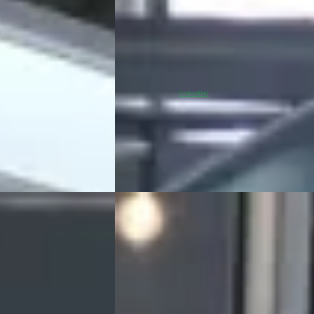
v.a. € 719/mnd
2025 · 4.450 km · Elektrisch · Automaat
Broekhuis Opel Harderwijk
4,3
(
486
)
risch · Automaat
~
98
% SoH
Bekijk aanbieding →
(indicatie)
wijk
4,3
(
486
)
Vergelijk
jk aanbieding →
C
Opel Corsa
·
2026
GS, (2026A) 110pk Hybrid
€ 27.800
v.a. € 589/mnd