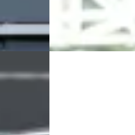
risch · Automaat
2026 · 15 km · Benzine · Automaat
wijk
4,3
(
486
)
Broekhuis Opel Harderwijk
4,3
(
486
)
Bekijk aanbieding →
Vergelijk
C
21
Opel Corsa
·
2026
pk Automaat
Edition
€ 24.900
v.a. € 528/mnd
Boven markt
ine · Automaat
2026 · 15 km · Benzine · Automaat