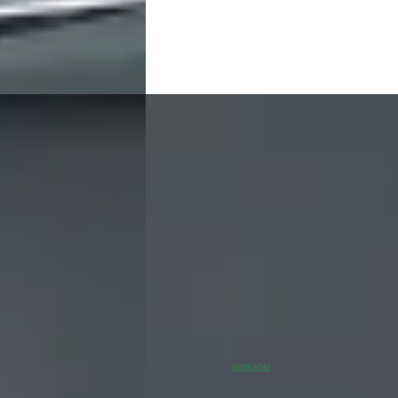
wijk
4,3
(
486
)
Broekhuis Opel Harderwijk
4,3
(
486
)
Bekijk aanbieding →
Vergelijk
EV
C
025
Opel Mokka-e
·
2026
73 kWh tot 8 Jaar
GSE - Electric 280pk
€ 37.900
v.a. € 803/mnd
Boven markt
2026 · 15 km · Elektrisch · Automaat
risch · Automaat
Broekhuis Opel Harderwijk
4,3
(
486
)
wijk
4,3
(
486
)
~
100
% SoH
Bekijk aanbieding 
(indicatie)