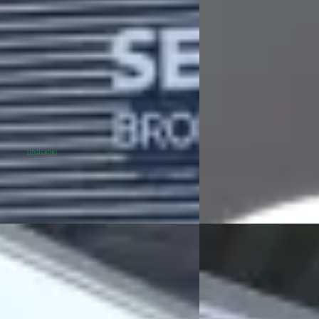
Jaar Garantie!
0
€ 25.400
 295/mnd
v.a. € 538/mnd
 geprijsd
Scherp geprijsd
128.644 km · Elektrisch · Automaat
2025 · 4.236 km · Benzi
uis Opel Harderwijk
4,3
(
486
)
% SoH
Bekijk aanbieding →
Broekhuis Opel Harder
(indicatie)
Bekijk aanbieding →
Vergelijk
EV
C
 4
·
2025
Abarth 600e
·
202
ense Ligne Business Tot 8 Jaar
Scorpionissima 54 kWh 
e!
Garantie!