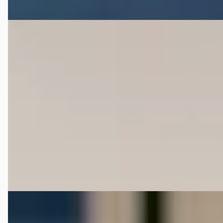
Vergelijk
G
Aston Martin Rapide
·
2014
6.0 V12 S
€ 99.800
v.a. € 2.116/mnd
2014 · 74.399 km · Benzine · Automaat
Broekhuis Verkoopdesk Harderwijk
4,6
(
281
)
Bekijk aanbieding →
Vergelijk
Jaguar XK
·
1952
1952 120 OTS