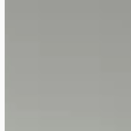
3.8 OTS
€ 289.800
1961 · 40 km · Benzine · Handgeschakeld
Broekhuis Verkoopdesk Harderwijk
4,6
(
281
)
Bekijk aanbieding →
Vergelijk
Google reviews over
Broekhuis Verkoopdesk Harderwijk
William Van gelder
★★★★★