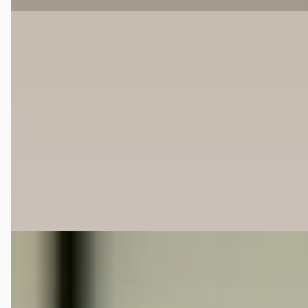
Jaguar XK8
·
1999
4.0 V8 Coupé
€ 29.800
v.a. € 632/mnd
1999 · 57.337 km · Benzine · Automaat
Broekhuis Verkoopdesk Harderwijk
4,6
(
281
)
Bekijk aanbieding →
Vergelijk
Maserati Ghibli
·
1967
Coupe 4.7
Prijs op aanvraag