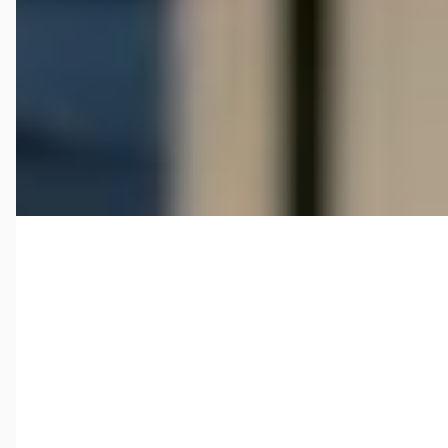
Prijs op aanvraag
1952 · 13.334 km · Benzine · Handgeschakeld
Broekhuis Verkoopdesk Harderwijk
4,6
(
281
)
Bekijk aanbieding →
Vergelijk
MG A
·
1958
1500
€ 29.800
v.a. € 632/mnd
1958 · 94.407 km · Benzine · Handgeschakeld
Broekhuis Verkoopdesk Harderwijk
4,6
(
281
)