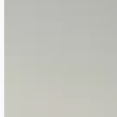
Geschillencommissie. Ik adviseer toekomstige klanten alert te zijn op
afleverkwaliteit, transparantie en opvolging van klachten bij
Broekhuis
Odin Burger
★★★★★
februari 2024
Sinds kort rij ik weer in een nieuwe Audi van Broekhuis. Het hele
proces van advies door de verkoopadviseur tot aankoop heb ik als
zéér prettig ervaren. In het bijzonder wil ik Shant (verkoopadviseur
Audi Alkmaar) hiervoor weer bedanken! Me happy!!
Zarko M
★★★★★
oktober 2021
Zeer tevreden over de levering van mijn 2022 Ford Focus Active. In de
eerste instantie zou deze pas in Januari 2022 geleverd worden, maar
toch ben ik 2 weken geleden verrast door het nieuws dat hij nu al
geleverd is. Afhandeling van Broekhuis Lease en de Broekhuis Ford
dealer te Hoogeveen is perfect verlopen. Goede service! Bedankt
voor de mooie auto!