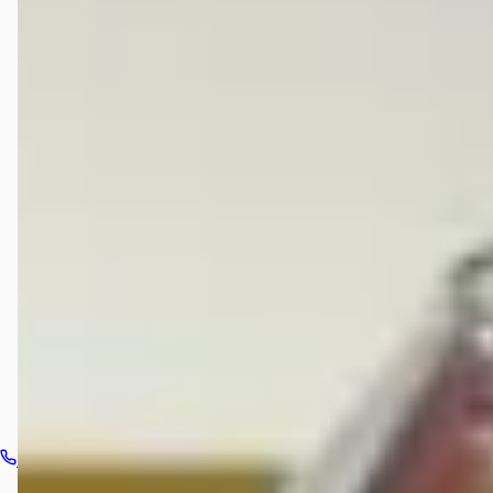
Hoeveel occasions heeft Broekhuis Verkoopdesk
Harderwijk?
Welke brandstoftypen biedt Broekhuis Verkoopdesk
Harderwijk aan?
Welke automerken verkoopt Broekhuis Verkoopdesk
Harderwijk?
Hoe neem ik contact op met Broekhuis Verkoopdesk
Harderwijk?
Bel dealer
Routebeschrijving