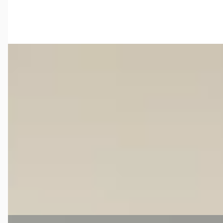
Bekijk aanbieding →
Vergelijk
G
Jaguar XKR
·
2008
4.2 V8 Coupé
€ 47.800
v.a. € 1.013/mnd
2008 · 69.099 km · Benzine · Automaat
Broekhuis Verkoopdesk Harderwijk
4,6
(
281
)
Bekijk aanbieding →
Vergelijk
Jaguar E-Type
·
1961