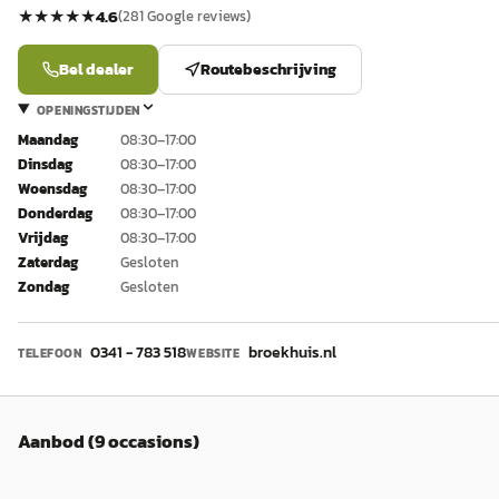
★★★★★
4.6
(
281
Google reviews)
Bel dealer
Routebeschrijving
OPENINGSTIJDEN
Maandag
08:30–17:00
Dinsdag
08:30–17:00
Woensdag
08:30–17:00
Donderdag
08:30–17:00
Vrijdag
08:30–17:00
Zaterdag
Gesloten
Zondag
Gesloten
0341 - 783 518
broekhuis.nl
TELEFOON
WEBSITE
Aanbod (9 occasions)