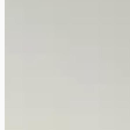
Christiaan Westerhof
★★★★★
januari 2022
Goede service bij het uitzoeken van een auto nog voor de
bijtellingsregels zijn aangepast. Gegaan voor een Ford Mustang die al
op voorraad stond. Door drukte einde van het jaar kwam die iets
later, maar werd hij wel netjes gebracht, top!
Veelgestelde vragen over Broekhuis Verkoopdesk
Harderwijk
Wat zijn de openingstijden van Broekhuis Verkoopdesk
Harderwijk?
Hoe wordt Broekhuis Verkoopdesk Harderwijk
beoordeeld?