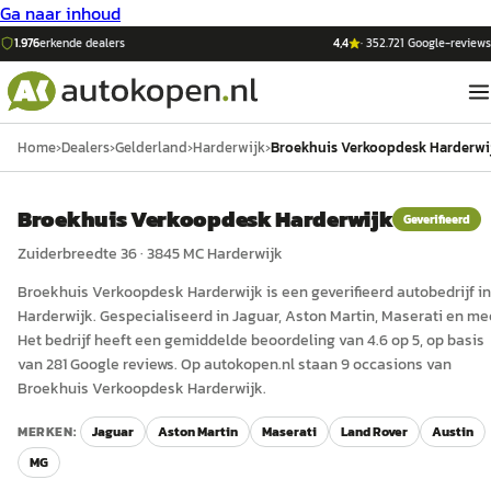
Ga naar inhoud
1.976
erkende dealers
4,4
·
352.721
Google-reviews
Home
›
Dealers
›
Gelderland
›
Harderwijk
›
Broekhuis Verkoopdesk Harderwi
Broekhuis Verkoopdesk Harderwijk
Geverifieerd
Zuiderbreedte 36
·
3845 MC
Harderwijk
Broekhuis Verkoopdesk Harderwijk
is een
geverifieerd
auto
bedrijf in
Harderwijk
.
Gespecialiseerd in Jaguar, Aston Martin, Maserati en me
Het bedrijf heeft een gemiddelde beoordeling van 4.6 op 5, op basis
van 281 Google reviews.
Op autokopen.nl staan 9 occasions van
Broekhuis Verkoopdesk Harderwijk.
MERKEN:
Jaguar
Aston Martin
Maserati
Land Rover
Austin
MG