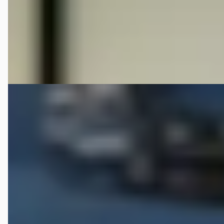
1967 · 69.794 km · Benzine · Handgeschakeld
Broekhuis Verkoopdesk Harderwijk
4,6
(
281
)
Bekijk aanbieding →
Vergelijk
Jaguar E-Type
·
1966
series 1 4.2
€ 189.900
v.a. € 4.025/mnd
1966 · 55.679 km · Benzine · Handgeschakeld
Broekhuis Verkoopdesk Harderwijk
4,6
(
281
)
Bekijk aanbieding →