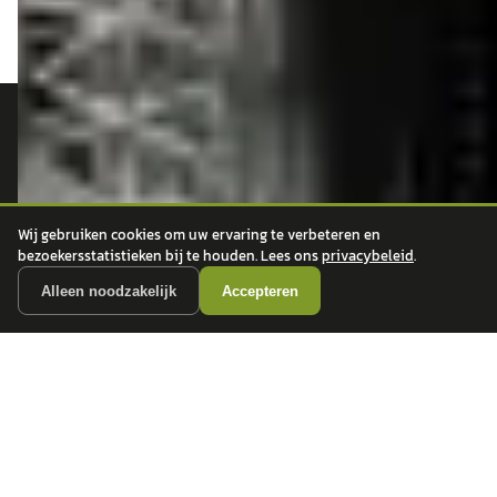
autokopen.nl geeft geen financieel advies en is niet bevoegd om vragen over
financiële producten te beantwoorden. Wij verwijzen door naar erkende, AFM-
vergunde partners.
Wij gebruiken cookies om uw ervaring te verbeteren en
bezoekersstatistieken bij te houden. Lees ons
privacybeleid
.
POPULAIRE MERKEN
Alleen noodzakelijk
Accepteren
Volkswagen
Vind jouw volgende auto bij
Toyota
betrouwbare dealers.
BMW
Mercedes-Benz
Audi
Ford
Opel