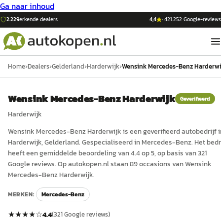
Ga naar inhoud
2.229
erkende dealers
4,4
·
421.252
Google-reviews
Home
›
Dealers
›
Gelderland
›
Harderwijk
›
Wensink Mercedes-Benz Harderwi
Wensink Mercedes-Benz Harderwijk
Geverifieerd
Harderwijk
Wensink Mercedes-Benz Harderwijk
is een
geverifieerd
auto
bedrijf 
Harderwijk
, Gelderland
.
Gespecialiseerd in Mercedes-Benz.
Het bedr
heeft een gemiddelde beoordeling van 4.4 op 5, op basis van 321
Google reviews.
Op autokopen.nl staan 89 occasions van Wensink
Mercedes-Benz Harderwijk.
MERKEN:
Mercedes-Benz
★★★★
☆
4.4
(
321
Google reviews)